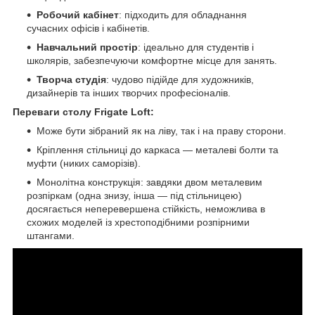
Робочий кабінет
: підходить для обладнання
сучасних офісів і кабінетів.
Навчальний простір
: ідеально для студентів і
школярів, забезпечуючи комфортне місце для занять.
Творча студія
: чудово підійде для художників,
дизайнерів та інших творчих професіоналів.
Переваги столу Frigate Loft:
Може бути зібраний як на ліву, так і на праву сторони.
Кріплення стільниці до каркаса — металеві болти та
муфти (никих саморізів).
Монолітна конструкція: завдяки двом металевим
розпіркам (одна знизу, інша — під стільницею)
досягається неперевершена стійкість, неможлива в
схожих моделей із хрестоподібними розпірними
штангами.