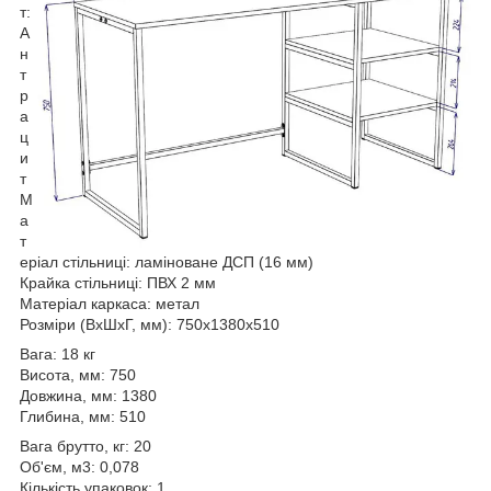
т:
А
н
т
р
а
ц
и
т
М
а
т
еріал стільниці: ламіноване ДСП (16 мм)
Крайка стільниці: ПВХ 2 мм
Матеріал каркаса: метал
Розміри (ВхШхГ, мм): 750х1380х510
Вага: 18 кг
Висота, мм: 750
Довжина, мм: 1380
Глибина, мм: 510
Вага брутто, кг: 20
Об'єм, м3: 0,078
Кількість упаковок: 1