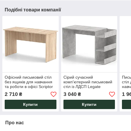
Подібні товари компанії
Офісний письмовий стіл
Сірий сучасний
Пись
без ящиків для навчання
комп'ютерний письмовий
стіл
та роботи в офісі Scriptor
стіл із ЛДСП Legate
навч
1380х600 дуб сонома
1200х550 Ательє світлий
Line
2 710
3 040
1 9
₴
₴
Knap Knap
для дому, офісу Knap
мета
Knap
Kna
Купити
Купити
Про нас