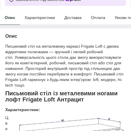
Опис
Характеристики
Доставка
Оплата
Умови п
Опис
Письмовий стіл на металевому каркасі Frigate Loft с двома
відкритими поличками — зручний і легкий робочий
стіл. Універсальність цього стола дає змогу використовувати
його як комп'ютерний, робочий, письмовий стіл або стіл для
навчання. Просторий внутрішній простір під стільницею дає
змогу ногам постійно перебувати в комфорті. Письмовий стіл
Frigate Loft гармонує з будь-яким інтер'єром: loft, модерн, hi-
tech тощо.
Письмовий стіл із металевими ногами
лофт Frigate Loft Антрацит
Характеристики:
Ц
в
е