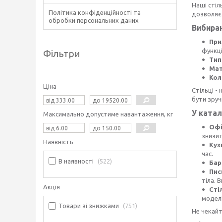
Наші стіл
Політика конфіденційності та
дозволяє 
обробки персональних даних
Вибираю
При
функці
Фільтри
Тип
Мат
Кол
Ціна
Стільці -
бути зруч
У катал
Максимально допустиме навантаження, кг
Офі
знизит
Наявність
Кух
час.
В наявності
522
Бар
Пис
тіла. 
Акція
Сті
моделі
Товари зі знижками
751
Не чекайт