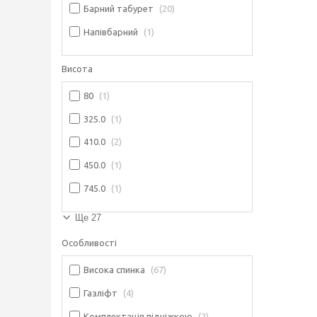
Барний табурет
20
Напівбарний
1
Висота
80
1
325.0
1
410.0
2
450.0
1
745.0
1
Ще 27
Особливості
Висока спинка
67
Газліфт
4
Комплектація підніжкою
2