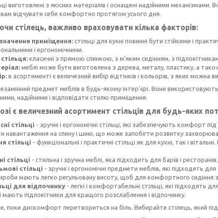
ьці виготовлені з якісних матеріалів і оснащені надійними механізмами
вам відчувати себе комфортно протягом усього дня.
чи стілець, важливо враховувати кілька факторів:
значення приміщення:
стільці для кухні повинні бути стійкими і практи
ональними і ергономічними.
 стільця:
класичні з прямою спинкою, з м'яким сидінням, з підлокітникам
еріал:
меблі може бути виготовлена з дерева, металу, пластику, а тако
ір:
в асортименті є величезний вибір відтінків і кольорів, з яких можна в
 незамінний предмет меблів в будь-якому інтер'єрі. Вони використовуютьс
ними, надійними і відповідати стилю приміщення.
озі є величезний асортимент стільців для будь-яких по
сні стільці
- зручні і ергономічні стільці, які забезпечують комфорт 
и навантаження на спину і шию, що може запобігти розвитку захворюв
ня стільці
- функціональні і практичні стільці як для кухні, так і вітальн
ні стільці
- стильна і зручна меблі, яка підходить для барів і ресторанів.
ьмові стільці
- зручні і ергономічні предмети меблів, які підходять для
Вироби мають легко регульовану висоту, щоб для комфортного сидіння 
льці для відпочинку
- легкі і комфортабельні стільці, які підходять дл
 мають підлокітники для кращого розслаблення і відпочинку.
е, поки дискомфорт перетвориться на біль. Вибирайте стілець, який під