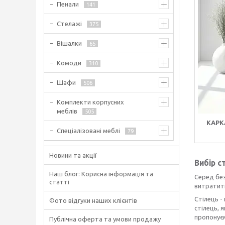
Пенали
141
Стелажі
375
Вішалки
65
Комоди
310
Шафи
506
Комплекти корпусних
меблів
505
КАРК
Спеціалізовані меблі
79
Новини та акції
Вибір с
Наш блог: Корисна інформація та
Серед без
статті
витратити
Стілець -
Фото відгуки наших клієнтів
стілець, 
пропонуєм
Публічна оферта та умови продажу