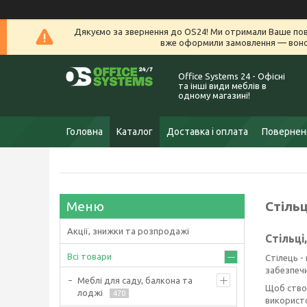
Дякуємо за звернення до OS24! Ми отримали Ваше пов
вже оформили замовлення — воно 
Office Systems 24 - Офісні
та інші види меблів в
одному магазині!
Головна
Каталог
Доставка і оплата
Поверненн
Стільц
Акції, знижки та розпродажі
Стільці
Всі товари
Стілець -
забезпечи
Меблі для саду, балкона та
Щоб створ
лоджі
470
використо