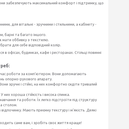
. Вони забезпечують максимальний комфорт і підтримку, що
чними, для вітальні - зручними і стильними, а кабінету -
и, барні та багато іншого.
ж мати оббивку з текстилю.
ибрати для себе відповідний колір.
я в офісах, будинках, кафе і ресторанах. Стільці повинні
треб:
під час роботи за комп'ютером. Вони допомагають
ань опорно-рухового апарату.
і. Вони зручні і стійкі, на них комфортно сидіти тривалий
 У них хороша стійкість і висока спинка.
 навчання та роботи. Їх легко підстроїти під структуру
за столом.
я відпочинку. Мають приємну текстуру і м'якість. Деякі
ходить саме вам, і зробіть своє життя краще!