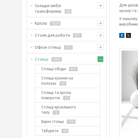
Для дизай
Складні меблі
хрому та 
трансформер
68
У нашому 
Крісла
1324
виробникі
Столи для роботи
971
Офісні стільці
115
Стільці
1091
Стільці обідні
671
Стільці кухонні на
полозах
12
Стільці та крісла
поворотні
73
Стільці крісельного
типу
70
Барні стільці
176
Табурети
64