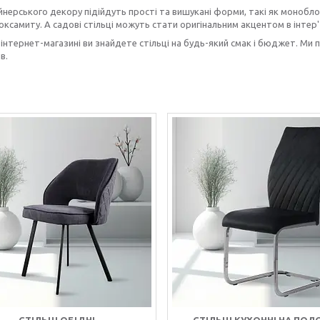
нерського декору підійдуть прості та вишукані форми, такі як моноб
оксамиту. А садові стільці можуть стати оригінальним акцентом в інтер'є
інтернет-магазині ви знайдете стільці на будь-який смак і бюджет. Ми 
в.