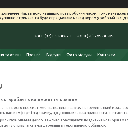
ідомлення. Наразі воно надійшло поза робочим часом, тому менеджер в
успішно отримане та буде опрацьоване менеджером у робочий час. Дяк
+380 (97) 831-49-71
+380 (50) 769-38-09
я та обмін
Про нас
Відгуки
Фото відгуки
Контакти
і
, які зроблять ваше життя кращим
 це не просто предмет меблів, це, перш за все, інструмент, який може 
ть вам комфорт і підтримку, що дозволить вам працювати, вчитися та
ити гармонійний декор, важливо враховувати поєднання кольорів і мате
вують стільці зі світлої деревини з текстильною оббивкою.