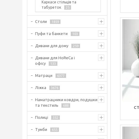
Каркаси стільців та
табуреток
25
Столи
1859
Пуфи та банкети
103
Дивани для дому
259
Дивани для HoReCa і
офісу
133
Матраци
6377
Ліжка
3676
Наматрацники ковдри, подушки
та текстиль
688
СТ
Полиці
332
Тумби
655