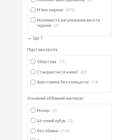
М'яке сидіння
693
Можливість регулювання висоти
сидіння
2
Ще 7
Підстава крісла
Обертове
1
Стандартне (4 ніжки)
63
Хрестовина без коліщаток
14
Основний оббивний матеріал
Мохер
5
Штучний нубук
3
без обивки
105