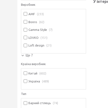
У інтер
Виробник
AMF
233
Bonro
62
Gamma Style
7
LOVKO
151
Loft design
21
Ще 7
Країна виробник
Китай
602
Україна
489
Тип
Барний стілець
74