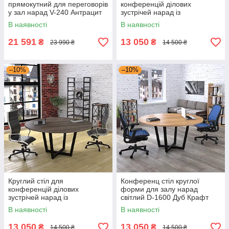
прямокутний для переговорів
конференцій ділових
у зал нарад V-240 Антрацит
зустрічей нарад із
Loft design
партнерами D-1600 Горіх
В наявності
В наявності
Модена Loft design
21 591
13 050
₴
₴
23 990 ₴
14 500 ₴
–10%
–10%
Круглий стіл для
Конференц стіл круглої
конференцій ділових
форми для залу нарад
зустрічей нарад із
світлий D-1600 Дуб Крафт
партнерами D-1600 Дуб
Золотий Loft design, стіл для
В наявності
В наявності
Палена Loft design
приймальні
13 050
13 050
₴
₴
14 500 ₴
14 500 ₴