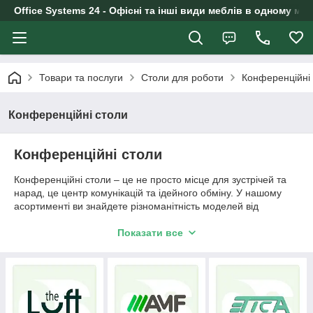
Office Systems 24 - Офісні та інші види меблів в одному маг
Товари та послуги
Столи для роботи
Конференційні
Конференційні столи
Конференційні столи
Конференційні столи – це не просто місце для зустрічей та
нарад, це центр комунікацій та ідейного обміну. У нашому
асортименті ви знайдете різноманітність моделей від
класичних до сучасних, які легко впишуться в будь-який
офісний інтер'єр.
Показати все
У сучасному світі ділові зустрічі, переговори, тренінги та
семінари – це не просто рутинні події, а динамічні, насичені
інформацією та креативними ідеями процеси. І саме
конференц-стіл стає серцем цих процесів, центром тяжіння
уваги та генерації рішень.