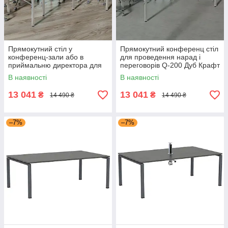
Прямокутний стіл у
Прямокутний конференц стіл
конференц-зали або в
для проведення нарад і
приймальню директора для
переговорів Q-200 Дуб Крафт
нарад Q-200 Дуб Палена Loft
Золотий Loft design
В наявності
В наявності
design
13 041
13 041
₴
₴
14 490 ₴
14 490 ₴
–7%
–7%