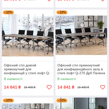
–10%
–10%
Офісний стіл довгий
Офісний стіл прямокутний
прямокутний для
для конференційного залу в
конференцій у стилі лофт Q-
стилі лофт Q-270 Дуб Палена
270 Горіх Модена Loft design
Loft design
В наявності
В наявності
14 841
14 841
₴
₴
16 490 ₴
16 490 ₴
–10%
–10%