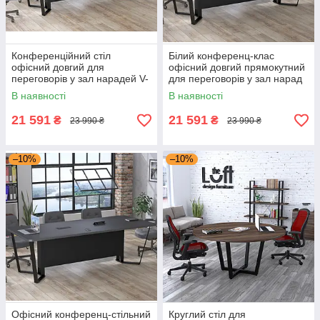
Конференційний стіл
Білий конференц-клас
офісний довгий для
офісний довгий прямокутний
переговорів у зал нарадей V-
для переговорів у зал нарад
240 Дуб Крафт Золотий Loft
V-240 Loft design
В наявності
В наявності
design
21 591
21 591
₴
₴
23 990 ₴
23 990 ₴
–10%
–10%
Офісний конференц-стільний
Круглий стіл для