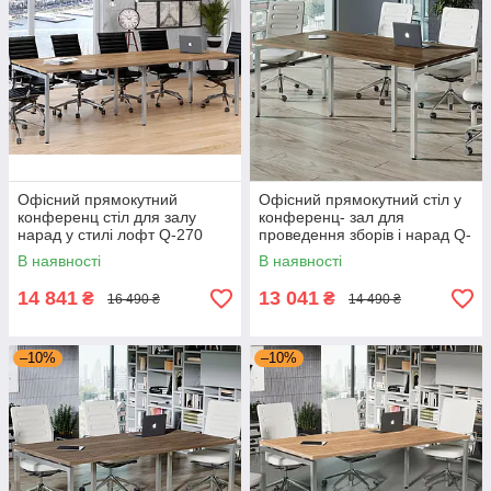
Офісний прямокутний
Офісний прямокутний стіл у
конференц стіл для залу
конференц- зал для
нарад у стилі лофт Q-270
проведення зборів і нарад Q-
Дуб Крафт Золотий Loft
200 Горіх Модена Loft design
В наявності
В наявності
design
14 841
13 041
₴
₴
16 490 ₴
14 490 ₴
–10%
–10%