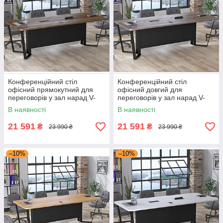
Конференційний стіл
Конференційний стіл
офісний прямокутний для
офісний довгий для
переговорів у зал нарад V-
переговорів у зал нарад V-
240 Горіх Модена Loft design
240 Дуб Палена Loft design
В наявності
В наявності
21 591
21 591
₴
₴
23 990 ₴
23 990 ₴
–10%
–10%