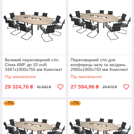
Великий переговорний стіл
Переговорний стіл для
Сігма AMF до 10 осіб
конферець-залу та засідань
3487х1900х750 мм Комплект
2900х1900х750 мм Комплект
5 В'яз Ліберті Димчастий
6 Сігма В'яз Ліберті
Під замовлення
Під замовлення
каркас Чорний графіт із
Димчастий каркас Чорний
кришками
графіт AM
29 324,76
27 594,96
₴
₴
31 532 ₴
29 672 ₴
–7%
–7%