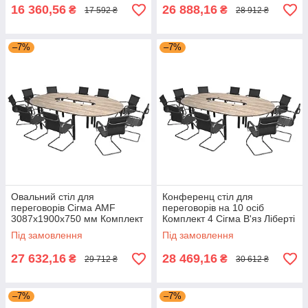
AMF
16 360,56
26 888,16
₴
₴
17 592 ₴
28 912 ₴
–7%
–7%
Овальний стіл для
Конференц стіл для
переговорів Сігма AMF
переговорів на 10 осіб
3087х1900х750 мм Комплект
Комплект 4 Сігма В'яз Ліберті
3 В'яз Ліберті Димчастий
Димчастий каркас Чорний
Під замовлення
Під замовлення
Чорний графіт із кришками
графіт AMF
під дроти
27 632,16
28 469,16
₴
₴
29 712 ₴
30 612 ₴
–7%
–7%