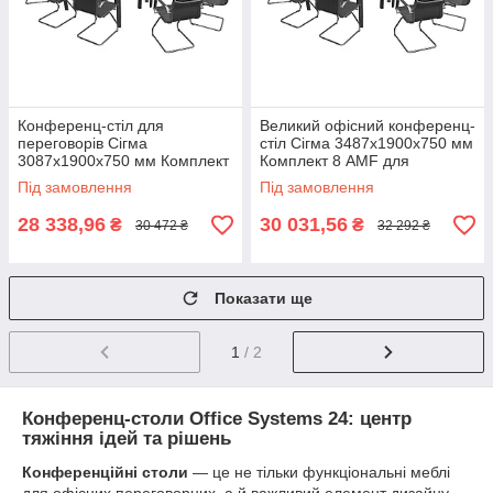
Конференц-стіл для
Великий офісний конференц-
переговорів Сігма
стіл Сігма 3487х1900х750 мм
3087х1900х750 мм Комплект
Комплект 8 AMF для
7 колір В'яз Ліберті
переговорної кімнати В'яз
Під замовлення
Під замовлення
Димчастий каркас Чорний
Ліберті Димчастий Чорний
графіт AMF
графіт
28 338,96
30 031,56
₴
₴
30 472 ₴
32 292 ₴
Показати ще
1
/ 2
Конференц-столи Office Systems 24: центр
тяжіння ідей та рішень
Конференційні столи
— це не тільки функціональні меблі
для офісних переговорних, а й важливий елемент дизайну,