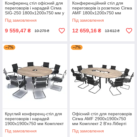
Конференц стіл офісний для
Конференційний стіл для
переговорів і нарадей Сігма
переговорів із розеткою Сігма
SIG-250 1800х1200х750 мм у
AMF 1800х1200х750 мм
кабінет керівника AMF
Комплект 9 В'яз Ліберті
Під замовлення
Під замовлення
Димчастий каркас Чорний
графіт
9 559,47
12 659,16
₴
₴
10 279 ₴
13 612 ₴
–7%
–7%
Круглий конференц-стіл для
Офісний стіл для переговорів
переговорів і нарадей
Сігма AMF 2900х1900х750
1900х1900х750 мм Комплект
мм Комплект 2 В'яз Ліберті
1 Сігма В'яз Ліберті
Димчастий Чорний графіт із
Під замовлення
Під замовлення
Димчастий Чорний графіт
кришками під дроти