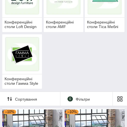
Office Systems 24
пропонує широкий вибір конференц-
столів, здатних не просто організувати робочий простір, а й
створити атмосферу продуктивності, комфорту та
впевненості.
Конференційні
Конференційні
Конференційні
столи Loft Design
столи AMF
столи Тіса Меблі
Конференційні
столи Гамма Style
Сортування
0
Фільтри
–10%
–10%