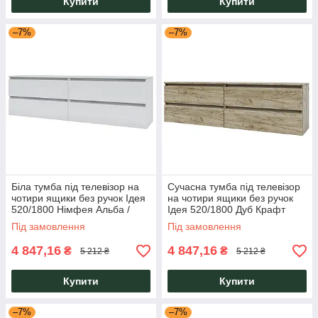
Купити
Купити
–7%
–7%
Біла тумба під телевізор на
Сучасна тумба під телевізор
чотири ящики без ручок Ідея
на чотири ящики без ручок
520/1800 Німфея Альба /
Ідея 520/1800 Дуб Крафт
Німфея Альба Garant
Сірий/Сатин Garant
Під замовлення
Під замовлення
4 847,16
4 847,16
₴
₴
5 212 ₴
5 212 ₴
Купити
Купити
–7%
–7%