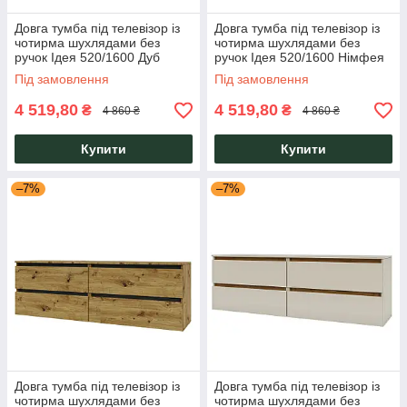
Довга тумба під телевізор із
Довга тумба під телевізор із
чотирма шухлядами без
чотирма шухлядами без
ручок Ідея 520/1600 Дуб
ручок Ідея 520/1600 Німфея
Артизан/Німфея Альба
Альба/ Дуб Артизан Garant
Під замовлення
Під замовлення
Garant
4 519,80
4 519,80
₴
₴
4 860 ₴
4 860 ₴
Купити
Купити
–7%
–7%
Довга тумба під телевізор із
Довга тумба під телевізор із
чотирма шухлядами без
чотирма шухлядами без