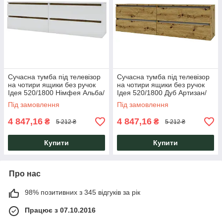
Сучасна тумба під телевізор
Сучасна тумба під телевізор
на чотири ящики без ручок
на чотири ящики без ручок
Ідея 520/1800 Німфея Альба/
Ідея 520/1800 Дуб Артизан/
Дуб Артизан Garant
Німфея Альба Garant
Під замовлення
Під замовлення
4 847,16
4 847,16
₴
₴
5 212 ₴
5 212 ₴
Купити
Купити
Про нас
98% позитивних з 345 відгуків за рік
Працює з 07.10.2016