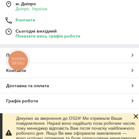
м. Дніпро
Дніпро, Україна
Контакти
Сьогодні вихідний
Показати весь графік роботи
Про нас
КНОПКА
ЗВ'ЯЗКУ
Контакти
Доставка та оплата
Графік роботи
Повна версія сайту
Дякуємо за звернення до OS24! Ми отримали Ваше
повідомлення. Наразі воно надійшло поза робочим часом,
тому менеджер відповість Вам після початку найближчого
Сайт створено на маркетплейсі
Prom.ua
робочого дня. Якщо Ви вже оформили замовлення —
воно успішно отримане та буде опрацьоване менеджером