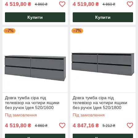
4 519,80
4 519,80
₴
₴
4 860 ₴
4 860 ₴
Купити
Купити
–7%
–7%
Довга тумба сіра під
Довга тумба сіра під
телевізор на чотири ящики
телевізор на чотири ящики
без ручок Ідея 520/1600
без ручок Ідея 520/1800
Сірий Графіт/Сірий Графіт
Сірий Графіт/Сірий Графіт
Під замовлення
Під замовлення
Garant
Garant
4 519,80
4 847,16
₴
₴
4 860 ₴
5 212 ₴