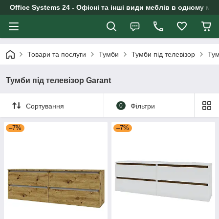
Office Systems 24 - Офісні та інші види меблів в одному маг
Товари та послуги
Тумби
Тумби під телевізор
Тум
Тумби під телевізор Garant
Сортування
0
Фільтри
–7%
–7%