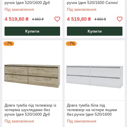
ручок Ідея 520/1600 Дуб
ручок Ідея 520/1600 Сатин/
Артизан/Сірий Графіт Garant
Дуб Крафт Золотий Garant
Під замовлення
Під замовлення
4 519,80
4 519,80
₴
₴
4 860 ₴
4 860 ₴
Купити
Купити
–7%
–7%
Довга тумба під телевізор із
Довга тумба біла під
чотирма шухлядами без
телевізор на чотири ящики
ручок Ідея 520/1600 Дуб
без ручок Ідея 520/1600
Крафт Сірий/Сатин Garant
Німфея Альба / Німфея
Під замовлення
Під замовлення
Альба Garant