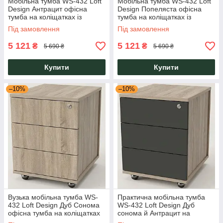
Мобільна тумба WS-432 Loft
Мобільна тумба WS-432 Loft
Design Антрацит офісна
Design Попеляста офісна
тумба на коліщатках із
тумба на коліщатках із
замком і трьома ящиками
замком і трьома ящиками
Під замовлення
Під замовлення
5 121
5 121
₴
₴
5 690 ₴
5 690 ₴
Купити
Купити
–10%
–10%
Вузька мобільна тумба WS-
Практична мобільна тумба
432 Loft Design Дуб Сонома
WS-432 Loft Design Дуб
офісна тумба на коліщатках
сонома й Антрацит на
із замком і трьома ящиками
коліщатках із замком і трьома