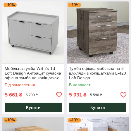
–10%
–10%
Мобільна тумба WS-2s-1d
Тумба офісна мобільна на 3
Loft Design Антрацит сучасна
шухляди з коліщатками L-420
офісна тумба на коліщатках
Loft Design
із двома ящиками та
Під замовлення
В наявності
дверцятами
5 661
5 031
₴
₴
6 290 ₴
5 590 ₴
Купити
Купити
–10%
–10%