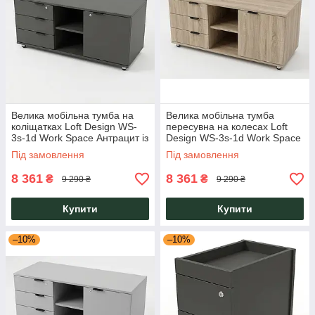
Велика мобільна тумба на
Велика мобільна тумба
коліщатках Loft Design WS-
пересувна на колесах Loft
3s-1d Work Space Антрацит із
Design WS-3s-1d Work Space
двома замками для офісу
Дуб сонома з двома замками
Під замовлення
Під замовлення
коворкінгу
для офісу коворкінгу
8 361
8 361
₴
₴
9 290 ₴
9 290 ₴
Купити
Купити
–10%
–10%