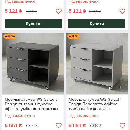
Під замовлення
Під замовлення
ящиками в офіс кабінет
5 121
5 121
₴
₴
5 690 ₴
5 690 ₴
Купити
Купити
–10%
–10%
Мобільна тумба WS-3s Loft
Мобільна тумба WS-3s Loft
Design Антрацит сучасна
Design Попеляста офісна
офісна тумба на коліщатках
тумба на коліщатках із
із трьома ящиками містка для
трьома шухлядами на
Під замовлення
Під замовлення
документів
телескопічних напрямних
6 651
6 651
₴
₴
7 390 ₴
7 390 ₴