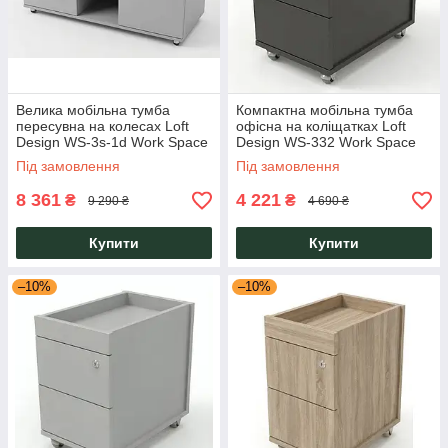
Велика мобільна тумба
Компактна мобільна тумба
пересувна на колесах Loft
офісна на коліщатках Loft
Design WS-3s-1d Work Space
Design WS-332 Work Space
Попелястий із двома
Антрацит із трьома
Під замовлення
Під замовлення
замками для офісу коворкінгу
шухлядами замком
8 361
4 221
₴
₴
9 290 ₴
4 690 ₴
Купити
Купити
–10%
–10%