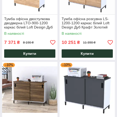
Тумба офісна двостулкова
Тумба офісна розсувна LS-
дводверна LTO-900-1200
1200-1200 каркас білий Loft
каркас білий Loft Design Дуб
Design Дуб Крафт Золотий
Крафт Золотий
В наявності
В наявності
7 371
10 251
₴
₴
8 190 ₴
11 390 ₴
Купити
Купити
–10%
–10%