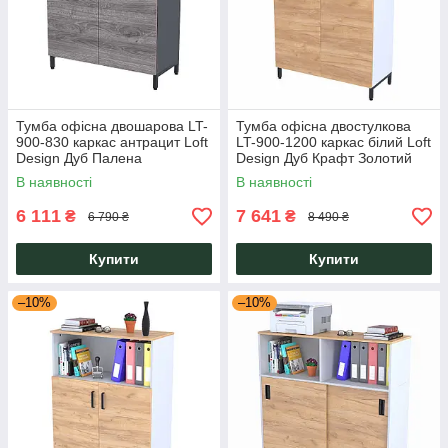
Тумба офісна двошарова LT-
Тумба офісна двостулкова
900-830 каркас антрацит Loft
LT-900-1200 каркас білий Loft
Design Дуб Палена
Design Дуб Крафт Золотий
В наявності
В наявності
6 111
7 641
₴
₴
6 790 ₴
8 490 ₴
Купити
Купити
–10%
–10%