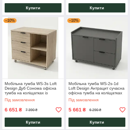
Купити
Купити
–10%
–10%
Мобільна тумба WS-3s Loft
Мобільна тумба WS-2s-1d
Design Дуб Сонома офісна
Loft Design Антрацит сучасна
тумба на коліщатках із
офісна тумба на коліщатках
трьома ящиками та
із двома ящиками та
Під замовлення
Під замовлення
відкритими полицями
дверцятами
6 651
5 661
₴
₴
7 390 ₴
6 290 ₴
Купити
Купити