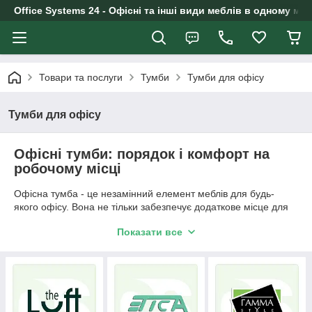
Office Systems 24 - Офісні та інші види меблів в одному маг
Товари та послуги
Тумби
Тумби для офісу
Тумби для офісу
Офісні тумби: порядок і комфорт на
робочому місці
Офісна тумба - це незамінний елемент меблів для будь-
якого офісу. Вона не тільки забезпечує додаткове місце для
зберігання документів, канцелярії та інших робочих
Показати все
аксесуарів, але й допомагає створити комфортну та затишну
робочу атмосферу.
Меблевий виріб стане ідеальним способом організації
робочого простору. Воно не тільки зробить стіл охайним і
просторим, але й допоможе швидко та зручно знайти
необхідні документи, інструменти та особисті речі.