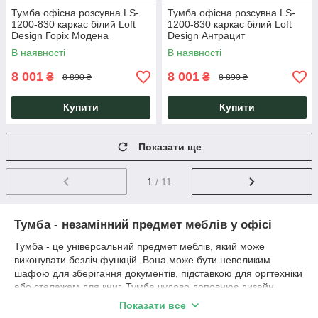
Тумба офісна розсувна LS-
Тумба офісна розсувна LS-
1200-830 каркас білий Loft
1200-830 каркас білий Loft
Design Горіх Модена
Design Антрацит
В наявності
В наявності
8 001
8 001
₴
₴
8 890 ₴
8 890 ₴
Купити
Купити
Показати ще
1
/ 11
Тумба - незамінний предмет меблів у офісі
Тумба - це універсальний предмет меблів, який може
виконувати безліч функцій. Вона може бути невеликим
шафою для зберігання документів, підставкою для оргтехніки
або стелажем для книг. Тумба чудово доповнює дизайн
приміщення і робить робоче місце більш функціональним.
Показати все