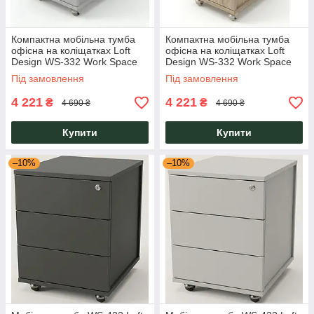
Компактна мобільна тумба
Компактна мобільна тумба
офісна на коліщатках Loft
офісна на коліщатках Loft
Design WS-332 Work Space
Design WS-332 Work Space
Попелястий із двома
Дуб Сонома з двома
Під замовлення
Під замовлення
шухлядами замком
шухлядами замком
4 221
4 221
₴
₴
4 690 ₴
4 690 ₴
Купити
Купити
–10%
–10%