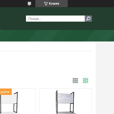
Кошик
одажів