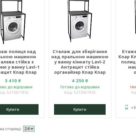
лаж полиця над
Стелаж для зберігання
Етаже
льною машиною
над пральною машиною
Knap Kn
алева стійка з
у ванну кімнату Lavi-2
полиц
ею у ванну Lavi-1
Антрацит стійка
ма
ацит Knap Knap
органайзер Knap Knap
3 410 ₴
4 250 ₴
ово до відправки
Готово до відправки
Не
S213011916
S213021916
+3
Купити
Купити