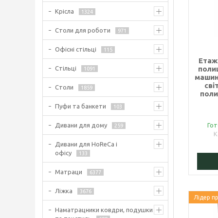
Крісла
1324
Столи для роботи
971
Офісні стільці
115
Етаж
Стільці
поли
1091
машин
сві
Столи
1859
поли
Пуфи та банкети
103
Дивани для дому
Гот
259
Дивани для HoReCa і
офісу
133
Матраци
6377
Ліжка
3676
Лідер п
Наматрацники ковдри, подушки