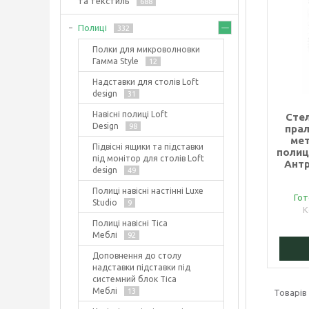
та текстиль
688
Полиці
332
Полки для микроволновки
Гамма Style
12
Надставки для столів Loft
design
31
Навісні полиці Loft
Сте
Design
98
пра
мет
Підвісні ящики та підставки
полиц
під монітор для столів Loft
Антр
design
49
Полиці навісні настінні Luxe
Гот
Studio
9
Полиці навісні Тіса
Меблі
92
Доповнення до столу
надставки підставки під
системний блок Тіса
Меблі
13