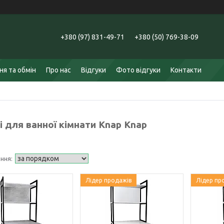
+380 (97) 831-49-71
+380 (50) 769-38-09
я та обмін
Про нас
Відгуки
Фото відгуки
Контакти
 для ванної кімнати Knap Knap
Лідер продажів
Лідер пр