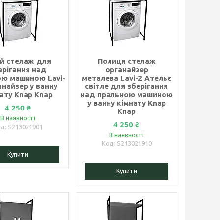
ий стелаж для
Полиця стелаж
ерігання над
органайзер
ою машиною Lavi-
металева Lavi-2 Ательє
анайзер у ванну
світле для зберігання
ату Knap Knap
над пральною машиною
у ванну кімнату Knap
4 250 ₴
Knap
В наявності
4 250 ₴
S213021901
В наявності
S213021910
Купити
Купити