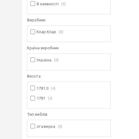
В наявності
6
Виробник
Knap Knap
8
Країна виробник
Україна
8
Висота
1781.0
4
1781
4
Тип меблів
этажерка
8