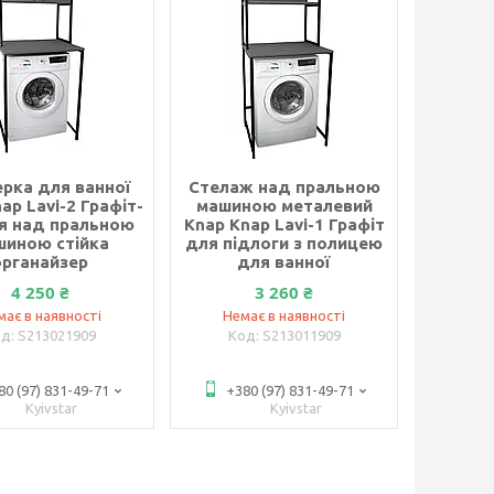
рка для ванної
Стелаж над пральною
ap Lavi-2 Графіт-
машиною металевий
я над пральною
Knap Knap Lavi-1 Графіт
шиною стійка
для підлоги з полицею
органайзер
для ванної
4 250 ₴
3 260 ₴
має в наявності
Немає в наявності
S213021909
S213011909
80 (97) 831-49-71
+380 (97) 831-49-71
Kyivstar
Kyivstar