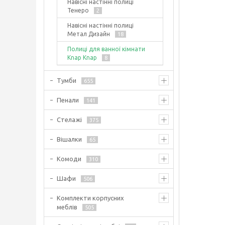
Навісні настінні полиці
Тенеро
2
Навісні настінні полиці
Метал Дизайн
18
Полиці для ванної кімнати
Knap Knap
8
Тумби
655
Пенали
141
Стелажі
375
Вішалки
65
Комоди
310
Шафи
506
Комплекти корпусних
меблів
505