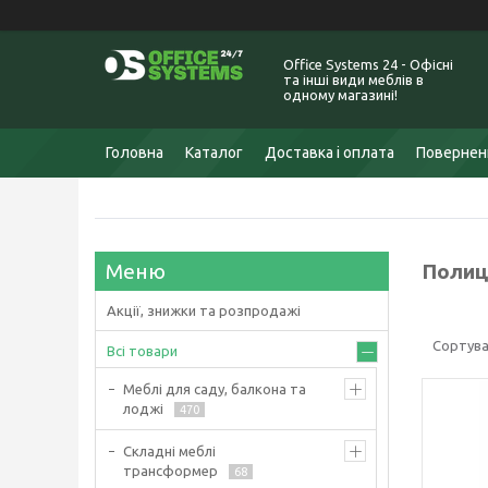
Office Systems 24 - Офісні
та інші види меблів в
одному магазині!
Головна
Каталог
Доставка і оплата
Поверненн
Полиці
Акції, знижки та розпродажі
Всі товари
Меблі для саду, балкона та
лоджі
470
Складні меблі
трансформер
68