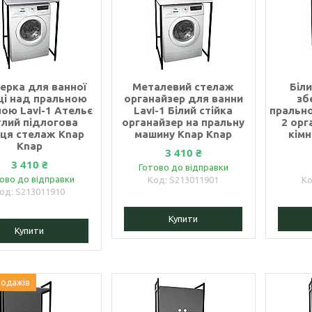
ерка для ванної
Металевий стелаж
Біл
ці над пральною
органайзер для ванни
зб
ою Lavi-1 Ательє
Lavi-1 Білий стійка
пральн
тлий підлогова
органайзер на пральну
2 орг
ця стелаж Knap
машину Knap Knap
кімн
Knap
3 410 ₴
3 410 ₴
Готово до відправки
ово до відправки
S213011901
S213011910
Купити
Купити
родажів