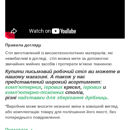
Правила догляду
Стіл виготовлений із високотехнологічних матеріалів, які
невибагливі в догляді, стіл можна мити за допомогою
звичайних мийних засобів і протирати м'якою тканиною.
Купити письмовий робочий стіл ви можете в
нашому магазині. А також у нас
представлений широкий асортимент:
комп'ютерних
,
ігрових
кресел,
ігрових
и
комп'ютерно-пісмінних
столів,
різні
надставки для зберігання дрібниць
.
*Виробник може вносити незначні зміни в зовнішній вигляд
або комплектацію товару для поліпшення його якості, без
попереднього повідомлення.
Приховати