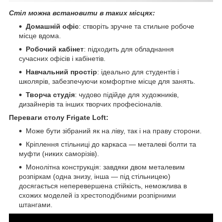
Стіл можна встановити в таких місцях:
Домашній офіс
: створіть зручне та стильне робоче
місце вдома.
Робочий кабінет
: підходить для обладнання
сучасних офісів і кабінетів.
Навчальний простір
: ідеально для студентів і
школярів, забезпечуючи комфортне місце для занять.
Творча студія
: чудово підійде для художників,
дизайнерів та інших творчих професіоналів.
Переваги столу Frigate Loft:
Може бути зібраний як на ліву, так і на праву сторони.
Кріплення стільниці до каркаса — металеві болти та
муфти (никих саморізів).
Монолітна конструкція: завдяки двом металевим
розпіркам (одна знизу, інша — під стільницею)
досягається неперевершена стійкість, неможлива в
схожих моделей із хрестоподібними розпірними
штангами.