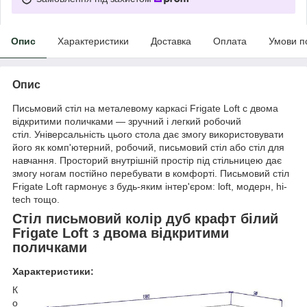
Опис
Характеристики
Доставка
Оплата
Умови п
Опис
Письмовий стіл на металевому каркасі Frigate Loft с двома
відкритими поличками — зручний і легкий робочий
стіл. Універсальність цього стола дає змогу використовувати
його як комп'ютерний, робочий, письмовий стіл або стіл для
навчання. Просторий внутрішній простір під стільницею дає
змогу ногам постійно перебувати в комфорті. Письмовий стіл
Frigate Loft гармонує з будь-яким інтер'єром: loft, модерн, hi-
tech тощо.
Стіл письмовий колір дуб крафт білий
Frigate Loft з двома відкритими
поличками
Характеристики:
К
о