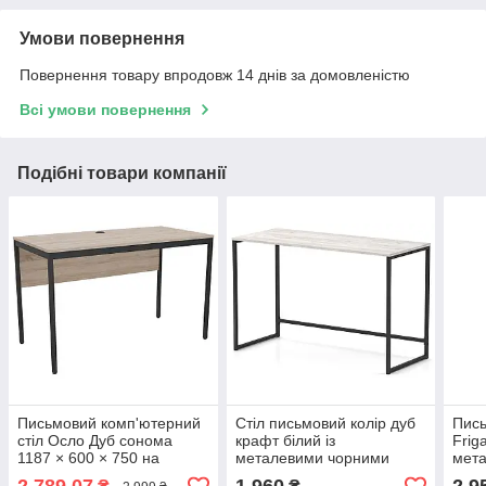
Умови повернення
Повернення товару впродовж 14 днів за домовленістю
Всі умови повернення
Подібні товари компанії
Письмовий комп'ютерний
Стіл письмовий колір дуб
Пись
стіл Осло Дуб сонома
крафт білий із
Frig
1187 × 600 × 750 на
металевими чорними
мета
металевих ніжках у стилі
ніжками в стилі лофт Liner
Knap