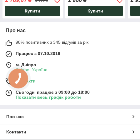
2 789,07
1 960
2 9
₴
₴
2 999 ₴
лофт AMF
Loft Knap Knap
навч
Купити
Купити
Про нас
98% позитивних з 345 відгуків за рік
Працює з 07.10.2016
м. Дніпро
Дніпро, Україна
Контакти
Сьогодні працює з 09:00 до 18:00
Показати весь графік роботи
Про нас
Контакти