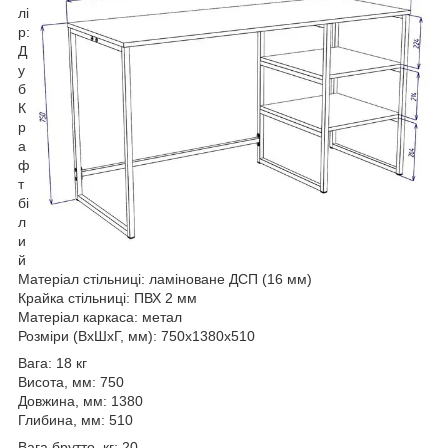
лі
р:
Д
у
б
К
р
а
ф
т
бі
л
и
й
Матеріал стільниці: ламіноване ДСП (16 мм)
Крайка стільниці: ПВХ 2 мм
Матеріал каркаса: метал
Розміри (ВхШхГ, мм): 750х1380х510
Вага: 18 кг
Висота, мм: 750
Довжина, мм: 1380
Глибина, мм: 510
Вага брутто, кг: 20