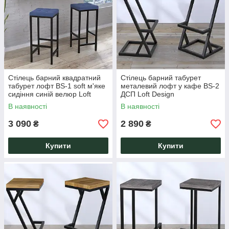
Стілець барний квадратний
Стілець барний табурет
табурет лофт BS-1 soft м'яке
металевий лофт у кафе BS-2
сидіння синій велюр Loft
ДСП Loft Design
Design
В наявності
В наявності
3 090
2 890
₴
₴
Купити
Купити