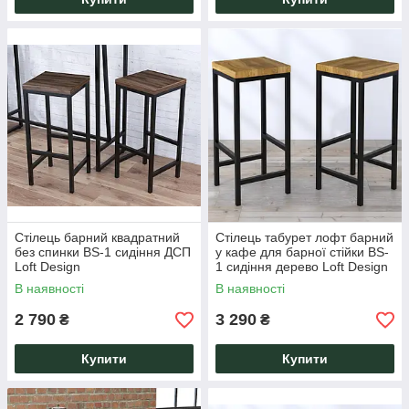
Стілець барний квадратний
Стілець табурет лофт барний
без спинки BS-1 сидіння ДСП
у кафе для барної стійки BS-
Loft Design
1 сидіння дерево Loft Design
В наявності
В наявності
2 790
3 290
₴
₴
Купити
Купити