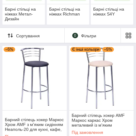
Барні стільці на
Барні стільці на
Барні стільці на
ніжках Метал-
ніжках Richman
ніжках S4Y
Дизайн
Сортування
0
Фільтри
–5%
Є інші кольори
–5%
Барний стілець хокер AMF
Барний стілець хокер Маркос
Маркос каркас Хром
Хром AMF з м'яким сидінням
металевий із м'яким
Неаполь-20 для кухні, кафе,
сидінням для кафе, бару та
Під замовлення
бару та стійки
кухні