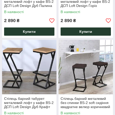
металевий лофт у кафе BS-2
металевий лофт у кафе BS-2
ДСП Loft Design Дуб Палина
ДСП Loft Design Горіх
Модена
В наявності
В наявності
2 890
2 890
₴
₴
Купити
Купити
Стілець барний табурет
Стілець барний металевий
металевий лофт у кафе BS-2
без спинки BS-2 soft сидіння
ДСП Loft Design Дуб Крафт
квадратне велюр коричневий
Золотой
Loft Design
В наявності
В наявності