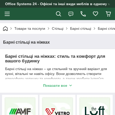
Office Systems 24 - Офісні та інші види меблів в одному маг
Товари та послуги
Стільці
Барні стільці
Барні стіл
Барні стільці на ніжках
Барні стільці на ніжках: стиль та комфорт для
вашого будинку
Барні стільці на ніжках – це стильний та зручний варіант для
кухні, вітальні чи навіть офісу. Вони дозволяють створити
атмосферу затишку та комфорту, а також зробити інтер'єр
більш сучасним та динамічним.
Показати все
Особливою популярністю користуються високі барні стільці
на ніжках. Вони виглядають стильно та елегантно, тому
чудово вписуються в інтер'єр сучасної чи класичної квартири.
Крім того, такі стільці можуть використовуватися як додаткове
місце для сидіння, наприклад, на кухні або у вітальні.