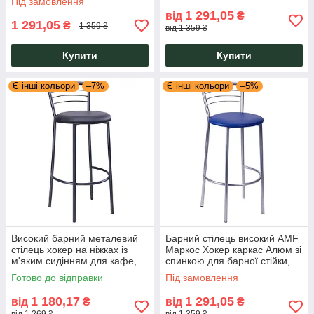
Під замовлення
1 291,05
від
₴
1 291,05
₴
1 359 ₴
від 1 359 ₴
Купити
Купити
Є інші кольори
–7%
Є інші кольори
–5%
Високий барний металевий
Барний стілець високий AMF
стілець хокер на ніжках із
Маркос Хокер каркас Алюм зі
м'яким сидінням для кафе,
спинкою для барної стійки,
бара Маркос Хокер Чорний
кафе, бару та візажиста
Готово до відправки
Під замовлення
AMF
1 180,17
1 291,05
від
₴
від
₴