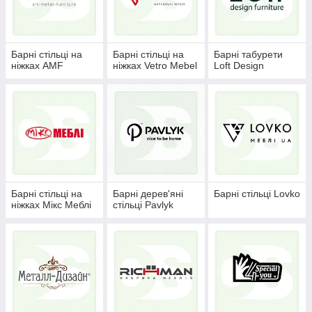
Барні стільці представлені в широкому асортименті кольорів,
відтінків і матеріалів. Тому, вибираючи стільці для кухні або
закладу, вам залишається лише визначитися з вашими
уподобаннями.
Барні стільці на
Барні стільці на
Барні табурети
ніжках AMF
ніжках Vetro Mebel
Loft Design
Барні стільці на
Барні дерев'яні
Барні стільці Lovko
ніжках Мікс Меблі
стільці Pavlyk