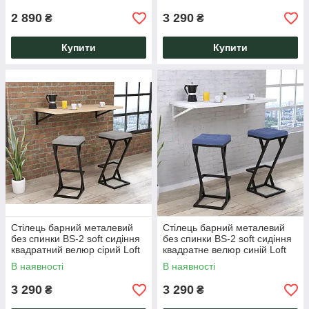
2 890
3 290
₴
₴
Купити
Купити
Стілець барний металевий
Стілець барний металевий
без спинки BS-2 soft сидіння
без спинки BS-2 soft сидіння
квадратний велюр сірий Loft
квадратне велюр синій Loft
Design
Design
В наявності
В наявності
3 290
3 290
₴
₴