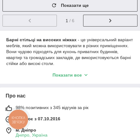
Показати ще
1
/ 6
Барні стільці на високих ніжках
- це універсальний варіант
меблів, який можна використовувати в різних приміщеннях.
Вони чудово підходять для кухонь приватних будинків,
квартир та громадських закладів, де використовуються барні
стійки або високі столи.
Останнім часом барні стільці почали з'являтися і в інших
Показати все
місцях, наприклад, на рецепціях, салонах та торгових залах.
Вони створюють атмосферу затишку та комфорту, а також
допомагають підкреслити стиль приміщення.
Про нас
У чому переваги барних стільців на ніжках?
Високий комфорт.
Мають високу посадку, що
98% позитивних з 345 відгуків за рік
дозволяє зручно сидіти, не напружуючи спину та ноги.
Працює з 07.10.2016
КНОПКА
Стильний дизайн
. Можуть стати яскравим акцентом
ЗВ'ЯЗКУ
у будь-якому інтер'єрі.
м. Дніпро
Дніпро, Україна
Універсальність.
Можна використовувати не тільки