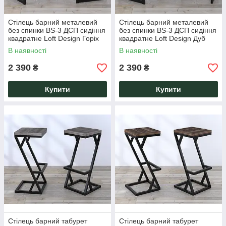
Стілець барний металевий
Стілець барний металевий
без спинки BS-3 ДСП сидіння
без спинки BS-3 ДСП сидіння
квадратне Loft Design Горіх
квадратне Loft Design Дуб
Модена
Крафт Золотий
В наявності
В наявності
2 390
2 390
₴
₴
Купити
Купити
Стілець барний табурет
Стілець барний табурет