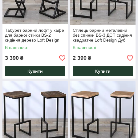
Табурет барний лофт у кафе
Стілець барний металевий
для барної стійки BS-2
без спинки BS-3 ДСП сидіння
сидіння дерево Loft Design
квадратне Loft Design Дуб
Паліна
В наявності
В наявності
3 390
2 390
₴
₴
Купити
Купити