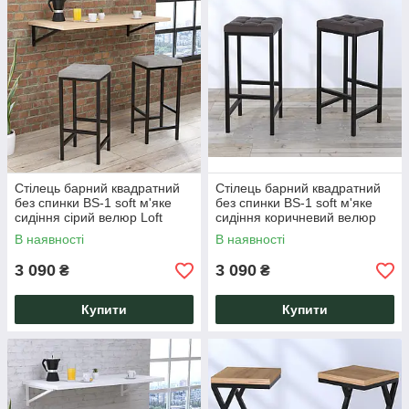
Стілець барний квадратний
Стілець барний квадратний
без спинки BS-1 soft м'яке
без спинки BS-1 soft м'яке
сидіння сірий велюр Loft
сидіння коричневий велюр
Design
Loft Design
В наявності
В наявності
3 090
3 090
₴
₴
Купити
Купити