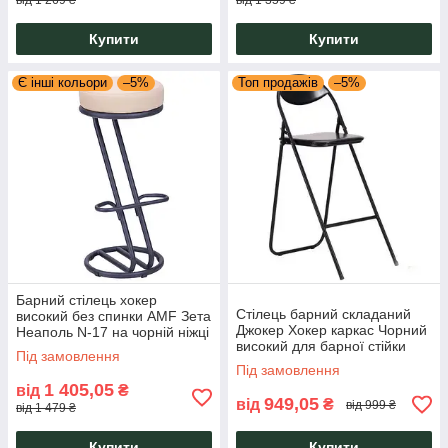
від 1 269 ₴
від 1 359 ₴
Купити
Купити
Є інші кольори
–5%
Топ продажів
–5%
Барний стілець хокер
Стілець барний складаний
високий без спинки AMF Зета
Джокер Хокер каркас Чорний
Неаполь N-17 на чорній ніжці
високий для барної стійки
для барної стійки, кафе,
Під замовлення
кафе, бару, майстра
клубу та балкона
Під замовлення
візажиста AMF
1 405,05
від
₴
949,05
від
₴
від 999 ₴
від 1 479 ₴
Купити
Купити