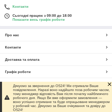
Комфорт
— забезпечує стабільну та зручну
підтримку під час сну
Контакти
Універсальність
— підходить для будь-яких
Сьогодні працює з 09:00 до 18:00
інтер'єрів
Показати весь графік роботи
Типи дерев'яних ліжок
В інтернет-магазині Office Systems 24 представлені різні
Про нас
моделі:
Односпальні ліжка
— компактні рішення для однієї
Контакти
особи
Напівторні ліжка
— оптимальний варіант для
підлітків і дорослих
Доставка та оплата
Двоспальні ліжка
— комфортне рішення для пари
Графік роботи
Ліжка з підіймальним механізмом
— додаткове
місце для зберігання речей
Повна версія сайту
Ліжечко без підіймального механізму
— класичні
Дякуємо за звернення до OS24! Ми отримали Ваше
надійні конструкції
повідомлення. Наразі воно надійшло поза робочим часом,
тому менеджер відповість Вам після початку найближчого
Ліжечко з балдахіном
— стиль і затишок у спальні
Сайт створено на маркетплейсі
Prom.ua
робочого дня. Якщо Ви вже оформили замовлення —
воно успішно отримане та буде опрацьоване менеджером
Як вибрати дерев'яне ліжко
у робочий час. Дякуємо за Ваше очікування та довіру до
Політика конфіденційності
OS24!
Розмір
— залежить від зросту й кількості користувачів