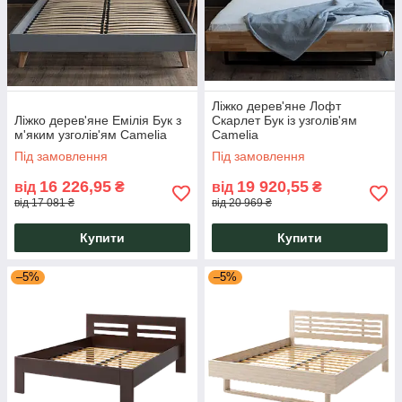
Ліжко дерев'яне Лофт
Ліжко дерев'яне Емілія Бук з
Скарлет Бук із узголів'ям
м'яким узголів'ям Camelia
Camelia
Під замовлення
Під замовлення
16 226,95
19 920,55
від
₴
від
₴
від 17 081 ₴
від 20 969 ₴
Купити
Купити
–5%
–5%