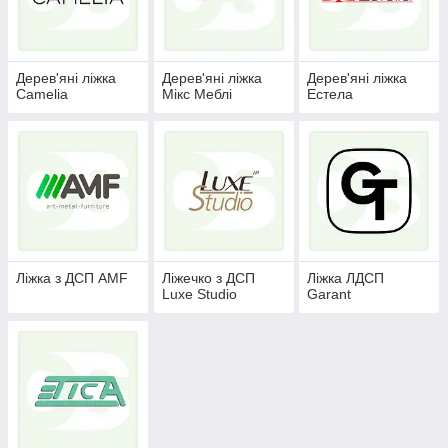
В інтернет-магазині
Office Systems 24
представлений
широкий вибір дерев'яних ліжок різних розмірів, конструкцій і
дизайнів — від класичних моделей до сучасних
функціональних рішень.
Дерев'яні ліжка
Дерев'яні ліжка
Дерев'яні ліжка
Camelia
Мікс Меблі
Естела
Ви можете підібрати ліжко з різних порід дерева з
додатковими елементами для максимального комфорту та
зручності.
Ліжка з ДСП AMF
Ліжечко з ДСП
Ліжка ЛДСП
Luxe Studio
Garant