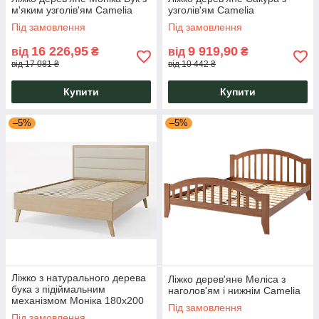
м'яким узголів'ям Camelia
узголів'ям Camelia
Під замовлення
Під замовлення
16 226,95
9 919,90
від
₴
від
₴
від 17 081 ₴
від 10 442 ₴
Купити
Купити
–5%
–5%
Ліжко з натурального дерева
Ліжко дерев'яне Меліса з
бука з підіймальним
наголов'ям і нижнім Camelia
механізмом Моніка 180x200
Під замовлення
лате Camelia
Під замовлення