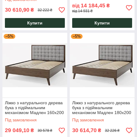
14 184,45
від
₴
30 610,90
₴
32 222 ₴
від 14 931 ₴
Купити
Купити
–5%
–5%
Ліжко з натурального дерева
Ліжко з натурального дерева
бука з підіймальним
бука з підіймальним
механізмом Мадлен 160x200
механізмом Мадлен 180x200
темно-коричневий Camelia
темно-коричневий Camelia
Під замовлення
Під замовлення
29 049,10
30 614,70
₴
₴
30 578 ₴
32 226 ₴