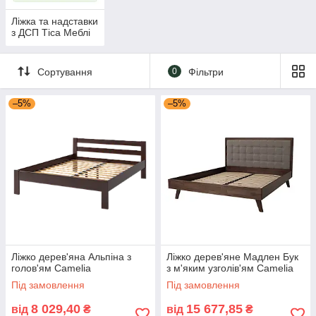
Ліжка та надставки
з ДСП Тіса Меблі
Сортування
0
Фільтри
–5%
–5%
Ліжко дерев'яна Альпіна з
Ліжко дерев'яне Мадлен Бук
голов'ям Camelia
з м'яким узголів'ям Camelia
Під замовлення
Під замовлення
8 029,40
15 677,85
від
₴
від
₴