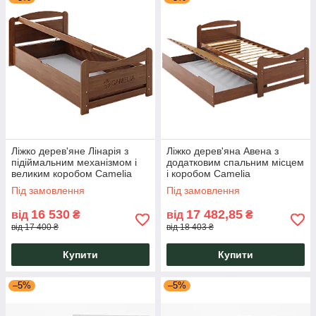
Ліжко дерев'яне Лінарія з
Ліжко дерев'яна Авена з
підіймальним механізмом і
додатковим спальним місцем
великим коробом Camelia
і коробом Camelia
Під замовлення
Під замовлення
16 530
17 482,85
від
₴
від
₴
від 17 400 ₴
від 18 403 ₴
Купити
Купити
–5%
–5%