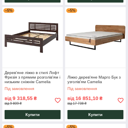
–5%
–5%
Дерев'яне ліжко в стилі Лофт
Фрезія з прямим розголів'ям і
Ліжко дерев'яне Марго Бук з
низьким сніжнім Camelia
узголів'ям Camelia
Під замовлення
Під замовлення
9 318,55
16 851,10
від
₴
від
₴
від 9 809 ₴
від 17 738 ₴
Купити
Купити
–5%
–5%