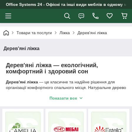
Office Systems 24 - Офісні та інші види меблів в одному маг
Товари та послуги
Ліжка
Дерев'яні ліжка
Дерев'яні ліжка
Дерев'яні ліжка — екологічний,
комфортний і здоровий сон
Дерев'яні ліжка
— це класичне та надійне рішення для
організації комфортного спального місця. Натуральне дерево
створює затишну атмосферу в кімнаті та забезпечує
Показати все
здоровий і спокійний сон. Меблі з дерева універсальні та
гармонійно вписуються як у класичні, так і в сучасні інтер'єри,
додаючи тепло та природність у простір.
Дерев'яні ліжка вирізняються високою міцністю, довговічністю
й екологічністю. Вони безпечні для здоров'я і підходять як
для дорослих, так і для дітей.