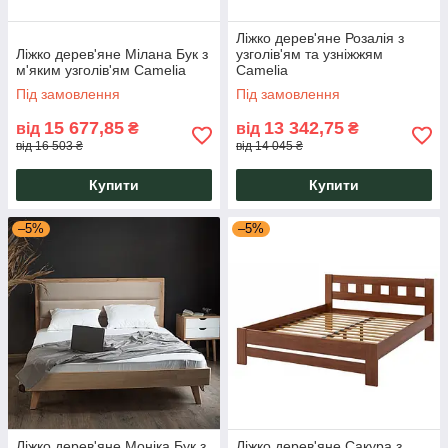
Ліжко дерев'яне Розалія з
Ліжко дерев'яне Мілана Бук з
узголів'ям та узніжжям
м'яким узголів'ям Camelia
Camelia
Під замовлення
Під замовлення
15 677,85
13 342,75
від
₴
від
₴
від 16 503 ₴
від 14 045 ₴
Купити
Купити
–5%
–5%
Ліжко дерев'яне Моніка Бук з
Ліжко дерев'яне Сакура з