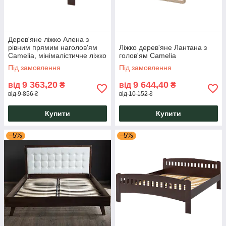
Дерев'яне ліжко Алена з
рівним прямим наголов'ям
Ліжко дерев'яне Лантана з
Camelia, мінімалістичне ліжко
голов'ям Camelia
в різних розмірах
Під замовлення
Під замовлення
9 363,20
9 644,40
від
₴
від
₴
від 9 856 ₴
від 10 152 ₴
Купити
Купити
–5%
–5%