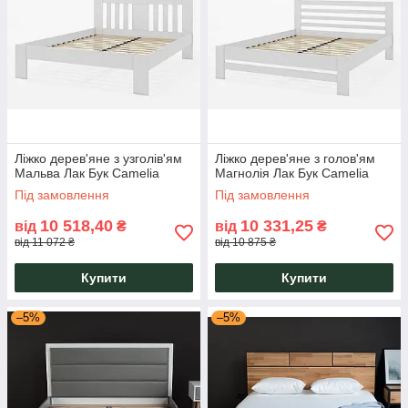
Ліжко дерев'яне з узголів'ям
Ліжко дерев'яне з голов'ям
Мальва Лак Бук Camelia
Магнолія Лак Бук Camelia
Під замовлення
Під замовлення
10 518,40
10 331,25
від
₴
від
₴
від 11 072 ₴
від 10 875 ₴
Купити
Купити
–5%
–5%