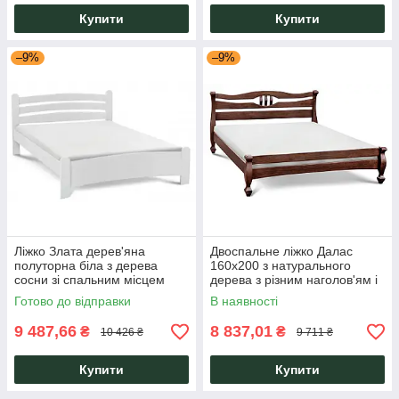
Купити
Купити
–9%
–9%
Ліжко Злата дерев'яна
Двоспальне ліжко Далас
полуторна біла з дерева
160х200 з натурального
сосни зі спальним місцем
дерева з різним наголов'ям і
140х200 Артеміда Мікс
ортопедичними ламелями
Готово до відправки
В наявності
Мебель
Мікс Мебель
9 487,66
8 837,01
₴
₴
10 426 ₴
9 711 ₴
Купити
Купити