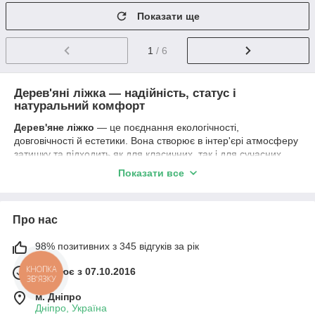
Показати ще
1
/ 6
Дерев'яні ліжка — надійність, статус і
натуральний комфорт
Дерев'яне ліжко
— це поєднання екологічності,
довговічності й естетики. Вона створює в інтер'єрі атмосферу
затишку та підходить як для класичних, так і для сучасних
рішень.
Показати все
Особливе місце займають
дерев'яні ліжка
, які забезпечують
комфортний і здоровий сон завдяки натуральним матеріалам
і міцній конструкції.
Про нас
Переваги дерев'яних ліжок
98% позитивних з 345 відгуків за рік
Екологічність
— натуральне дерево безпечне для
здоров'я
Працює з 07.10.2016
КНОПКА
ЗВ'ЯЗКУ
Міцність
— витримує високі навантаження і слугує
м. Дніпро
роками
Дніпро, Україна