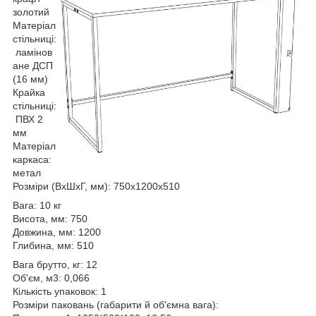
золотий
Матеріал
стільниці:
ламінов
ане ДСП
(16 мм)
Крайка
стільниці:
ПВХ 2
мм
Матеріал
каркаса:
метал
Розміри (ВхШхГ, мм): 750х1200х510
Вага: 10 кг
Висота, мм: 750
Довжина, мм: 1200
Глибина, мм: 510
Вага брутто, кг: 12
Об'єм, м3: 0,066
Кількість упаковок: 1
Розміри паковань (габарити й об'ємна вага):