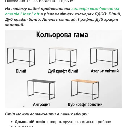
Паковання 1: 1250*530*100, 16,56 кг
На нашому сайті представлена
колекція комп'ютерних
столів
Liner Loft
в
різноманітних кольорах ЛДСП:
Білий,
Дуб крафт білий, Ательє світлий, Графіт, Дуб крафт
золотий.
Стіл можна встановити в таких місцях:
Домашній офіс
: створіть зручне та стильне робоче
місце вдома.