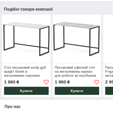
Подібні товари компанії
Стіл письмовий колір дуб
Письмовий офісний стіл
Пись
крафт білий із
на металевому каркасі
Frig
металевими чорними
для роботи за ноутбуком
мета
ніжками в стилі лофт Liner
Liner Loft Ательє світлий
Knap
1 960
1 960
2 9
₴
₴
Loft Knap Knap
Knap Knap
навч
Купити
Купити
Про нас