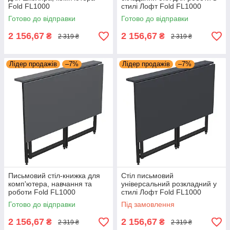
Fold FL1000
стилі Лофт Fold FL1000
(1000х600х750Н) чорний
(1000х600х750Н) чорний Дуб
Готово до відправки
Готово до відправки
Білий AMF
сонома AMF
2 156,67
2 156,67
₴
₴
2 319 ₴
2 319 ₴
Лідер продажів
–7%
Лідер продажів
–7%
Письмовий стіл-книжка для
Стіл письмовий
комп'ютера, навчання та
універсальний розкладний у
роботи Fold FL1000
стилі Лофт Fold FL1000
(1000х600х750Н) чорний
(1000х600х750Н) чорний
Готово до відправки
Під замовлення
Сірий Шифер AMF
Антрацит AMF
2 156,67
2 156,67
₴
₴
2 319 ₴
2 319 ₴