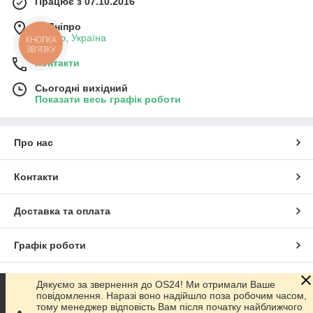
не вимагають зусиль.
Працює з 07.10.2016
Ергономіка
— зручна робоча поверхня для
м. Дніпро
комфортної роботи весь день.
Дніпро, Україна
КНОПКА
ЗВ'ЯЗКУ
Довговічність
— якісне ЛДСП і надійна фурнітура
Контакти
витримують часті трансформації.
Наш інтернет-магазин пропонує купити письмові та
Сьогодні вихідний
комп'ютерні
столи-трансформери, столи-книжки
за
Показати весь графік роботи
вигідними цінами з доставкою по всій Україні.
Вибирайте ідеальну модель у нашому інтернет-
магазині Office Systems 24 — і насолоджуйтеся
Про нас
функціональністю й вільним простором уже
завтра!
Контакти
Доставка та оплата
Графік роботи
Повна версія сайту
Дякуємо за звернення до OS24! Ми отримали Ваше
повідомлення. Наразі воно надійшло поза робочим часом,
тому менеджер відповість Вам після початку найближчого