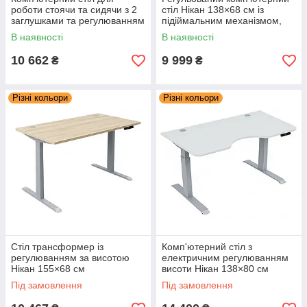
роботи стоячи та сидячи з 2
стіл Нікан 138×68 см із
заглушками та регулюванням
підіймальним механізмом,
висоти Нікан 160×80 см
пультом і кабельною
В наявності
В наявності
одномоторний
заглушкою
10 662
9 999
₴
₴
Різні кольори
Різні кольори
Стіл трансформер із
Комп'ютерний стіл з
регулюванням за висотою
електричним регулюванням
Нікан 155×68 см
висоти Нікан 138×80 см
одномоторний із двома
двомоторний, 2-ступеневий
Під замовлення
Під замовлення
заглушками