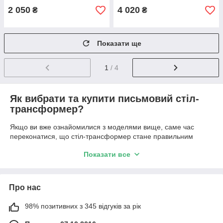
2 050
4 020
₴
₴
Показати ще
1
/ 4
Як вибрати та купити письмовий стіл-
трансформер?
Якщо ви вже ознайомилися з моделями вище, саме час
переконатися, що стіл-трансформер стане правильним
рішенням для вашого будинку або офісу.
Показати все
Столи-трансформери
— це не просто меблі, а розумний
спосіб організувати простір. Вони ідеально підійдуть для
віддаленої роботи, навчання, хобі або компактного
Про нас
розміщення в малогабаритних квартирах.
Переваги столів-трансформерів:
98% позитивних з 345 відгуків за рік
Простий механізм
– розкладаються за секунди та