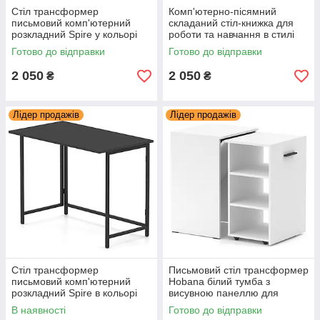
Стіл трансформер
Комп'ютерно-пісямний
письмовий комп'ютерний
складаний стіл-книжка для
розкладний Spire у кольорі
роботи та навчання в стилі
Венге для дітей та дорослих
Лофт Spire Ательє світлий
Готово до відправки
Готово до відправки
Knap Knap
Knap Knap
2 050
2 050
₴
₴
Лідер продажів
Лідер продажів
Стіл трансформер
Письмовий стіл трансформер
письмовий комп'ютерний
Hobana білий тумба з
розкладний Spire в кольорі
висувною панеллю для
Антрацит для дітей і
навчання та роботи за
В наявності
Готово до відправки
дорослих Knap Knap
комп'ютером Knap Knap