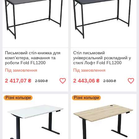
Письмовий стіл-книжка для
Стіл письмовий
комп'ютера, навчання та
універсальний розкладний у
роботи Fold FL1200
стилі Лофт Fold FL1200
(1200х600х750Н) чорний
(1200х600х750Н) чорний
Під замовлення
Під замовлення
Сірий Шифер AMF
Антрацит AMF
2 417,07
2 443,06
₴
₴
2 599 ₴
2 599 ₴
Різні кольори
Різні кольори