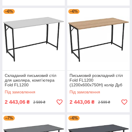
–6%
–6%
Складаний письмовий стіл
Письмовий розкладний стіл
для школяра, комп'ютера
Fold FL1200
Fold FL1200
(1200х600х750Н) колір Дуб
(1200х600х750Н) чорний
сонома на чорному каркасі
Під замовлення
Під замовлення
Білий AMF
для дому та офісу AMF
2 443,06
2 443,06
₴
₴
2 599 ₴
2 599 ₴
–7%
–6%