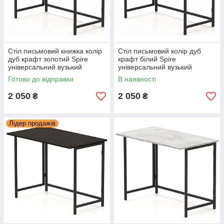
Стіл письмовий книжка колір
Стіл письмовий колір дуб
дуб крафт золотий Spire
крафт білий Spire
універсальний вузький
універсальний вузький
комп'ютерний стіл для
комп'ютерний стіл для
Готово до відправки
В наявності
навчання, роботи Knap Knap
навчання, роботи Knap Knap
2 050
2 050
₴
₴
Лідер продажів