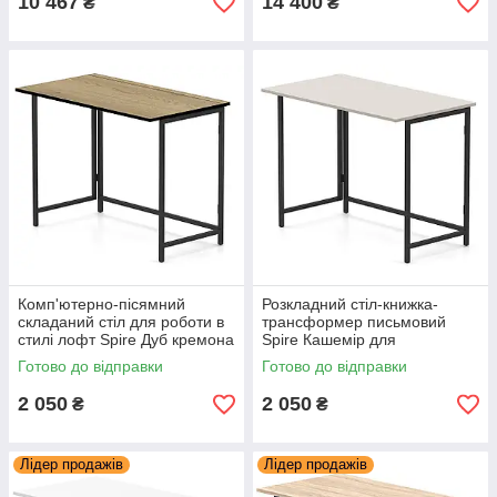
10 467
14 400
₴
₴
Комп'ютерно-пісямний
Розкладний стіл-книжка-
складаний стіл для роботи в
трансформер письмовий
стилі лофт Spire Дуб кремона
Spire Кашемір для
торро для дітей і дорослих
комп'ютера, навчання та
Готово до відправки
Готово до відправки
Knap Knap
роботи Knap Knap
2 050
2 050
₴
₴
Лідер продажів
Лідер продажів