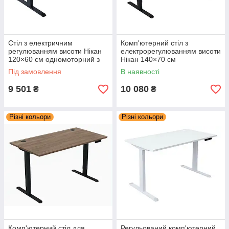
Стіл з електричним
Комп'ютерний стіл з
регулюванням висоти Нікан
електрорегулюванням висоти
120×60 см одномоторний з
Нікан 140×70 см
пультом пам'яті без заглушок
одномоторний з пультом і 1
Під замовлення
В наявності
заглушкою
9 501
10 080
₴
₴
Різні кольори
Різні кольори
Комп'ютерний стіл для
Регульований комп'ютерний