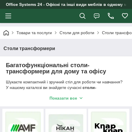
Office Systems 24 - Офісні та інші види меблів в одному маг
Товари та послуги
Столи для роботи
Столи трансф
Столи трансформери
Багатофункціональні столи-
трансформери для дому та офісу
Шукаєте компактний і зручний стіл для роботи чи навчання?
У нашому каталозі ви знайдете сучасні
столи-
трансформери
, які ідеально підійдуть для квартири, офісу,
Показати все
кабінету керівника, кімнати підлітка або навіть балкона.
Столи легко змінюють форму: з вузької консолі вони
перетворюються на просторий письмовий або комп'ютерний
стіл, а деякі моделі — у кутовий варіант для повноцінного
робочого місця.
Переваги: