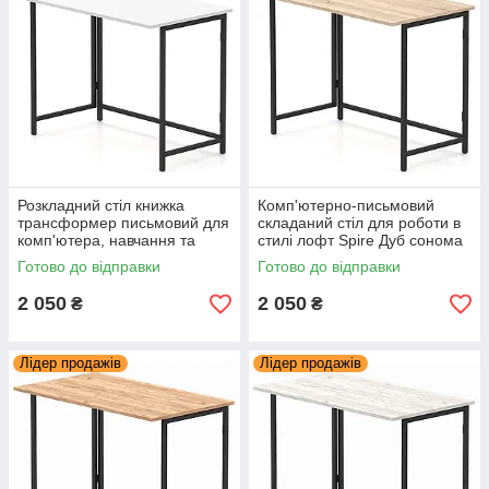
Розкладний стіл книжка
Комп'ютерно-письмовий
трансформер письмовий для
складаний стіл для роботи в
комп'ютера, навчання та
стилі лофт Spire Дуб сонома
роботи Spire Білий Knap
для дітей і дорослих Knap
Готово до відправки
Готово до відправки
Knap
Knap
2 050
2 050
₴
₴
Лідер продажів
Лідер продажів