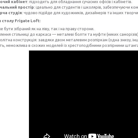
очий кабінет
: підходить для обладнання сучасних офісів і кабінетів.
чальний простір
: ідеально для студентів і школярів, забезпечуючи ко
рча студія
: чудово підійде для художників, дизайнерів та інших творч
 столу Frigate Loft:
 бути зібраний як на ліву, так і на праву сторони.
лення стільниці до каркаса — металеві болти та муфти (никих саморізів)
олітна конструкція: завдяки двом металевим розпіркам (одна знизу, ін
сть, неможлива в схожих моделей із хрестоподібними розпірними штанг