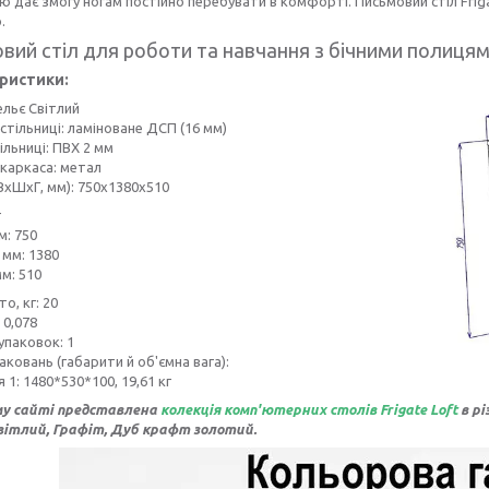
ю дає змогу ногам постійно перебувати в комфорті. Письмовий стіл Frigat
.
вий стіл для роботи та навчання з бічними полицями
ристики:
ельє Світлий
стільниці: ламіноване ДСП (16 мм)
ільниці: ПВХ 2 мм
каркаса: метал
ВхШхГ, мм): 750х1380х510
г
м: 750
мм: 1380
мм: 510
о, кг: 20
 0,078
 упаковок: 1
аковань (габарити й об'ємна вага):
 1: 1480*530*100, 19,61 кг
у сайті представлена
колекція комп'ютерних столів Frigate Loft
в р
вітлий, Графіт, Дуб крафт золотий.