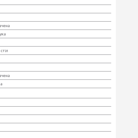
ачена
ука
стіл
ачена
на