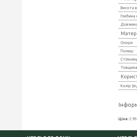
Висота в
Глибина 
Довжина
Матер
Опори
Полиці
Стільни
Товщина 
Корис
Колір (в
Інформ
Ціна:
2 95