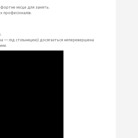
мфортне місце для занять.
их професіоналів.
.
ша — під стільницею) досягається неперевершена
ами.