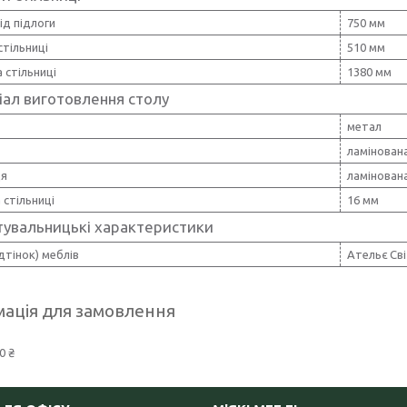
ід підлоги
750 мм
стільниці
510 мм
 стільниці
1380 мм
іал виготовлення столу
метал
ламінован
ця
ламінован
стільниці
16 мм
тувальницькі характеристики
ідтінок) меблів
Ательє Св
ація для замовлення
0 ₴