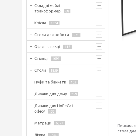
Складні меблі
трансформер
68
Крісла
1324
Столи для роботи
971
Офісні стільці
115
Стільці
1091
Столи
1859
Пуфи та банкети
103
Дивани для дому
259
Дивани для HoReCa і
офісу
133
Матраци
6377
Письмовий
стола дає
Ліжка
3676