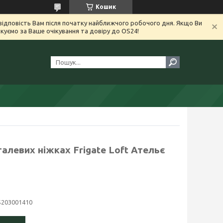
Кошик
ідповість Вам після початку найближчого робочого дня. Якщо Ви
уємо за Ваше очікування та довіру до OS24!
талевих ніжках Frigate Loft Ательє
S203001410