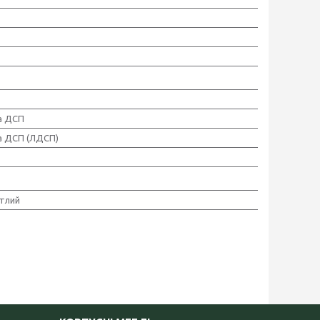
а ДСП
а ДСП (ЛДСП)
ітлий