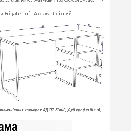
e Loft гармонує з будь-яким інтер'єром: loft, модерн, hi-
 Frigate Loft Ательє Світлий
ізноманітних кольорах ЛДСП:
Білий, Дуб крафт білий,