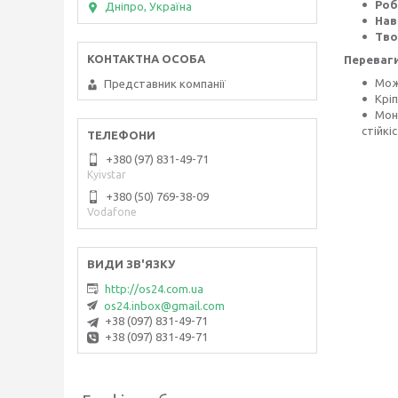
Роб
Дніпро, Україна
Нав
Тво
Переваги
Може
Представник компанії
Кріп
Мон
стійкі
+380 (97) 831-49-71
Kyivstar
+380 (50) 769-38-09
Vodafone
http://os24.com.ua
os24.inbox@gmail.com
+38 (097) 831-49-71
+38 (097) 831-49-71