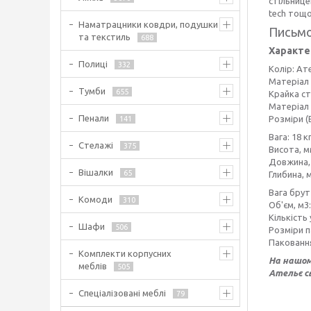
стільнице
tech тощо
Наматрацники ковдри, подушки
Письмо
та текстиль
688
Характе
Полиці
332
Колір: Ат
Матеріал 
Тумби
655
Крайка ст
Матеріал 
Пенали
Розміри (
141
Вага: 18 к
Стелажі
375
Висота, м
Довжина, 
Вішалки
65
Глибина, 
Вага брутт
Комоди
310
Об'єм, м3:
Кількість
Шафи
506
Розміри п
Паковання
Комплекти корпусних
На нашом
меблів
505
Ательє с
Спеціалізовані меблі
79