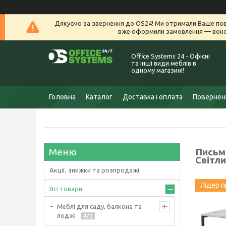
Дякуємо за звернення до OS24! Ми отримали Ваше пов
вже оформили замовлення — воно 
Office Systems 24 - Офісні
та інші види меблів в
одному магазині!
Головна
Каталог
Доставка і оплата
Поверненн
Письмо
Світл
Акції, знижки та розпродажі
Лідер 
Всі товари
Меблі для саду, балкона та
лоджі
470