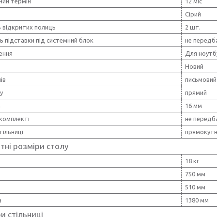
ний термін
12 міс
Сірий
ь відкритих полиць
2 шт.
ь підставки під системний блок
не передб
ення
Для ноутб
Новий
ів
письмовий 
у
прямий
а
16 мм
 комплекті
не передб
тільниці
прямокут
тні розміри столу
18 кг
750 мм
510 мм
а
1380 мм
и стільниці