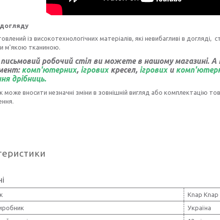
 догляду
товлений із високотехнологічних матеріалів, які невибагливі в догляді,
и м'якою тканиною.
письмовий робочий стіл ви можете в нашому магазині. А
мент:
комп'ютерних
,
ігрових
кресел,
ігрових
и
комп'ютерн
ння дрібниць
.
 може вносити незначні зміни в зовнішній вигляд або комплектацію тов
ення.
теристики
ні
к
Knap Knap
виробник
Україна