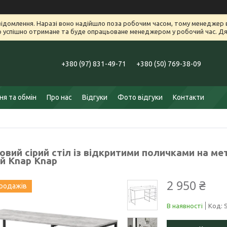
ідомлення. Наразі воно надійшло поза робочим часом, тому менеджер в
успішно отримане та буде опрацьоване менеджером у робочий час. Дяк
+380 (97) 831-49-71
+380 (50) 769-38-09
я та обмін
Про нас
Відгуки
Фото відгуки
Контакти
вий сірий стіл із відкритими поличками на ме
ий Knap Knap
2 950 ₴
продажів
В наявності
Код: