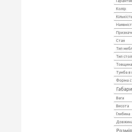
Гарантій
Колір
Кількіст
Наявніст
Признач
Стан
Тип мебл
Тип стол
Товщин
Тумба в
Форма с
Габари
Вага
Висота
Глибина
Довжин
Розмір