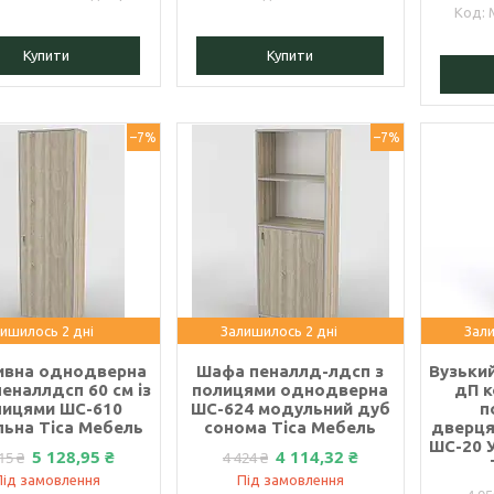
Купити
Купити
–7%
–7%
ишилось 2 дні
Залишилось 2 дні
Зали
ивна однодверна
Шафа пеналлд-лдсп з
Вузьки
еналлдсп 60 см із
полицями однодверна
дП к
лицями ШС-610
ШС-624 модульний дуб
п
ьна Тіса Мебель
сонома Тіса Мебель
дверця
ШС-20 У
5 128,95 ₴
4 114,32 ₴
15 ₴
4 424 ₴
Під замовлення
Під замовлення