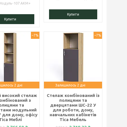
Модуль-107 АКМ+
Купити
Купити
–7%
–7%
шилось 2 дні
Залишилось 2 дні
й високий стелаж
Стелаж комбінований із
омбінований з
полицями та
олицями та
дверцятами ШС-22 У
тами модульний
для роботи, дому,
 для дому, офісу
навчальних кабінетів
Тіса Меблі
Тіса Мебель