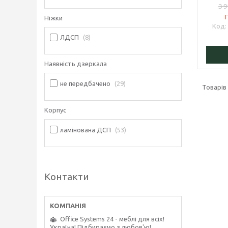
3 9
Ніжки
ЛДСП
8
Наявність дзеркала
не передбачено
29
Корпус
ламінована ДСП
53
Контакти
Office Systems 24 - меблі для всіх!
Україна! Підбираємо з любов'ю!