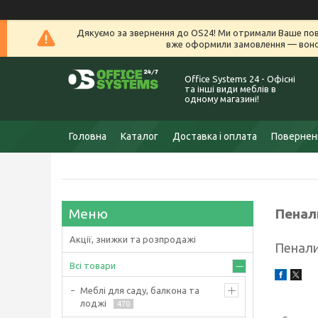
Дякуємо за звернення до OS24! Ми отримали Ваше пов
вже оформили замовлення — воно 
Office Systems 24 - Офісні
та інші види меблів в
одному магазині!
Головна
Каталог
Доставка і оплата
Поверненн
Пенал
Акції, знижки та розпродажі
Пенали
Всі товари
Меблі для саду, балкона та
лоджі
470