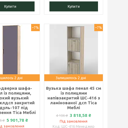
Купити
Купити
–7%
–7%
шилось 2 дні
Залишилось 2 дні
дверна шафа-
Вузька шафа пенал 45 см
л із полицями,
із полицями
окий вузький
напівзакритий ШС-416 з
жлдсп закритий
ламінованої дсп Тіса
дуль-107 під
Меблі
ення Тіса Меблі
3 818,58 ₴
4 106 ₴
5 901,78 ₴
6 ₴
Під замовлення
ід замовлення
ШС-416 Менеджер