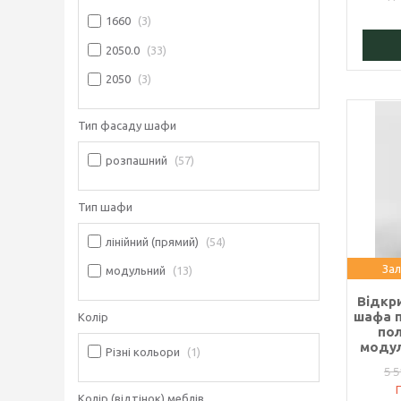
1660
3
2050.0
33
2050
3
Тип фасаду шафи
розпашний
57
Тип шафи
лінійний (прямий)
54
Зал
модульний
13
Відкр
шафа п
Колір
по
модул
Різні кольори
1
5 5
Колір (відтінок) меблів