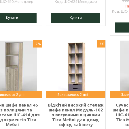
4 05
ШС-610 Менеджер
ШС-624 Менеджер
П
ШС-
Купити
Купити
–7%
–7%
ишилось 2 дні
Залишилось 2 дні
Зали
на шафа пенал 45
Відкітий високий стелаж
Суча
із полицями та
шафа пенал Модуль-102
шафа п
ятами ШС-414 для
з висувними ящиками
ШС-61
 документів Тіса
Тіса Меблі для дому,
Тіса 
Меблі
офісу, кабінету
о