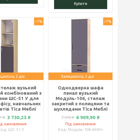
Купити
–7%
–7%
шилось 2 дні
Залишилось 2 дні
стелаж вузький
Однодверна шафа
й комбінований з
пенал вузький
ями ШС-51 У для
Модуль-106, стелаж
фісу, навчальних
закритий з полицями та
етів Тіса Меблі
шухлядами Тіса Меблі
3 730,23 ₴
6 909,90 ₴
1 ₴
7 430 ₴
ід замовлення
Під замовлення
ШС-51 У
Модуль-106 АКМ+