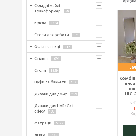
Складні меблі
трансформер
68
Крісла
1324
Столи для роботи
971
Офісні стільці
115
Стільці
1091
Зал
Столи
1859
Комбін
Пуфи та банкети
103
висо
пок
ШС-2
Дивани для дому
259
6 4
Дивани для HoReCa і
офісу
133
Матраци
6377
Ліжка
3676