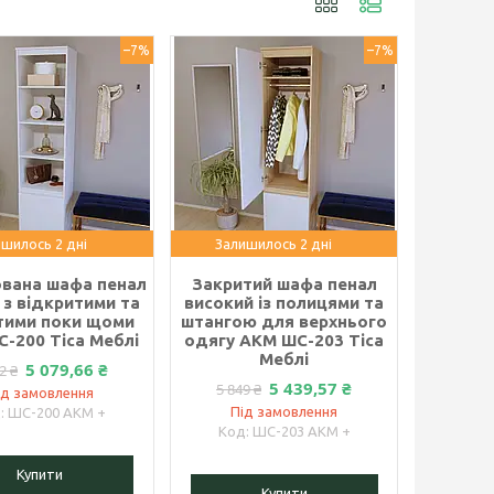
–7%
–7%
шилось 2 дні
Залишилось 2 дні
ована шафа пенал
Закритий шафа пенал
 з відкритими та
високий із полицями та
тими поки щоми
штангою для верхнього
-200 Тіса Меблі
одягу АКМ ШС-203 Тіса
Меблі
5 079,66 ₴
2 ₴
5 439,57 ₴
5 849 ₴
ід замовлення
Під замовлення
ШС-200 АКМ +
ШС-203 АКМ +
Купити
Купити