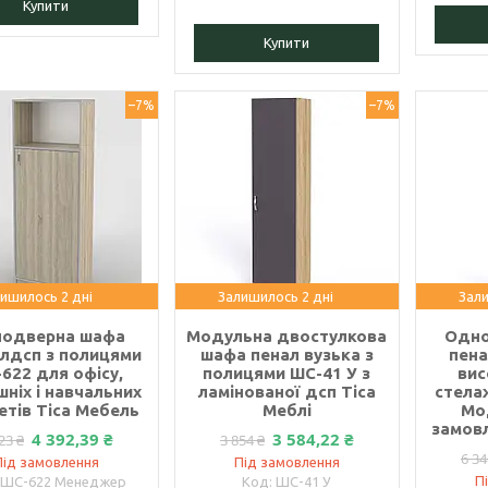
Купити
Купити
–7%
–7%
ишилось 2 дні
Залишилось 2 дні
Зали
одверна шафа
Модульна двостулкова
Одно
лдсп з полицями
шафа пенал вузька з
пена
622 для офісу,
полицями ШС-41 У з
вис
ніх і навчальних
ламінованої дсп Тіса
стела
етів Тіса Мебель
Меблі
Мо
замовл
4 392,39 ₴
3 584,22 ₴
23 ₴
3 854 ₴
6 34
Під замовлення
Під замовлення
П
ШС-622 Менеджер
ШС-41 У