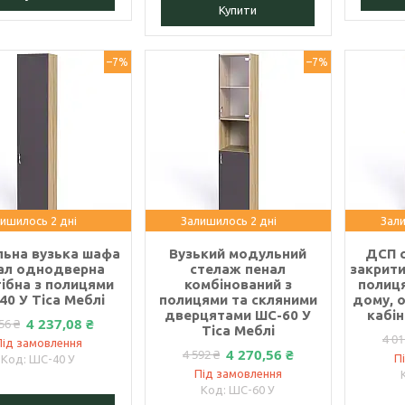
Купити
–7%
–7%
ишилось 2 дні
Залишилось 2 дні
Зали
ьна вузька шафа
Вузький модульний
ДСП 
ал однодверна
стелаж пенал
закрити
тібна з полицями
комбінований з
полиц
40 У Тіса Меблі
полицями та скляними
дому, о
дверцятами ШС-60 У
кабін
4 237,08 ₴
56 ₴
Тіса Меблі
4 01
Під замовлення
4 270,56 ₴
4 592 ₴
П
ШС-40 У
Під замовлення
ШС-60 У