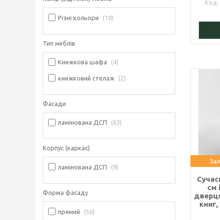
Різні кольори
10
Тип меблів
Книжкова шафа
4
книжковий стелаж
2
Фасади
ламінована ДСП
63
Корпус (каркас)
Зал
ламінована ДСП
9
Сучас
см 
Форма фасаду
дверц
книг,
прямий
56