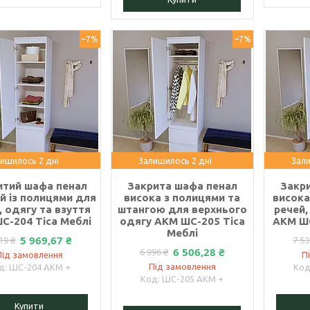
–7%
–7%
ишилось 2 дні
Залишилось 2 дні
Зали
итий шафа пенал
Закрита шафа пенал
Закр
й із полицями для
висока з полицями та
висока
, одягу та взуття
штангою для верхнього
речей,
С-204 Тіса Меблі
одягу АКМ ШС-205 Тіса
АКМ ШС
Меблі
5 969,67 ₴
19 ₴
7 53
6 506,28 ₴
6 996 ₴
Під замовлення
П
Під замовлення
ШС-204 АКМ +
ШС-205 АКМ +
Купити