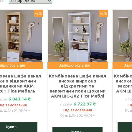
–7%
–7%
ишилось 2 дні
Залишилось 2 дні
Зали
ована шафа пенал
Комбінована шафа пенал
Комбін
ка з відкритими
висока широка з
висока
идачками АКМ
відкритими та
закри
01 Тіса Мебель
закритими поки щоками
АКМ ШС
АКМ ШС-202 Тіса Меблі
6 043,14 ₴
98 ₴
5 46
6 722,97 ₴
7 229 ₴
Під замовлення
П
Під замовлення
ШС-201 АКМ +
ШС-202 АКМ +
Купити
Купити