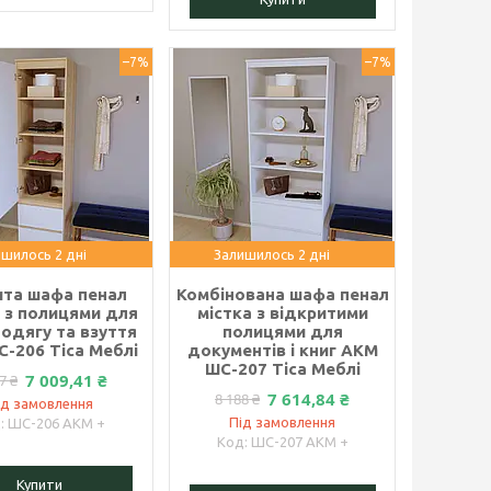
–7%
–7%
шилось 2 дні
Залишилось 2 дні
ита шафа пенал
Комбінована шафа пенал
 з полицями для
містка з відкритими
 одягу та взуття
полицями для
-206 Тіса Меблі
документів і книг АКМ
ШС-207 Тіса Меблі
7 009,41 ₴
7 ₴
7 614,84 ₴
8 188 ₴
ід замовлення
Під замовлення
ШС-206 АКМ +
ШС-207 АКМ +
Купити