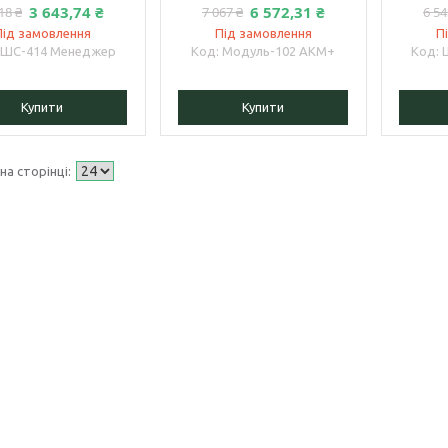
3 643,74 ₴
6 572,31 ₴
18 ₴
7 067 ₴
6 54
Під замовлення
Під замовлення
П
ШС-414 Менеджер
Модуль-102 АКМ+
Купити
Купити