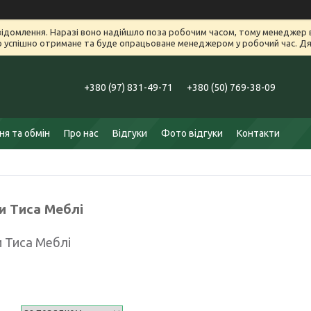
ідомлення. Наразі воно надійшло поза робочим часом, тому менеджер в
успішно отримане та буде опрацьоване менеджером у робочий час. Дяк
+380 (97) 831-49-71
+380 (50) 769-38-09
я та обмін
Про нас
Відгуки
Фото відгуки
Контакти
и Тиса Меблі
 Тиса Меблі