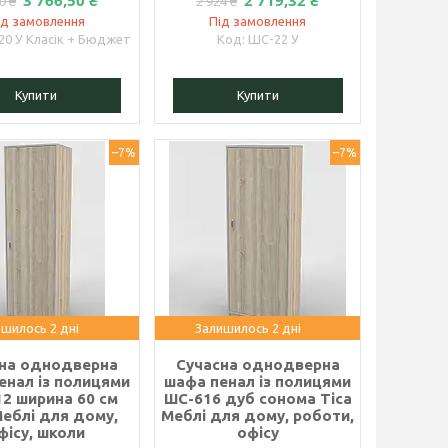
3 766,50 ₴
2 719,32 ₴
0 ₴
2 924 ₴
ід замовлення
Під замовлення
20 У Класік + Бюджет
ШС-22 У
Купити
Купити
–7%
–7%
шилось 2 дні
Залишилось 2 дні
сна однодверна
Сучасна однодверна
енал із полицями
шафа пенал із полицями
2 ширина 60 см
ШС-616 дуб сонома Тіса
Меблі для дому,
Меблі для дому, роботи,
фісу, школи
офісу