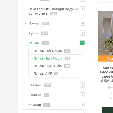
Наматрацники ковдри, подушки
та текстиль
688
Полиці
332
Тумби
655
Пенали
141
Пенали Loft Design
14
Пенали Тиса Меблі
Зал
76
Пенали Luxe Studio
48
Закр
високи
Пенали AMF
3
речей
АКМ Ш
Стелажі
375
6 4
Вішалки
65
Комоди
310