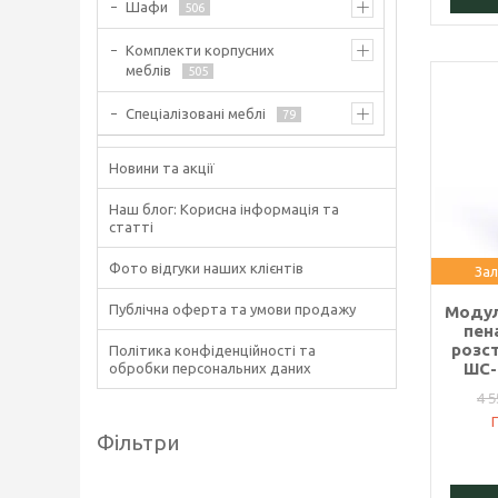
Шафи
506
Комплекти корпусних
меблів
505
Спеціалізовані меблі
79
Новини та акції
Наш блог: Корисна інформація та
статті
Фото відгуки наших клієнтів
Зал
Публічна оферта та умови продажу
Модул
пен
розс
Політика конфіденційності та
ШС-
обробки персональних даних
4 5
Фільтри