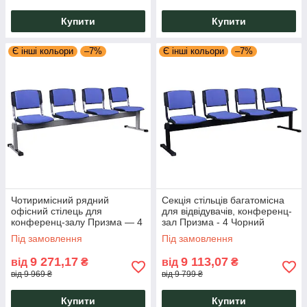
Купити
Купити
Є інші кольори
–7%
Є інші кольори
–7%
Чотиримісний рядний
Секція стільців багатомісна
офісний стілець для
для відвідувачів, конференц-
конференц-залу Призма — 4
зал Призма - 4 Чорний
місцеві, Секційні стільці ТМ
Чотиримісний рядний стілець
Під замовлення
Під замовлення
AMF
AMF
9 271,17
9 113,07
від
₴
від
₴
від 9 969 ₴
від 9 799 ₴
Купити
Купити