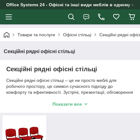
Office Systems 24 - Офісні та інші види меблів в одному маг
Товари та послуги
Офісні стільці
Секційні рядні офісн
Секційні рядні офісні стільці
Секційні рядні офісні стільці
Секційні рядні офісні стільці – це не просто меблі для
робочого простору, це символ сучасного підходу до
комфорту та ефективності. Зустрічі, презентації, обговорення
проектів – все це стає набагато продуктивнішим та зручнішим
завдяки правильному вибору меблів.
Показати все
Концепція секційних рядних стільців передбачає зручність та
ергономічність для всіх учасників. Зручні сидіння, що
підтримують спину і правильне положення тіла, дозволяють
зосередитися на роботі, минаючи дискомфорт і фактори, що
відволікають.