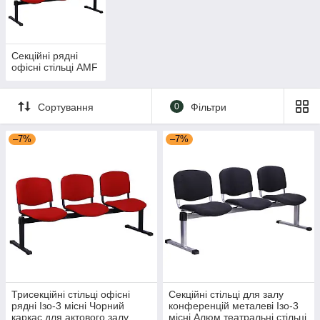
В інтернет-магазині Office Systems 24 ви знайдете широкий
вибір офісних стільців від провідних виробників. У нас
представлені стільці для керівників, співробітників, операторів
call-центрів, а також людей з обмеженими можливостями.
Секційні рядні
офісні стільці AMF
Сортування
0
Фільтри
–7%
–7%
Трисекційні стільці офісні
Секційні стільці для залу
рядні Ізо-3 місні Чорний
конференцій металеві Ізо-3
каркас для актового залу,
місні Алюм театральні стільці