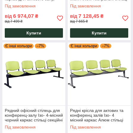
конференц-зал AMF
для відвідувачів AMF
Під замовлення
Під замовлення
6 974,07
7 128,45
від
₴
від
₴
від 7 499 ₴
від 7 665 ₴
Купити
Купити
Є інші кольори
–7%
Є інші кольори
–7%
Рядний офісний стілець для
Рядні крісла для актових та
конференц-залу Ізо- 4-місний
конференц залів Ізо- 4
чорний каркас стільці секційні
місний каркас Алюм стільці
для актового залу AMF
секційні для відвідувачів AMF
Під замовлення
Під замовлення