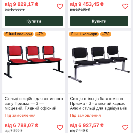
9 829,17
9 453,45
від
₴
від
₴
від 10 569 ₴
від 10 165 ₴
Купити
Купити
Є інші кольори
–7%
Є інші кольори
–7%
Стільці секційні для активного
Секція стільців багатомісна
залу Призма — 3 —
Призма - 3 - х місний каркас
місцевий, Рядний офісний
Алюм стільці для відвідувачів
стілець для конференц-залу
та конферен залів AMF
Під замовлення
Під замовлення
AMF
6 788,07
6 927,57
від
₴
від
₴
від 7 299 ₴
від 7 449 ₴