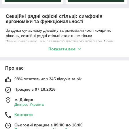
Секційні рядні офісні стільці: симфонія
ергономіки та функціональності
Завдяки сучасному дизайну та різноманітності колірних
рішень, секційні рядні стільці стають не тільки
функціональною, а й стильною частиною інтер'єру. Вони
можуть наголосити на корпоративному стилі компанії або
Показати все
додати нотку індивідуальності в офісний простір.
Крім того, такі стільці можуть легко адаптуватися до різних
офісних просторів. Вони можуть бути компактно розташовані
Про нас
в невеликих кімнатах для переговорів або організовані в довгі
ряди для великих конференц-залів. Гнучкість у розстановці
98% позитивних з 345 відгуків за рік
дозволяє оптимізувати використання площі та створити
комфортне робоче оточення.
Працює з 07.10.2016
Такі стільці відмінно поєднуються з іншими офісними
м. Дніпро
меблями, дозволяючи створити гармонійний образ та
Дніпро, Україна
забезпечуючи всім учасникам заходу комфортні умови для
роботи та спілкування.
Контакти
Секційні рядні офісні стільці
- це не просто меблі для
робочого простору, а справжні акценти, здатні перетворити
Сьогодні працює з 09:00 до 18:00