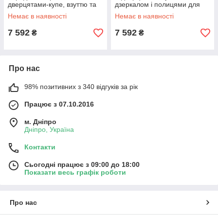
дверцятами-купе, взуттю та
дзеркалом і полицями для
гачками для одягу, колір дуб
маленького коридору, колір
Немає в наявності
Немає в наявності
сонома для дому Мікс Меблі
дуб сонома/Трюфель Мікс
Меблі
7 592
7 592
₴
₴
Про нас
98% позитивних з 340 відгуків за рік
Працює з 07.10.2016
м. Дніпро
Дніпро, Україна
Контакти
Сьогодні працює з 09:00 до 18:00
Показати весь графік роботи
Про нас