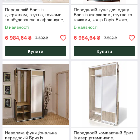
Передпокій Бриз із
Передпокій-купе для одягу
дзеркалом, взуттю, гачками
Бриз із дзеркалом, взуттю та
та вбудованою шафою-купе,
гачками, колір Горіх Екоко,
колір Урбан Лайт із білою
для маленької квартири або
В наявності
В наявності
крайкою Мікс Меблі
коридору Мікс Мебель
6 984,64
6 984,64
₴
₴
7 592 ₴
7 592 ₴
Купити
Купити
Невелика функціональна
Передпокій компактний Бриз
передпокій Бриз із
із дверцятами-купе,