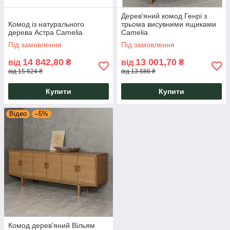
Дерев'яний комод Генрі з
Комод із натурального
трьома висувними ящиками
дерева Астра Camelia
Camelia
Під замовлення
Під замовлення
14 842,80
13 001,70
від
₴
від
₴
від 15 624 ₴
від 13 686 ₴
Купити
Купити
Відео
–5%
Комод дерев'яний Вільям