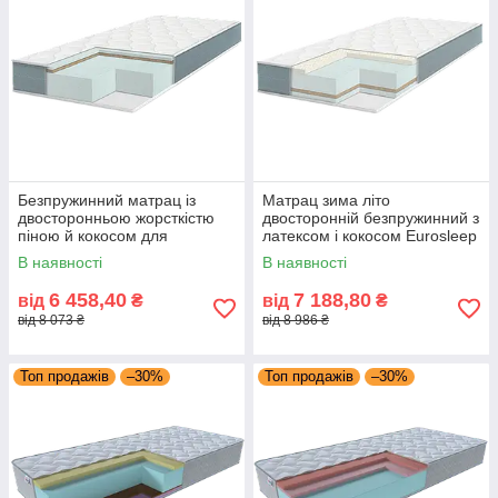
Безпружинний матрац із
Матрац зима літо
двосторонньою жорсткістю
двосторонній безпружинний з
піною й кокосом для
латексом і кокосом Eurosleep
щоденного сну Eurosleep
Pulson Elit Latex Cocos
В наявності
В наявності
Pulson Bio Cocos
6 458,40
7 188,80
від
₴
від
₴
від 8 073 ₴
від 8 986 ₴
Топ продажів
–30%
Топ продажів
–30%