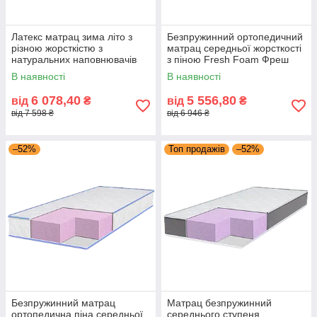
Латекс матрац зима літо з
Безпружинний ортопедичний
різною жорсткістю з
матрац середньої жорсткості
натуральних наповнювачів
з піною Fresh Foam Фреш
Fresh Latex безпружинний 18
Фоам 19 см для сну
В наявності
В наявності
Eurosleep
Eurosleep
6 078,40
5 556,80
від
₴
від
₴
від 7 598 ₴
від 6 946 ₴
–52%
Топ продажів
–52%
Безпружинний матрац
Матрац безпружинний
ортопедична піна середньої
середнього ступеня