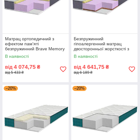
Матрац ортопедичний з
Безпружинний
ефектом пам'яті
гіпоалергенний матрац
безпружинний Brave Memory
двосторонньої жорсткості з
зима літо для дорослих
піною кокосом Brave Memory
В наявності
В наявності
підлітків Eurosleep
Cocos Eurosleep 14 см
4 074,75
4 641,75
від
₴
від
₴
від 5 433 ₴
від 6 189 ₴
–20%
–20%