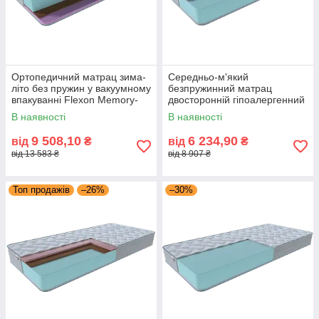
Ортопедичний матрац зима-
Середньо-м'який
літо без пружин у вакуумному
безпружинний матрац
впакуванні Flexon Memory-
двосторонній гіпоалергенний
Cocos About Flexi Eurosleep
висотою 23 см Flexon
В наявності
В наявності
h-23
Soft About Flexi Eurosleep
9 508,10
6 234,90
від
₴
від
₴
від 13 583 ₴
від 8 907 ₴
Топ продажів
–26%
–30%