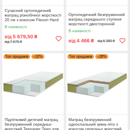
Сучасний ортопедичний
Ортопедичний безпружинний
матрац різнобічної жорсткості
матрац середнього ступеня
20 см з кокосом Flexon Hard
жорсткості двосторонній
Cocos About Flexi Eurosleep
В наявності
Flexon About Flexi 17 см
В наявності
Eurosleep
5 679,50
від
₴
4 466
від
₴
від 6 380 ₴
від 7 675 ₴
Топ продажів
–10%
Топ продажів
–28%
Підлітковий дитячий матрац
Матрац безпружинний
безпружинний середньо-
односпальний зима-літо з
жорсткий Teenager Teen для
кокосом середньо жорсткий