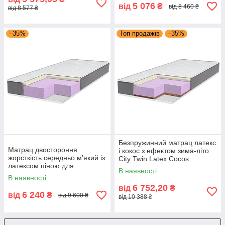
5 076
від
₴
від 8 460 ₴
від 8 577 ₴
–35%
Топ продажів
–35%
Безпружинний матрац латекс
Матрац двостороння
і кокос з ефектом зима-літо
жорсткість середньо м'який із
City Twin Latex Cocos
латексом піною для
середньо-жорсткий 18 см
В наявності
щоденного сну City Twin
Eurosleep
В наявності
Latex Eurosleep
6 752,20
від
₴
6 240
від
₴
від 9 600 ₴
від 10 388 ₴