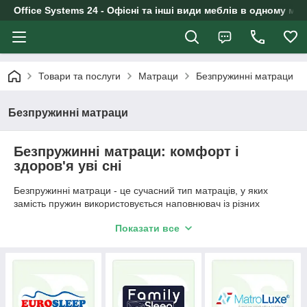
Office Systems 24 - Офісні та інші види меблів в одному маг
Товари та послуги
Матраци
Безпружинні матраци
Безпружинні матраци
Безпружинні матраци: комфорт і
здоров'я уві сні
Безпружинні матраци - це сучасний тип матраців, у яких
замість пружин використовується наповнювач із різних
матеріалів. Вироби користуються великою популярністю
Показати все
завдяки своїм перевагам. Покупці відзначають їх зручність,
комфорт і ефективну підтримку хребта.
Аксесуари для сну рівномірно розподіляють вагу і
навантаження по всій спальній поверхні. Це забезпечує
більш комфортний сон, ніж на пружинних матрацах, які
можуть викликати відчуття дискомфорту, особливо при