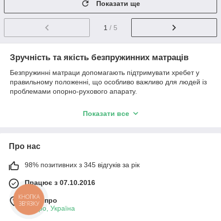
Показати ще
1
/ 5
Зручність та якість безпружинних матраців
Безпружинні матраци допомагають підтримувати хребет у
правильному положенні, що особливо важливо для людей із
проблемами опорно-рухового апарату.
Ортопедичні матраци з наповнювачами унікальних
Показати все
матеріалів стали гідною альтернативою пружинним
матрацам.
Ці наповнювачі мають достатню пружність і еластичність,
щоб забезпечити ефективну ортопедичну підтримку тіла
Про нас
людини. Вони також відрізняються високою зносостійкістю та
довговічністю.
98% позитивних з 345 відгуків за рік
Матраци мають ряд переваг перед пружинними,
Працює з 07.10.2016
у тому числі:
КНОПКА
м. Дніпро
Вищий рівень комфорту. Вироби забезпечують більш
ЗВ'ЯЗКУ
Дніпро, Україна
рівномірний розподіл ваги тіла, що дозволяє уникнути
дискомфорту та болю у спині.