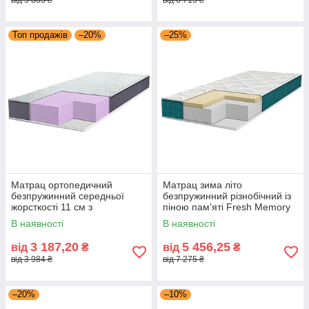
від 5 883 ₴
від 6 715 ₴
Топ продажів
–20%
–25%
Матрац ортопедичний
Матрац зима літо
безпружинний середньої
безпружинний різнобічний із
жорсткості 11 см з
піною пам'яті Fresh Memory
ортопедичною піною Brave
Фреш Меморі 19 см
В наявності
В наявності
Ultra Foam Eurosleep
Eurosleep для сну
3 187,20
5 456,25
від
₴
від
₴
від 3 984 ₴
від 7 275 ₴
–20%
–10%