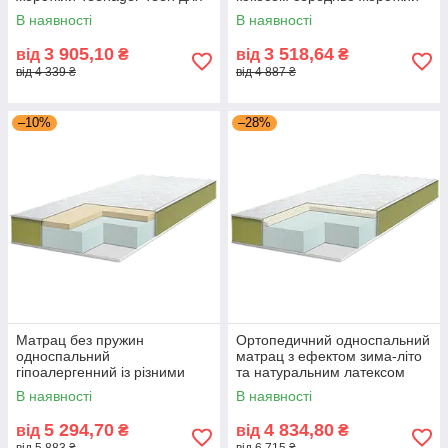
односпального ліжка 11 см
12 см Teenager Teen Cocos
В наявності
В наявності
Eurosleep
Eurosleep
3 905,10
3 518,64
від
₴
від
₴
від 4 339 ₴
від 4 887 ₴
–10%
–28%
Матрац без пружин
Ортопедичний односпальний
односпальний
матрац з ефектом зима-літо
гіпоалергенний із різними
та натуральним латексом
сторонами жорсткості
Teenager Teen Latex
В наявності
В наявності
Teenager Teen Memory
Eurosleep
Eurosleep
5 294,70
4 834,80
від
₴
від
₴