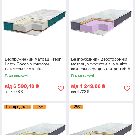
Безпружинний матрац Fresh
Безпружинний двосторонній
Latex Cocos з кокосом
матрац з ефектом зима-літо
латексом зима літо
кокосом середньо-жорсткий h
різнобічний м'який жорсткий
12 Brave Foam Cocos
В наявності
В наявності
Eurosleep
Eurosleep
6 590,40
4 249,80
від
₴
від
₴
від 8 238 ₴
від 4 722 ₴
Топ продажів
–25%
–25%