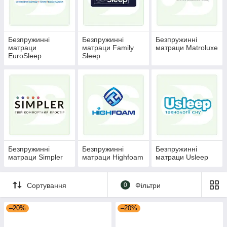
перевертанні.
В інтернет-магазині матраців представлений широкий вибір
моделей на будь-який смак і бюджет. У нас є безпружинні,
пружинні, дитячі, дорослі, стандартні та великогабаритні
Безпружинні
Безпружинні
Безпружинні
матраци. Матраци на диван доповнені знімними чохлами. Ми
матраци
матраци Family
матраци Matroluxe
EuroSleep
Sleep
пропонуємо вигідні ціни, зручну доставку та акції.
Безпружинні
Безпружинні
Безпружинні
матраци Simpler
матраци Highfoam
матраци Usleep
Сортування
0
Фільтри
–20%
–20%