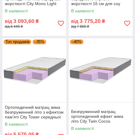
жорсткості City Mono Light
жорсткості 16 см для сну
для підлітків дорослих
дорослих підлітків City Mono
В наявності
В наявності
Eurosleep
Eurosleep
3 093,60
3 775,20
від
₴
від
₴
від 6 445 ₴
від 7 865 ₴
Топ продажів
–35%
–40%
Ортопедичний матрац зима
Безпружинний матрац
безпружинний літо з ефектом
ортопедичний ефект зима
пам'яті City Tower середньої
літо City Twin Cocos
жорсткості Eurosleep
В наявності
Eurosleep середнього
В наявності
ступеня жорсткості
5 575,05
від
₴