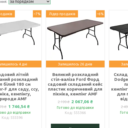
родажів
–7%
Лідер продажів
–6%
алишилось 4 дні
Залишилось 26 днів
Зал
адовий літній
Великий розкладний
Склада
аний розкладний
стіл-валіза Ford Форд
Dodge
іл білий 180 см
садовий складаний кейс
п
er-F для саду, ссу,
пластик коричневий для
кемпінг
ніка, кемпінгу,
пікніка, кемпінг AMF
для п
рироди AMF
ві
2 067,06 ₴
2 199 ₴
1 746,54 ₴
78 ₴
2 49
Готово до відправки
ово до відправки
Гото
555366
555596