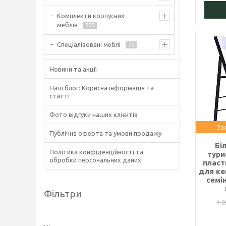
Комплекти корпусних
меблів
505
Спеціалізовані меблі
79
Новини та акції
Наш блог: Корисна інформація та
статті
Фото відгуки наших клієнтів
За
Публічна оферта та умови продажу
Бі
Політика конфіденційності та
тури
обробки персональних даних
пласт
для ке
семін
Фільтри
1 8