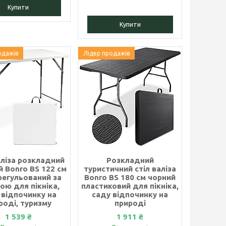
Купити
Купити
одажів
Лідер продажів
аліза розкладний
Розкладний
 Bonro BS 122 см
туристичний стіл валіза
регульований за
Bonro BS 180 см чорний
ою для пікніка,
пластиковий для пікніка,
 відпочинку на
саду відпочинку на
роді, туризму
природі
1 539 ₴
1 911 ₴