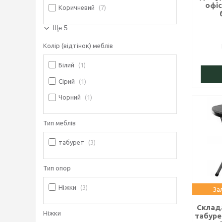
офіс
Коричневий
7
Ще 5
Колір (відтінок) меблів
Білий
1
Сірий
1
Чорний
1
Тип меблів
табурет
3
Тип опор
Ніжки
3
За
Склад
Ніжки
табуре