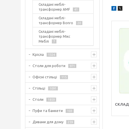
Складані меблі-
трансформер AMF
41
Складані меблі-
трансформер Bonro
20
Складані меблі-
трансформер Мікс
Меблі
7
Крісла
1324
Столи для роботи
971
Офісні стільці
115
Стільці
1091
Столи
1859
СКЛАД
Пуфи та банкети
103
Дивани для дому
259