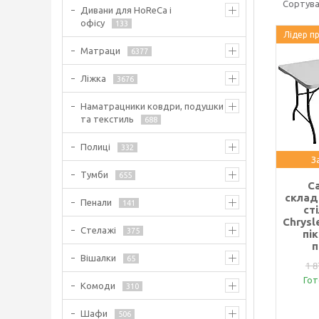
Дивани для HoReCa і
офісу
133
Лідер п
Матраци
6377
Ліжка
3676
Наматрацники ковдри, подушки
та текстиль
688
Полиці
332
З
Тумби
655
С
склад
Пенали
141
ст
Chrysl
Стелажі
375
пік
п
Вішалки
65
1 8
Гот
Комоди
310
Шафи
506