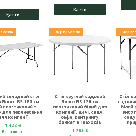
Купити
Купити
родажів
Лідер продажів
Лідер пр
ий складний стіл-
Стіл круглий садовий
Стіл-в
а Bonro BS 180 см
Bonro BS 120 см
садовий
й пластиковий з
пластиковий білий для
білий 
 для перенесення
компанії, дачі, саду,
висот
для компанії
кафе, кейтрингу,
саду
банкетів і заходів
при
1 428 ₴
1 755 ₴
В наявності