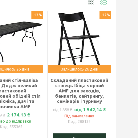
–13%
–17%
ишилось 26 днів
Залишилось 26 днів
ний стіл-валіза
Складаний пластиковий
 Додж великий
стілець Ібіца чорний
ластиковий
AMF для заходів,
овий обідній стіл
банкетів, кейтрингу,
ікніка, дачі та
семінарів і туризму
дпочинки AMF
від 1 542,14 ₴
від 1 858 ₴
2 174,13 ₴
9 ₴
Під замовлення
во до відправки
288132
555365