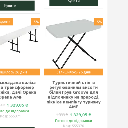
Купити
Купити
одажів
–5%
–5%
ишилось 26 днів
Залишилось 26 днів
складана валіза
Туристичний стіл із
а трансформер
регулюванням висоти
кніка, дачі Орека
білий Грув Groove для
Орека AMF
відпочинку на природі,
пікніка кемпінгу туризму
1 329,05 ₴
9 ₴
AMF
во до відправки
1 329,05 ₴
1 399 ₴
555371
Готово до відправки
555370