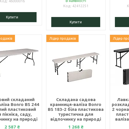
В наявності
46000016
42412251
Купити
Купити
родажів
Лідер продажів
Лідер пр
овий складаний
Складана садова
Лавк
аліза Bonro BS 244
крамниця-валіза Bonro
розклад
ілий пластиковий
BS 183-2 біла пластикова
2 чорна
 пікніка, саду,
туристична для
пласт
чинку на природі
відпочинку на природі
валіза
2 587 ₴
1 268 ₴