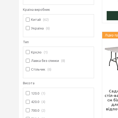
Країна виробник
Китай
62
Україна
6
Лідер п
Тип
Крісло
1
Лавка без спинки
8
Стільчик
6
Висота
Сад
120.0
1
стіл-в
см б
420.0
4
для
відпо
700.0
2