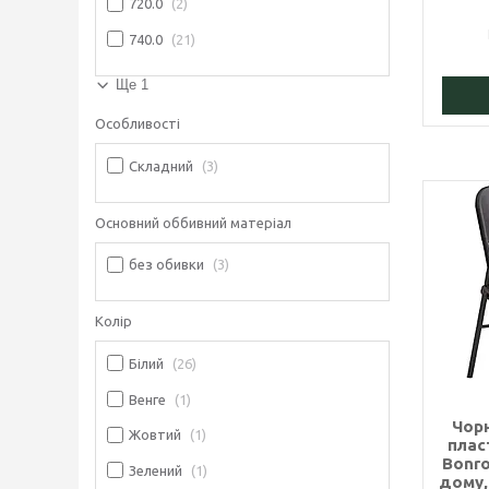
720.0
2
740.0
21
Ще 1
Особливості
Складний
3
Основний оббивний матеріал
без обивки
3
Колір
Білий
26
Венге
1
Чор
Жовтий
1
плас
Bonro
Зелений
1
дому,