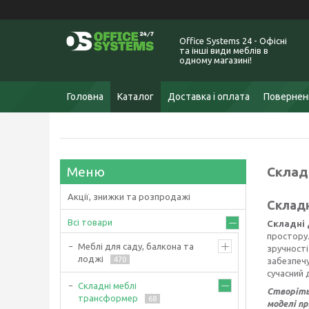
Office Systems 24 - Офісні
та інші види меблів в
одному магазині!
Головна
Каталог
Доставка і оплата
Поверненн
Склад
Акції, знижки та розпродажі
Складн
Всі товари
Складні 
простору.
Меблі для саду, балкона та
зручності
лоджі
470
забезпечу
сучасний 
Складні меблі
Створіть
трансформер
68
моделі пр