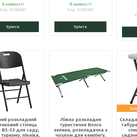
В наявності
В наявності
42400481
42400482
Купити
Купити
Зал
ний розкладний
Ліжко розкладне
Склада
тиковий стілець
туристичне Bonro
табуре
 BS-53 для саду,
зелене, розкладачка з
спи
 туризму, пікніка,
чохлом для кемпінгу,
сидін