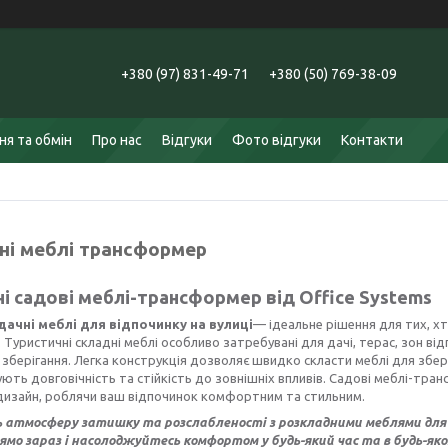
+380 (97) 831-49-71
+380 (50) 769-38-09
я та обмін
Про нас
Відгуки
Фото відгуки
Контакти
ні меблі трансформер
і садові меблі-трансформер від Office Systems
дачні меблі для відпочинку
на вулиці
— ідеальне рішення для тих, хто
 Туристичні складні меблі особливо затребувані для дачі, терас, зон відп
 зберігання. Легка конструкція дозволяє швидко скласти меблі для збері
ють довговічність та стійкість до зовнішніх впливів. Садові меблі-тран
дизайн, роблячи ваш відпочинок комфортним та стильним.
 атмосферу затишку та розслабленості з розкладними меблями для вул
ямо зараз і насолоджуйтесь комфортом у будь-який час та в будь-яком