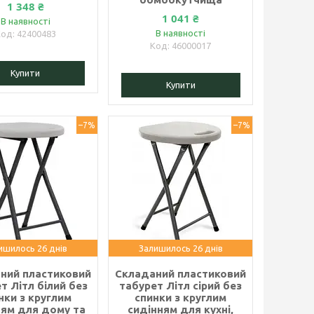
1 348 ₴
1 041 ₴
В наявності
В наявності
42400483
46000017
Купити
Купити
–7%
–7%
ишилось 26 днів
Залишилось 26 днів
ний пластиковий
Складаний пластиковий
т Літл білий без
табурет Літл сірий без
нки з круглим
спинки з круглим
ням для дому та
сидінням для кухні,