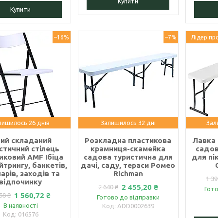
Купити
Купити
–16%
–7%
Лідер пр
лишилось 26 днів
Залишилось 32 дні
Зал
лий складаний
Розкладна пластикова
Лавка 
стичний стілець
крамниця-скамейка
садов
иковий AMF Ібіца
садова туристична для
для пі
йтрингу, банкетів,
дачі, саду, тераси Ромео
арів, заходів та
Richman
1 39
відпочинку
2 455,20 ₴
2 640 ₴
Гото
1 560,72 ₴
58 ₴
Готово до відправки
В наявності
ADD0002639
016576