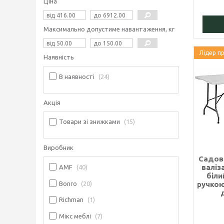
Ціна
Максимально допустиме навантаження, кг
Лідер п
Наявність
В наявності
24
Акція
Товари зі знижками
15
Виробник
Садов
валіз
AMF
40
біли
Bonro
20
ручкою
Richman
1
Мікс меблі
7