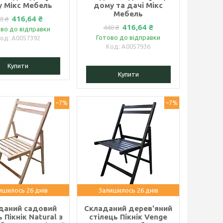
у Мікс Мебель
дому та дачі Мікс
Мебель
416,64 ₴
8 ₴
416,64 ₴
448 ₴
во до відправки
Готово до відправки
А0057392
А0057936
Купити
Купити
–7%
–7%
ишилось 26 днів
Залишилось 26 днів
даний садовий
Складаний дерев'яний
 Пікнік Natural з
стілець Пікнік Venge