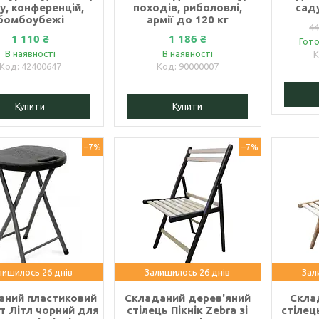
у, конференцій,
походів, риболовлі,
сад
бомбоубежі
армії до 120 кг
44
1 110 ₴
1 186 ₴
Гото
В наявності
В наявності
42400647
90000007
Купити
Купити
–7%
–7%
лишилось 26 днів
Залишилось 26 днів
Зал
аний пластиковий
Складаний дерев'яний
Скла
т Літл чорний для
стілець Пікнік Zebra зі
стілець