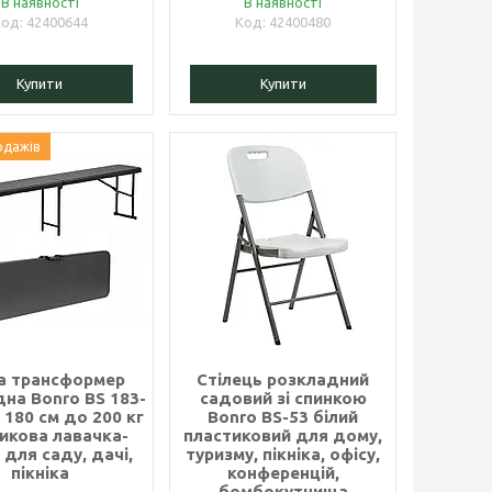
В наявності
В наявності
42400644
42400480
Купити
Купити
одажів
а трансформер
Стілець розкладний
на Bonro BS 183-
садовий зі спинкою
 180 см до 200 кг
Bonro BS-53 білий
икова лавачка-
пластиковий для дому,
 для саду, дачі,
туризму, пікніка, офісу,
пікніка
конференцій,
бомбокутчища