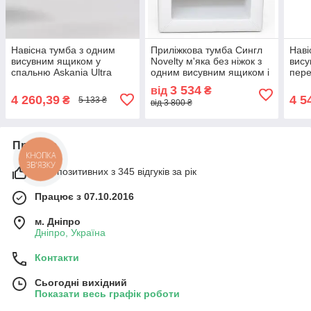
Навісна тумба з одним
Приліжкова тумба Сингл
Наві
висувним ящиком у
Novelty м'яка без ніжок з
вису
спальню Askania Ultra
одним висувним ящиком і
пере
Асканія Ультра ширина
полицею в спальню
Аска
3 534
від
₴
502 мм ДСП 18 мм на
мм Д
4 260,39
4 5
₴
5 133 ₴
від 3 800 ₴
вибір Luxe Studio
Luxe
Про нас
КНОПКА
ЗВ'ЯЗКУ
98% позитивних з 345 відгуків за рік
Працює з 07.10.2016
м. Дніпро
Дніпро, Україна
Контакти
Сьогодні вихідний
Показати весь графік роботи