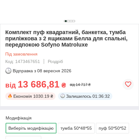
Комплект пуф квадратний, банкетка, тумба
приліжкова з 2 ящиками Белла для спальні,
передпокою Sofyno Matroluxe
Під замовлення
Код: 1473467651
Роздріб
Відправка з
08 вересня 2026
13 686,81
від
₴
від 14 717 ₴
Економія
1030.19 ₴
Залишилось
01:36:31
Модифікація
Виберіть модифікацію
тумба 50*48*55
пуф 50*50*52