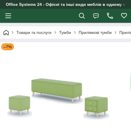
Office Systems 24 - Офісні та інші види меблів в одному маг
Товари та послуги
Тумби
Приліжкові тумби
Прилі
–7%