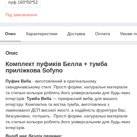
пуф 160*50*52
Під замовлення
Опис
Характеристики
Доставка
Оплата
Умови п
Опис
Комплект пуфиків Белла + тумба
приліжкова Sofyno
Пуфик Bella
-
виготовлений в оригінальному
скандинавському стилі. Прості форми, натуральні матеріали
та стильні кольори роблять його універсальним для будь-яких
інтер'єрів.
Тумба Bella
— прекрасний вибір для вашого
інтер'єру. Компактна та містка тумба, виготовлена з
ламінованої ДСП високої якості, а надійність фурнітури Вас,
безсумнівно, потішить. Прості форми, натуральні матеріали
та стильні кольори роблять його універсальним для будь-яких
інтер'єрів.
Виріб має безліч переваг: