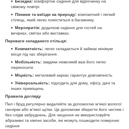
Безедка:
комфортне сидіння для відпочинку на
свіжому повітрі.
Пікники та виїзди на природу:
компактний і легкий
стілець, який легко поміститься в багажнику.
Меропритія:
додаткові сидіння для гостей на
вечірках, святах або виставках.
Переваги складаного стільця:
Компактність:
легко складається й займає мінімум
місця під час зберігання.
Мобільність:
завдяки невеликій вазі його легко
переносити.
Міцність:
металевий каркас гарантує довговічність.
Універсальність:
підходить для дому, офісу, дачі та
інших приміщень.
Правила догляду
Пил і бруд регулярно видаляйте за допомогою м'якої вологої
ганчірки або м'якої щітки. Це допоможе зберегти його чистим і
без слідів забруднень. Для чищення не використовуйте
абразивні та хімічні засоби, які можуть пошкодити поверхню
сидіння