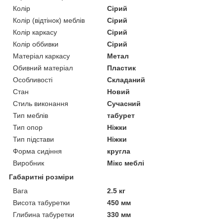
Колір
Сірий
Колір (відтінок) меблів
Сірий
Колір каркасу
Сірий
Колір оббивки
Сірий
Матеріал каркасу
Метал
Обивний матеріал
Пластик
Особливості
Складаний
Стан
Новий
Стиль виконання
Сучасний
Тип меблів
табурет
Тип опор
Ніжки
Тип підстави
Ніжки
Форма сидіння
кругла
Виробник
Мікс меблі
Габаритні розміри
Вага
2.5 кг
Висота табуретки
450 мм
Глибина табуретки
330 мм