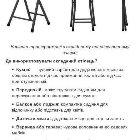
Варіант трансформації в складеному та розкладеному
вигляді
Де використовувати складаний стілець?
Кухня:
— чудовий варіант для додаткового місця за
обіднім столом під час приймання гостей або під час
приготування їжі.
Передпокій:
може слугувати сидінням для
перевзування або підставкою для сумок.
Балкон або лоджія:
компактне сидіння для
відпочинку або підставка для квітів.
Дитяча кімната:
додаткове місце для ігор чи занять.
Веранда або тераса:
чудове доповнення до садових
меблів.