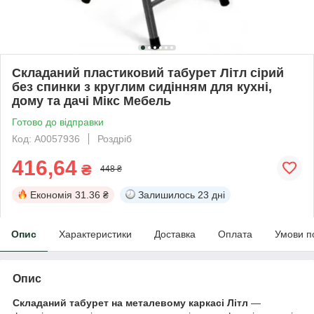
Складаний пластиковий табурет Літл сірий
без спинки з круглим сидінням для кухні,
дому та дачі Мікс Мебель
Готово до відправки
Код: А0057936
Роздріб
416,64
₴
448 ₴
Економія
31.36 ₴
Залишилось
23 дні
Опис
Характеристики
Доставка
Оплата
Умови п
Опис
Складаний табурет на металевому каркасі Літл
—