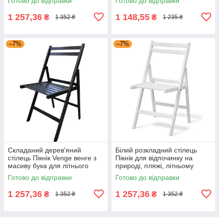
Готово до відправки
Готово до відправки
туристичний стілець Мікс
Мебель
Мебель
1 257,36
1 148,55
₴
₴
1 352 ₴
1 235 ₴
–7%
–7%
Складаний дерев'яний
Білий розкладний стілець
стілець Пікнік Venge венге з
Пікнік для відпочинку на
масиву бука для літнього
природі, пляжі, літньому
майданчика, тераси та кафе
кафе, саду, дачі,цернмоній
Готово до відправки
Готово до відправки
Мікс Мебель
Мікс Меблі
1 257,36
1 257,36
₴
₴
1 352 ₴
1 352 ₴