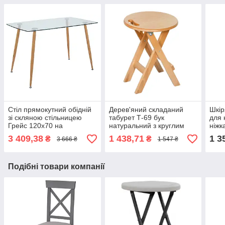
Стіл прямокутний обідній
Дерев'яний складаний
Шкір
зі скляною стільницею
табурет Т-69 бук
для 
Грейс 120х70 на
натуральний з круглим
ніжк
металевих ніжках Мікс
твердим сидінням для
віта
3 409,38
1 438,71
1 3
₴
₴
3 666 ₴
1 547 ₴
Меблі
дому, кухні та саду Мікс
Мебл
Меблі
Подібні товари компанії