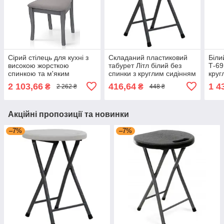
Сірий стілець для кухні з
Складаний пластиковий
Біли
високою жорсткою
табурет Літл білий без
Т-69
спинкою та м'яким
спинки з круглим сидінням
круг
сидінням Сканді обідній
для дому та саду Мікс
кухн
2 103,66
416,64
1 4
₴
₴
2 262 ₴
448 ₴
дерев'яний Мікс Меблі
Мебель
Мебл
Акційні пропозиції та новинки
–7%
–7%