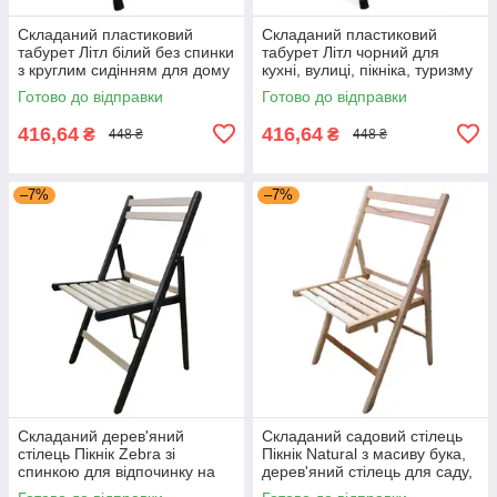
Складаний пластиковий
Складаний пластиковий
табурет Літл білий без спинки
табурет Літл чорний для
з круглим сидінням для дому
кухні, вулиці, пікніка, туризму
та саду Мікс Мебель
та риболовлі Мікс Мебель
Готово до відправки
Готово до відправки
416,64
416,64
₴
₴
448 ₴
448 ₴
–7%
–7%
Складаний дерев'яний
Складаний садовий стілець
стілець Пікнік Zebra зі
Пікнік Natural з масиву бука,
спинкою для відпочинку на
дерев'яний стілець для саду,
природі, портативний
дачі та літнього кафе Мікс