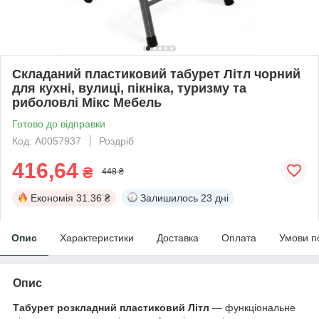
Складаний пластиковий табурет Літл чорний
для кухні, вулиці, пікніка, туризму та
риболовлі Мікс Мебель
Готово до відправки
Код: А0057937
Роздріб
416,64
₴
448 ₴
Економія
31.36 ₴
Залишилось
23 дні
Опис
Характеристики
Доставка
Оплата
Умови п
Опис
Табурет розкладний пластиковий Літл
— функціональне