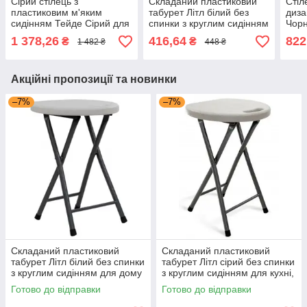
Сірий стілець з
Складаний пластиковий
Стіл
пластиковим м'яким
табурет Літл білий без
диза
сидінням Тейде Сірий для
спинки з круглим сидінням
Чорн
їдальні, кухні, кафе на
для дому та саду Мікс
дере
1 378,26
416,64
822
₴
₴
1 482 ₴
448 ₴
вулицю Eames Мікс Меблі
Мебель
кухн
Мебл
Акційні пропозиції та новинки
–7%
–7%
Складаний пластиковий
Складаний пластиковий
табурет Літл білий без спинки
табурет Літл сірий без спинки
з круглим сидінням для дому
з круглим сидінням для кухні,
та саду Мікс Мебель
дому та дачі Мікс Мебель
Готово до відправки
Готово до відправки