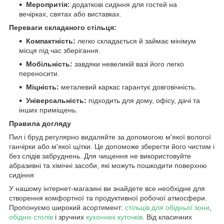
Меропритія:
додаткові сидіння для гостей на
вечірках, святах або виставках.
Переваги складаного стільця:
Компактність:
легко складається й займає мінімум
місця під час зберігання.
Мобільність:
завдяки невеликій вазі його легко
переносити.
Міцність:
металевий каркас гарантує довговічність.
Універсальність:
підходить для дому, офісу, дачі та
інших приміщень.
Правила догляду
Пил і бруд регулярно видаляйте за допомогою м'якої вологої
ганчірки або м'якої щітки. Це допоможе зберегти його чистим і
без слідів забруднень. Для чищення не використовуйте
абразивні та хімічні засоби, які можуть пошкодити поверхню
сидіння
У нашому інтернет-магазині ви знайдете все необхідне для
створення комфортної та продуктивної робочої атмосфери.
Пропонуємо широкий асортимент:
стільців для обідньої зони
,
обідніх столів
і зручних
кухонних куточків
. Від класичних