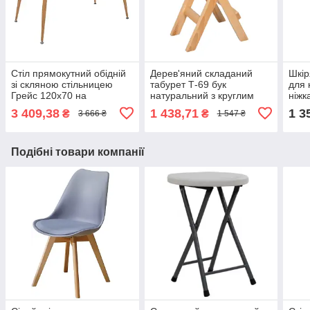
Стіл прямокутний обідній
Дерев'яний складаний
Шкір
зі скляною стільницею
табурет Т-69 бук
для 
Грейс 120х70 на
натуральний з круглим
ніжк
металевих ніжках Мікс
твердим сидінням для
віта
3 409,38
1 438,71
1 3
₴
₴
3 666 ₴
1 547 ₴
Меблі
дому, кухні та саду Мікс
Мебл
Меблі
Подібні товари компанії