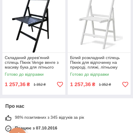
Складаний дерев'яний
Білий розкладний стілець
стілець Пікнік Venge венге з
Пікнік для відпочинку на
масиву бука для літнього
природі, пляжі, літньому
майданчика, тераси та кафе
кафе, саду, дачі,цернмоній
Готово до відправки
Готово до відправки
Мікс Мебель
Мікс Меблі
1 257,36
1 257,36
₴
₴
1 352 ₴
1 352 ₴
Про нас
98% позитивних з 345 відгуків за рік
Працює з 07.10.2016