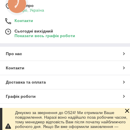
КНОПКА
м. Дніпро
ЗВ'ЯЗКУ
Дніпро, Україна
Контакти
Сьогодні вихідний
Показати весь графік роботи
Про нас
Контакти
Доставка та оплата
Графік роботи
Повна версія сайту
Дякуємо за звернення до OS24! Ми отримали Ваше
повідомлення. Наразі воно надійшло поза робочим часом,
тому менеджер відповість Вам після початку найближчого
Сайт створено на маркетплейсі
Prom.ua
робочого дня. Якщо Ви вже оформили замовлення —