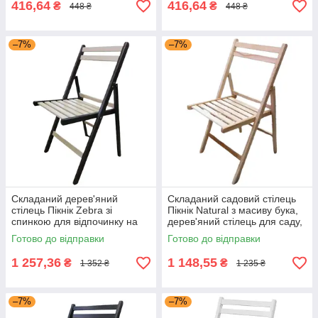
416,64
416,64
₴
₴
448 ₴
448 ₴
–7%
–7%
Складаний дерев'яний
Складаний садовий стілець
стілець Пікнік Zebra зі
Пікнік Natural з масиву бука,
спинкою для відпочинку на
дерев'яний стілець для саду,
природі, портативний
дачі та літнього кафе Мікс
Готово до відправки
Готово до відправки
туристичний стілець Мікс
Мебель
Мебель
1 257,36
1 148,55
₴
₴
1 352 ₴
1 235 ₴
–7%
–7%