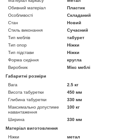
Матеріал каркасу
Метал
Обивний матеріал
Пластик
Особливості
Складаний
Стан
Новий
Стиль виконання
Сучасний
Тип меблів
табурет
Тип опор
Ніжки
Тип підстави
Ніжки
Форма сидіння
кругла
Виробник
Мікс меблі
Габаритні розміри
Вага
2.5 кг
Висота табуретки
450 мм
Глибина табуретки
330 мм
Максимально допустиме
100 кг
навантаження
Ширина
330 мм
Матеріал виготовлення
Ніжки
метал