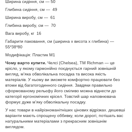
Ширина сидіння, см — 50
Глибина сидіння, см — 49
Ширина виробу, см — 61
Глибина виробу, см — 70
Вага виробу, кг 16
Габарити паковання, см (ширина х висота х глибина) —
55*38*80
Модифікація: Пластик М1
Чому варто купити.
Челсі (Chelsea), ТМ Richman — це
крісло, у якому гармонійно поєднується гарний зовнішній
вигляд, м'яка обволікальна посадка та висока якість
матеріалів. У ньому ви зможете комфортно працювати без
втоми від багатогодинного сидіння. Завдяки правильно
сформованому рельєфу його сміливо можна віднести до
категорії ергономічних крісел. Товстий шар наповнювача
формує дуже м'яку обволікальну посадку.
У нас товари в найрізноманітніших цінових відрізках. дешевші
варіанти мають спрощену оббивку, коли дорогі, потішать вас
натуральними матеріалами з прекрасним зовнішнім
виглядом.