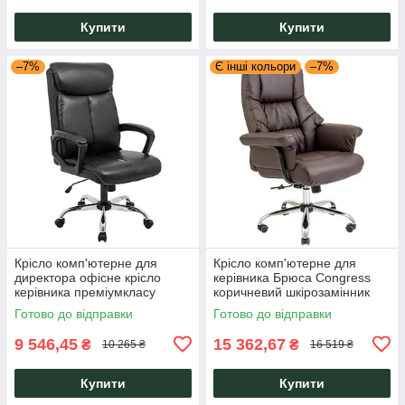
Купити
Купити
–7%
Є інші кольори
–7%
Крісло комп'ютерне для
Крісло комп'ютерне для
директора офісне крісло
керівника Брюса Congress
керівника преміумкласу
коричневий шкірозамінник
Бронкс Bronx Richman
хром ТМ Richman
Готово до відправки
Готово до відправки
9 546,45
15 362,67
₴
₴
10 265 ₴
16 519 ₴
Купити
Купити