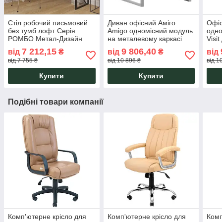
Стіл робочий письмовий
Диван офісний Аміго
Офі
без тумб лофт Серія
Amigo одномісний модуль
одно
РОМБО Метал-Дизайн
на металевому каркасі
Visi
68х70х76H Richman
очік
7 212,15
9 806,40
від
₴
від
₴
від
від 7 755 ₴
від 10 896 ₴
від 1
Купити
Купити
Подібні товари компанії
Комп'ютерне крісло для
Комп'ютерне крісло для
Комп