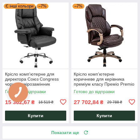
Є інші кольори
–7%
–7%
Крісло комп'ютерне для
Крісло комп'ютерне
директора Союз Congress
коричневе для керівника
чорний шкірозамінник
преміум класу Преміо Premio
Richman
оббивка шкіра спліт Richman
Готово до відправки
Готово до відправки
15 362,67
27 702,84
₴
₴
16 519 ₴
29 788 ₴
Купити
Купити
Показати ще