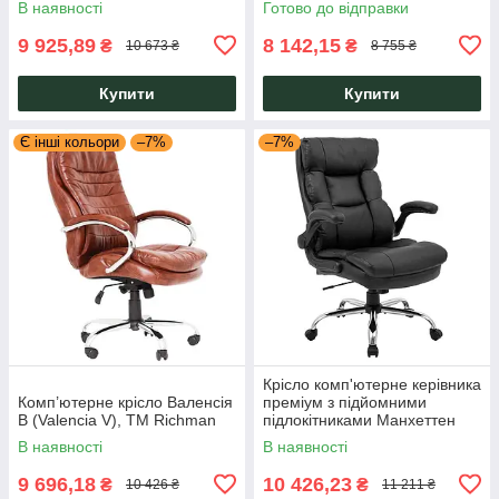
В наявності
Готово до відправки
9 925,89
8 142,15
₴
₴
10 673 ₴
8 755 ₴
Купити
Купити
Є інші кольори
–7%
–7%
Крісло комп'ютерне керівника
Комп’ютерне крісло Валенсія
преміум з підйомними
В (Valencia V), ТМ Richman
підлокітниками Манхеттен
Manhattan шкірозамінником
В наявності
В наявності
чорний Richman
9 696,18
10 426,23
₴
₴
10 426 ₴
11 211 ₴