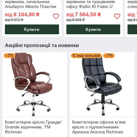
керівника, начальника
керівника та працівників
кері
Альберто Alberto Пластик
офісу Фабіо Ю Fabio U
спин
М1 Richman
Хром М1 П3 Richman
Вірд
8 164,80
7 564,50
від
₴
від
₴
від
Річ 
від 9 072 ₴
від 8 405 ₴
від 8
Купити
Купити
Акційні пропозиції та новинки
–7%
Є інші кольори
–7%
Комп'ютерне крісло Гранде/
Комп'ютерне офісне м'яке
Grande коричневе, ТМ
крісло з підлокітниками
Richman
Аризона Arizona Richman