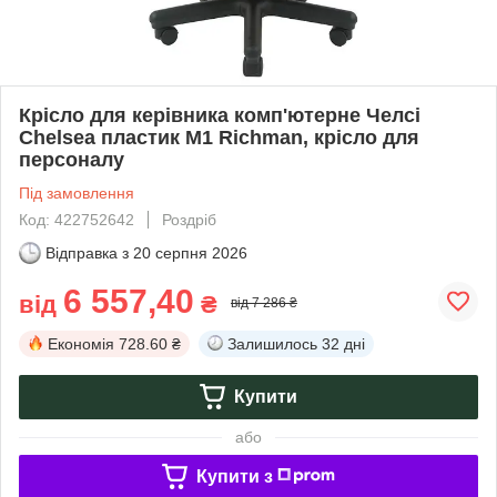
Крісло для керівника комп'ютерне Челсі
Chelsea пластик М1 Richman, крісло для
персоналу
Під замовлення
Код: 422752642
Роздріб
Відправка з
20 серпня 2026
6 557,40
від
₴
від 7 286 ₴
Економія
728.60 ₴
Залишилось
32 дні
Купити
або
Купити з