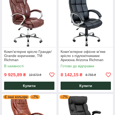
Комп'ютерне крісло Гранде/
Комп'ютерне офісне м'яке
Grande коричневе, ТМ
крісло з підлокітниками
Richman
Аризона Arizona Richman
В наявності
Готово до відправки
9 925,89
8 142,15
₴
₴
10 673 ₴
8 755 ₴
Купити
Купити
Є інші кольори
–7%
–7%