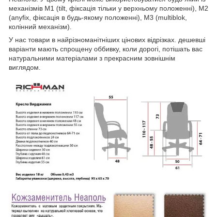
механізмів М1 (tilt, фіксація тільки у верхньому положенні), М2
(anyfix, фіксація в будь-якому положенні), М3 (multiblok,
колінний механізм).
У нас товари в найрізноманітніших цінових відрізках. дешевші
варіанти мають спрощену оббивку, коли дорогі, потішать вас
натуральними матеріалами з прекрасним зовнішнім
виглядом.