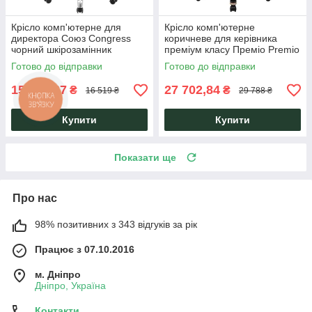
Крісло комп'ютерне для
Крісло комп'ютерне
директора Союз Congress
коричневе для керівника
чорний шкірозамінник
преміум класу Преміо Premio
Richman
оббивка шкіра спліт Richman
Готово до відправки
Готово до відправки
15 362,67
27 702,84
₴
₴
16 519 ₴
29 788 ₴
Купити
Купити
Показати ще
Про нас
98% позитивних з 343 відгуків за рік
Працює з 07.10.2016
м. Дніпро
Дніпро, Україна
Контакти