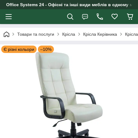
Office Systems 24 - Офісні та інші види меблів в одному маг
Товари та послуги
Крісла
Крісла Керівника
Крісл
Є різні кольори
–10%