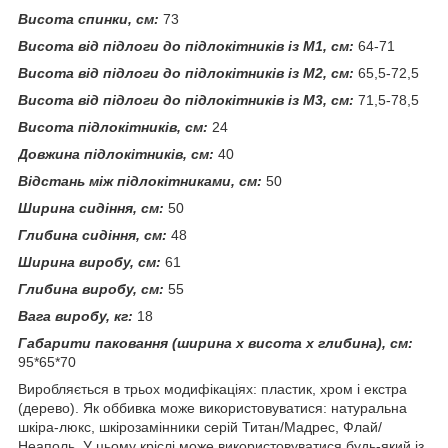
Висота спинки, см:
73
Висота від підлоги до підлокітників із М1, см:
64-71
Висота від підлоги до підлокітників із М2, см:
65,5-72,5
Висота від підлоги до підлокітників із М3, см:
71,5-78,5
Висота підлокітників, см:
24
Довжина підлокітників, см:
40
Відстань між підлокітниками, см:
50
Ширина сидіння, см:
50
Глибина сидіння, см:
48
Ширина виробу, см:
61
Глибина виробу, см:
55
Вага виробу, кг:
18
Габарити паковання (ширина х висота х глибина), см:
95*65*70
Виробляється в трьох модифікаціях: пластик, хром і екстра
(дерево). Як оббивка може використовуватися: натуральна
шкіра-люкс, шкірозамінники серій Титан/Мадрес, Флай/
Неаполь. У цьому кріслі може використовуватися будь-який із