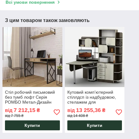
Всі умови повернення
З цим товаром також замовляють
Стіл робочий письмовий
Кутовий комп'ютерний
без тумб лофт Серія
стіллдсп із надбудовою,
РОМБО Метал-Дизайн
стелажем для
домашнього кабінету,
7 212,15
13 255,36
від
₴
від
₴
офісу Тіса-8 Тіса Меблі
від 7 755 ₴
від 14 408 ₴
Купити
Купити