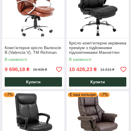
Крісло комп'ютерне керівника
Комп’ютерне крісло Валенсія
преміум з підйомними
В (Valencia V), ТМ Richman
підлокітниками Манхеттен
Manhattan шкірозамінником
В наявності
В наявності
чорний Richman
9 696,18
10 426,23
₴
₴
10 426 ₴
11 211 ₴
Купити
Купити
–7%
Є інші кольори
–7%