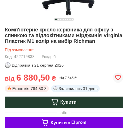
Комп'ютерне крісло керівника для офісу з
спинкою та підлокітниками Вірджинія Virginia
Пластик М1 колір на вибір Richman
Під замовлення
Код: 422719838
Роздріб
Відправка з
21 серпня 2026
6 880,50
від
₴
від 7 645 ₴
Економія
764.50 ₴
Залишилось
31 день
Купити
або
Купити з