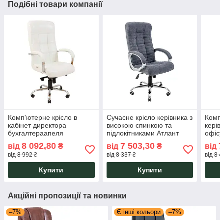
Подібні товари компанії
Комп'ютерне крісло в
Сучасне крісло керівника з
Комп
кабінет директора
високою спинкою та
кері
бухгалтераапеля
підлокітниками Атлант
офіс
Вірджинія Virginia Хром
Atlant Хром М1 Richman
Хро
8 092,80
7 503,30
від
₴
від
₴
від
М1 Richman
від 8 992 ₴
від 8 337 ₴
від 8
Купити
Купити
Акційні пропозиції та новинки
–7%
Є інші кольори
–7%