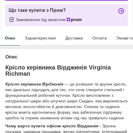
Що таке купити з Пром?
Замовлення під захистом
Опис
Характеристики
Доставка
Оплата
Умови п
Опис
Крісло керівника Вірджинія Virginia
Richman
Крісло керівника
Вірджинія
— це розкішне та зручне крісло,
яке ідеально підходить для тих, хто хоче створити стильний і
функціональний робочий куточок. Крісло виготовлене з
натуральної шкіри або штучної шкіри Скаден, яка вирізняється
високою зносостійкістю й довговічністю. Спинка та сидіння
крісла мають ергономічну форму, яка забезпечує підтримку
хребта та сприяє зниженню втоми під час тривалого сидіння.
Чому варто купити офісне крісло Вірджинія -
Зручна
посадка, шикарна прошивка, зручні підлокітники, інтегрований