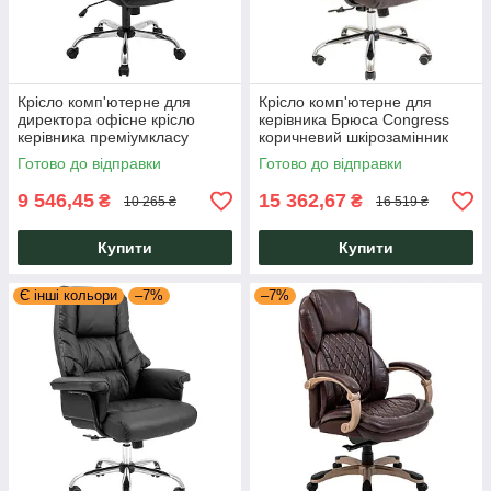
Крісло комп'ютерне для
Крісло комп'ютерне для
директора офісне крісло
керівника Брюса Congress
керівника преміумкласу
коричневий шкірозамінник
Бронкс Bronx Richman
хром ТМ Richman
Готово до відправки
Готово до відправки
9 546,45
15 362,67
₴
₴
10 265 ₴
16 519 ₴
Купити
Купити
Є інші кольори
–7%
–7%