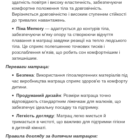
здатність повітря і високу еластичність, забезпечуючи
комфортне положення тіла та довговічність.
Вирізняється довговічністю і високим ступенем стійкості
до тривалих навантажень.
Піна Memory
— адаптується до контурів тіла,
забезпечуючи м'яку опору та створюючи відчуття
плавання в матраці завдяки реакції на тепло людського
тіла. Це сприяє полегшенню точкових тисків і
розслаблення м'язів, що робить сон комфортнішим і
затишнішим.
Переваги матраца:
Безпека
: Використання гіпоалергенних матеріалів під
час виробництва матраца сприяє здоров'ю та комфорту
дитини.
Продуманий дизайн
: Розміри матраца точно
відповідають стандартним ліжечкам для малюків, що
забезпечує ідеальну посадку та підтримку.
Легкість догляду
: Матрац легко миється й
тримається в чистоті, що важливо для підтримки гігієни
в дитячій кімнаті.
Правила догляду за дитячим матрацом: