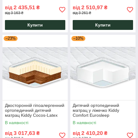
2 435,51
2 510,97
від
₴
від
₴
від 3 163 ₴
від 3 261 ₴
Купити
Купити
–23%
–10%
Двосторонній гіпоалергенний
Дитячий ортопедичний
ортопедичний дитячий
матрац у ліжечко Kiddy
матрац Kiddy Cocos-Latex
Comfort Eurosleep
3+3 Eurosleep у ліжечко
гіпоалергенний із піни
В наявності
В наявності
малюкові
середньої жорсткості
3 017,63
2 410,20
від
₴
від
₴