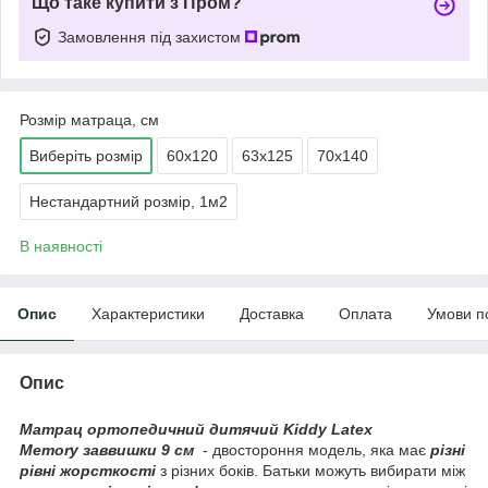
Що таке купити з Пром?
Замовлення під захистом
Розмір матраца, см
Виберіть розмір
60х120
63х125
70х140
Нестандартний розмір, 1м2
В наявності
Опис
Характеристики
Доставка
Оплата
Умови п
Опис
Матрац ортопедичний дитячий
Kiddy Latex
Memory заввишки 9 см
- двостороння модель, яка має
різні
рівні жорсткості
з різних боків. Батьки можуть вибирати між