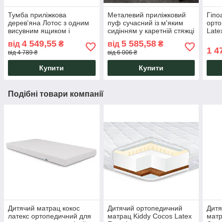
Тумба приліжкова
Металевий приліжковий
Гіпо
дерев'яна Лотос з одним
пуф сучасний із м'яким
орто
висувним ящиком і
сидінням у каретній стяжці
Late
фасадами без ручок
Кадіс Тенеро
для 
4 549,55
5 585,58
від
₴
від
₴
Camelia
підл
1 4
від 4 789 ₴
від 6 006 ₴
Euro
Купити
Купити
Подібні товари компанії
Дитячий матрац кокос
Дитячий ортопедичний
Дитя
латекс ортопедичний для
матрац Kiddy Cocos Latex
матр