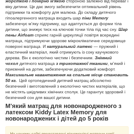
жорсткою і помірно м'якою
стороною залежно від переваг і
віку дитини. Це дає змогу забезпечити оптимальний рівень
підтримки та комфорту для малюка.
До складу дитячого
гіпоалергенного матраца входить шар
піни Memory
забезпечує м'яку підтримку, що адаптується до форми тіла
дитини, що знижує тиск на ключові точки тіла під час сну.
Шар
пены Airfoam
сприяє гарній циркуляції повітря всередині
матраца, підтримуючи здорове мікрокліматичне середовище
поверхні матраца. И
натуральний латекс
— пружний і
еластичний матеріал, який отримують із соку каучукового
дерева. Він є екологічно чистим і безпечним.
Знімний
чохол
дитячого матраца
з трикотажної тканини
, м'який і
приємний на дотик, забезпечуючи додатковий комфорт.
Максимальне навантаження на спальне місце становить
50 кг.
Цей ортопедичний дитячий матрац абсолютно
безпечний і виготовлений з екологічно чистих матеріалів, що
не містять шкідливих хімічних сполук. Це гарантує здоровий і
безпечний сон для вашої дитини.
М'який матрац для новонародженого з
латексом Kiddy Latex Memory для
новонароджених і дітей до 5 років
На нашому сайті представлені різноманітні матраци серії