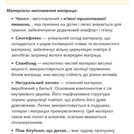
Матеріали наповнення матраца:
Чехол -
виготовлений з
м'якої трикотажної
тканини,
, яка приємна на дотик і легко знімається для
прання, забезпечуючи додатковий комфорт і гігієну.
Синтефлекс
— унікальний склад матеріалу, що
складається з шарів полімерної плівки та волокнистого
матеріалу, забезпечує вільну циркуляцію повітря й
запобігає затримці вологи всередині матраца.
Спанбонд
— екологічно чистий матеріал високої
міцності, використовується для ізоляції пружинних
блоків матраца, має високу стійкість до різних впливів.
Натуральний латекс
— спінений матеріал,
вироблений у Бельгії. Основним компонентом є сік
каучукового дерева. Його перфорована структура
сприяє циркуляції повітря, що робить його дуже
довговічним. Латекс використовується в подушках,
топерах і матрацах преміумсегменту. Цей матеріал
також має попит в алергіків, оскільки вважається
гіпоалергенним.
Піна Airyfoam, що дихає,
-
має чудову пропускну