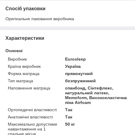
Спосіб упаковки
Оригінальне паковання виробника
Характеристики
Основні
Виробник
Eurosleep
Країна виробник
Україна
Форма матраца
прямокутний
Тип матраца
безпружинний
Наповнення матраца
спанбонд, Сінтефлекс,
натуральний латекс,
Memoform, Високоеластична
піна Airfoam
Ортопедичні властивості
Так
Анатомічні властивості
Так
Максимально допустиме
50 кг
навантаження на 1
спальне місце