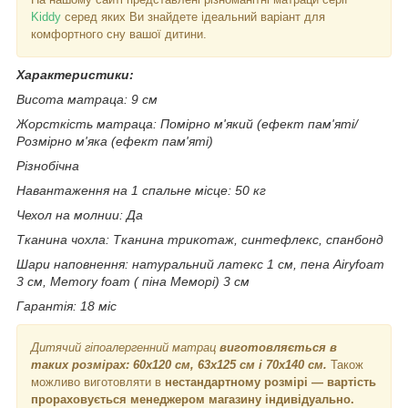
Kiddy
серед яких Ви знайдете ідеальний варіант для
комфортного сну вашої дитини.
Характеристики:
Висота матраца: 9 см
Жорсткість матраца: Помірно м'який (ефект пам'яті/
Розмірно м'яка (ефект пам'яті)
Різнобічна
Навантаження на 1 спальне місце: 50 кг
Чехол на молнии: Да
Тканина чохла: Тканина трикотаж, синтефлекс, спанбонд
Шари наповнення:
натуральний латекс 1 см, пена Airyfoam
3 см, Memory foam ( піна Меморі) 3 см
Гарантія: 18 міс
Дитячий гіпоалергенний матрац
виготовляється в
таких розмірах: 60х120 см, 63х125 см і 70х140 см.
Також
можливо виготовляти в
нестандартному розмірі — вартість
прораховується менеджером магазину індивідуально.