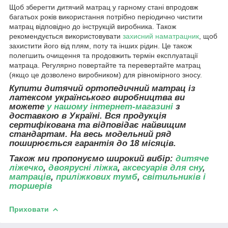
Щоб зберегти дитячий матрац у гарному стані впродовж
багатьох років використання потрібно періодично чистити
матрац відповідно до інструкцій виробника. Також
рекомендується використовувати
захисний наматрацник
, щоб
захистити його від плям, поту та інших рідин. Це також
полегшить очищення та продовжить термін експлуатації
матраца. Регулярно повертайте та перевертайте матрац
(якщо це дозволено виробником) для рівномірного зносу.
Купити дитячий ортопедичний матрац із
латексом українського виробництва ви
можете
у нашому інтернет-магазині
з
доставкою в Україні. Вся продукція
сертифікована та відповідає найвищим
стандартам. На весь модельний ряд
поширюється гарантія до 18 місяців.
Також ми пропонуємо широкий вибір:
дитяче
ліжечко
,
двоярусні ліжка
,
аксесуарів для сну
,
матраців
,
приліжкових тумб
,
світильників і
торшерів
Приховати