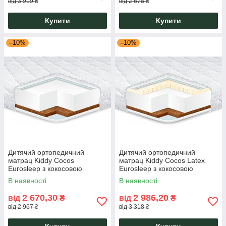
від 3 919 ₴
від 2 678 ₴
Купити
Купити
–10%
–10%
Дитячий ортопедичний
Дитячий ортопедичний
матрац Kiddy Cocos
матрац Kiddy Cocos Latex
Eurosleep з кокосовою
Eurosleep з кокосовою
койрою та піною,
койрою, латексом і піною
В наявності
В наявності
гіпоалергенний,
двосторонній
безпружинний
2 670,30
2 986,20
від
₴
від
₴
від 2 967 ₴
від 3 318 ₴