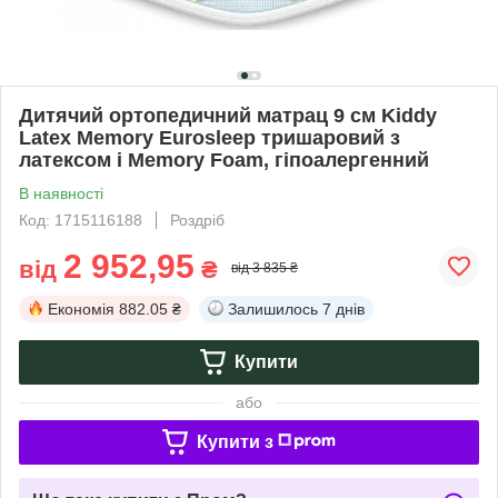
Дитячий ортопедичний матрац 9 см Kiddy
Latex Memory Eurosleep тришаровий з
латексом і Memory Foam, гіпоалергенний
В наявності
Код: 1715116188
Роздріб
2 952,95
від
₴
від 3 835 ₴
Економія
882.05 ₴
Залишилось
7 днів
Купити
або
Купити з