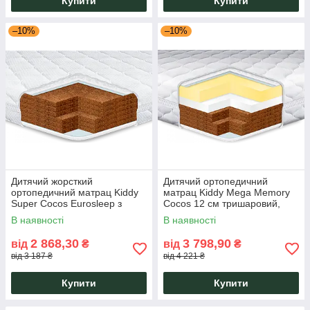
Купити
Купити
–10%
–10%
Дитячий жорсткий
Дитячий ортопедичний
ортопедичний матрац Kiddy
матрац Kiddy Mega Memory
Super Cocos Eurosleep з
Cocos 12 см тришаровий,
кокосовою койрою та
гіпоалергенний із піною,
В наявності
В наявності
знімним чохлом,
кокосом і ефектом пам'яті
гіпоалергенний
2 868,30
3 798,90
від
₴
від
₴
від 3 187 ₴
від 4 221 ₴
Купити
Купити