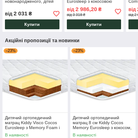
новонародженого, дітей
Eurosleep з кокосовою
Comf
підлітків заввишки 9 см
койрою, латексом і піною
гіпо
2 986,20
від
₴
від
Little Grey Usleep
двосторонній
сере
2 031
від
₴
від 3 318 ₴
від 2
Купити
Купити
Акційні пропозиції та новинки
–23%
–23%
Дитячий ортопедичний
Дитячий ортопедичний
матрац Kiddy Visco Cocos
матрац 8 см Kiddy Cocos
Eurosleep з Memory Foam і
Memory Eurosleep з кокосом,
кокосовою койрою,
піною пам'яті та знімним
В наявності
В наявності
двосторонній
чохлом