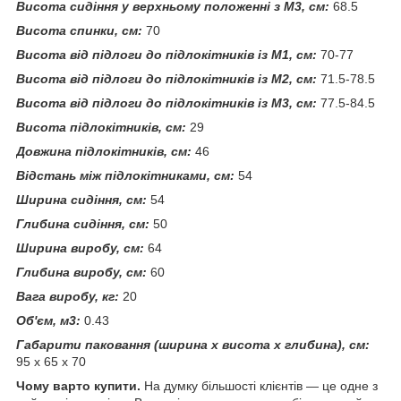
Висота сидіння у верхньому положенні з М3, см:
68.5
Висота спинки, см:
70
Висота від підлоги до підлокітників із М1, см:
70-77
Висота від підлоги до підлокітників із М2, см:
71.5-78.5
Висота від підлоги до підлокітників із М3, см:
77.5-84.5
Висота підлокітників, см:
29
Довжина підлокітників, см:
46
Відстань між підлокітниками, см:
54
Ширина сидіння, см:
54
Глибина сидіння, см:
50
Ширина виробу, см:
64
Глибина виробу, см:
60
Вага виробу, кг:
20
Об'єм, м3:
0.43
Габарити паковання (ширина х висота х глибина), см:
95 х 65 х 70
Чому варто купити.
На думку більшості клієнтів — це одне з