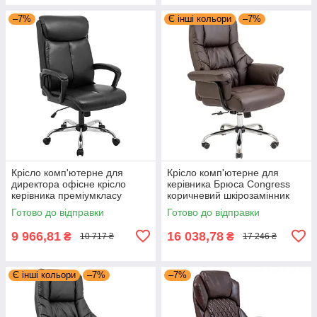
–7%
Є інші кольори
–7%
Крісло комп'ютерне для
Крісло комп'ютерне для
директора офісне крісло
керівника Брюса Congress
керівника преміумкласу
коричневий шкірозамінник
Бронкс Bronx Richman
хром ТМ Richman
Готово до відправки
Готово до відправки
9 966,81
16 038,78
₴
₴
10 717 ₴
17 246 ₴
Є інші кольори
–7%
–7%