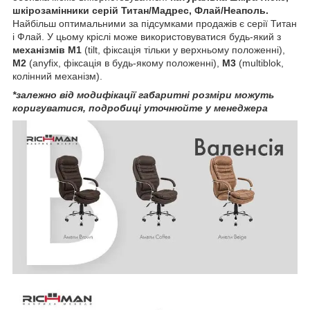
шкірозамінники серій Титан/Мадрес, Флай/Неаполь.
Найбільш оптимальними за підсумками продажів є серії Титан
і Флай. У цьому кріслі може використовуватися будь-який з
механізмів М1
(tilt, фіксація тільки у верхньому положенні),
М2
(anyfix, фіксація в будь-якому положенні),
М3
(multiblok,
колінний механізм).
*залежно від модифікації габаритні розміри можуть
коригуватися, подробиці уточнюйте у менеджера