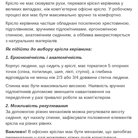
Крісло не має сковувати рухи, переваги крісел керівника у
великих випадках, ніж комп'ютерне офісне крісло. У робочому
процесі все має бути максимально зручно та комфортно.
Крісло керівника частіше обладнані посиленою хрестовиною,
підголівником, зручними підлокітниками, ергономічною
спинкою, анатомічним сидінням, а оббивка використовується
з натуральних матеріалів.
Як підійти до вибору крісла керівника:
1. Ергономічність і анатомічність
Корпус людини, що сидить у кріслі, має торкатися 5 опорних
точок (спіна, потилицю, шия, лікті, ступні), а глибина
відповідала не менш ніж 2/3 або 3/4 довжини стегна людини.
Спинка має бути максимально високою. Наявність зручних
підлокітників допоможе зменшити навантаження на
передпліччя у разі тривалої роботи за комп'ютером.
2. Можливість регулювання
За допомогою різних механізмів можна регулювати висоту
сидіння, кут нахилу спинки, зафіксувати положення елементів
крісла на різних рівнях.
Важливо!
В офісних кріслах має бути механізм, що запобігає
перекиданню у разі можливих різких рухів користувача.