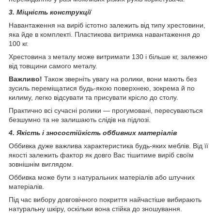
3. Міцність конструкції
Навантаження на виріб істотно залежить від типу хрестовини,
яка йде в комплекті. Пластикова витримка навантаження до
100 кг.
Хрестовина з металу може витримати 130 і більше кг, залежно
від товщини самого металу.
Важливо!
Також зверніть увагу на ролики, вони мають без
зусиль переміщатися будь-якою поверхнею, зокрема й по
килиму, легко відсувати та присувати крісло до столу.
Практично всі сучасні ролики — прогумовані, пересуваються
безшумно та не залишають слідів на підлозі.
4. Якість і зносостійкість оббивних матеріалів
Оббивка дуже важлива характеристика будь-яких меблів. Від її
якості залежить фактор як довго Вас тішитиме виріб своїм
зовнішнім виглядом.
Оббивка може бути з натуральних матеріалів або штучних
матеріалів.
Під час вибору довговічного покриття найчастіше вибирають
натуральну шкіру, оскільки вона стійка до зношування.