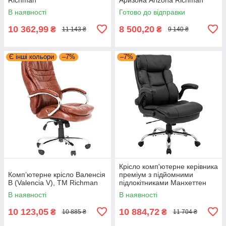
В наявності
Готово до відправки
10 362,99
8 500,20
₴
₴
11 143 ₴
9 140 ₴
Є інші кольори
–7%
–7%
Крісло комп'ютерне керівника
Комп’ютерне крісло Валенсія
преміум з підйомними
В (Valencia V), ТМ Richman
підлокітниками Манхеттен
Manhattan шкірозамінником
В наявності
В наявності
чорний Richman
10 123,05
10 884,72
₴
₴
10 885 ₴
11 704 ₴