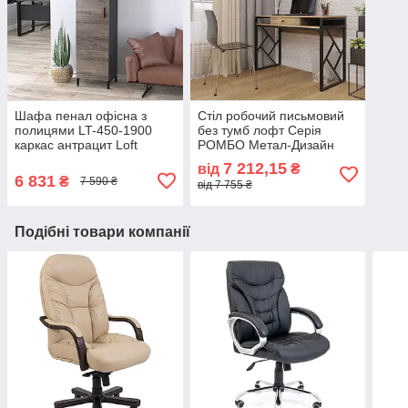
Шафа пенал офісна з
Стіл робочий письмовий
полицями LT-450-1900
без тумб лофт Серія
каркас антрацит Loft
РОМБО Метал-Дизайн
Design
7 212,15
від
₴
6 831
₴
7 590 ₴
від 7 755 ₴
Подібні товари компанії