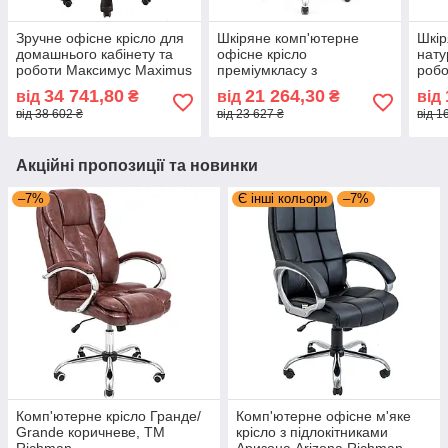
Зручне офісне крісло для
Шкіряне комп'ютерне
Шкір
домашнього кабінету та
офісне крісло
нату
роботи Максимус Maximus
преміумкласу з
робо
натуральна шкіра Richman
натуральної шкіри Кальярі
Оріо
34 741,80
21 264,30
від
₴
від
₴
від
Ю Richman
Ric
від 38 602 ₴
від 23 627 ₴
від 1
Акційні пропозиції та новинки
–7%
Є інші кольори
–7%
Комп'ютерне крісло Гранде/
Комп'ютерне офісне м'яке
Grande коричневе, ТМ
крісло з підлокітниками
Richman
Аризона Arizona Richman