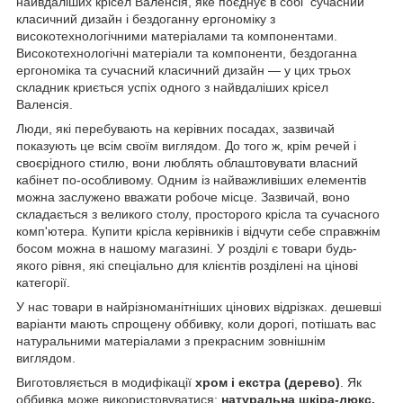
найвдаліших крісел Валенсія, яке поєднує в собі сучасний
класичний дизайн і бездоганну ергономіку з
високотехнологічними матеріалами та компонентами.
Високотехнологічні матеріали та компоненти, бездоганна
ергономіка та сучасний класичний дизайн — у цих трьох
складник криється успіх одного з найвдаліших крісел
Валенсія.
Люди, які перебувають на керівних посадах, зазвичай
показують це всім своїм виглядом. До того ж, крім речей і
своєрідного стилю, вони люблять облаштовувати власний
кабінет по-особливому. Одним із найважливіших елементів
можна заслужено вважати робоче місце. Зазвичай, воно
складається з великого столу, просторого крісла та сучасного
комп'ютера. Купити крісла керівників і відчути себе справжнім
босом можна в нашому магазині. У розділі є товари будь-
якого рівня, які спеціально для клієнтів розділені на цінові
категорії.
У нас товари в найрізноманітніших цінових відрізках. дешевші
варіанти мають спрощену оббивку, коли дорогі, потішать вас
натуральними матеріалами з прекрасним зовнішнім
виглядом.
Виготовляється в модифікації
хром і екстра (дерево)
. Як
оббивка може використовуватися:
натуральна шкіра-люкс,