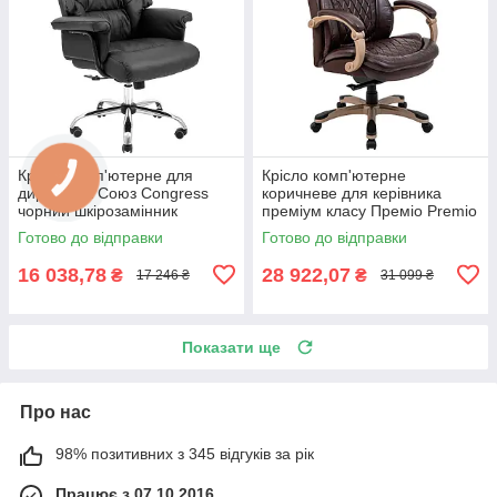
Крісло комп'ютерне для
Крісло комп'ютерне
директора Союз Congress
коричневе для керівника
чорний шкірозамінник
преміум класу Преміо Premio
Richman
оббивка шкіра спліт Richman
Готово до відправки
Готово до відправки
16 038,78
28 922,07
₴
₴
17 246 ₴
31 099 ₴
Показати ще
Про нас
98% позитивних з 345 відгуків за рік
Працює з 07.10.2016