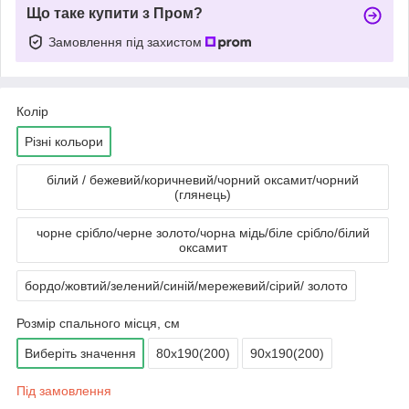
Що таке купити з Пром?
Замовлення під захистом
Колір
Різні кольори
білий / бежевий/коричневий/чорний оксамит/чорний
(глянець)
чорне срібло/черне золото/чорна мідь/біле срібло/білий
оксамит
бордо/жовтий/зелений/синій/мережевий/сірий/ золото
Розмір спального місця, см
Виберіть значення
80х190(200)
90х190(200)
Під замовлення