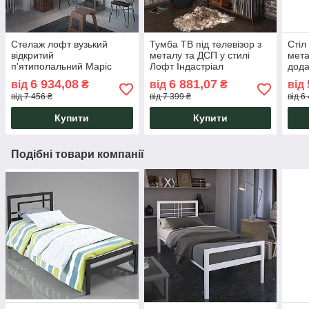
Стелаж лофт вузький
Тумба ТВ під телевізор з
Стіл
відкритий
металу та ДСП у стилі
мета
п'ятиполальний Маріс
Лофт Індастріал
дода
Тенеро
Брайтон Тенеро
рече
6 934,08
6 881,07
від
₴
від
₴
від
від 7 456 ₴
від 7 399 ₴
від 6
Купити
Купити
Подібні товари компанії