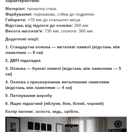
Характеристики:
Матеріал:
прокатна сталь
Фарбування:
порошкова, стійка до подряпин
Габарити:
+70 мм до спального місця
Відстань від підлоги до основи:
260 мм
Висота наголов'я:
730 мм; споноги:
360 мм
Додаткові опції:
1. Стандартна основа — металеві ламелі (відстань між
ламелями — 8 см)
2. ДВП-підкладка
3. Основа — букові ламелі (відстань між ламелями — 5
см)
4. Основа з прискореними металевими ламелями
(відстань між ламелями — 4 см)
5. Патінування виробу
6. Ящик підкатний (яблуня, беж, білий, чорний)
Колір патини: золото, мідь, срібло.