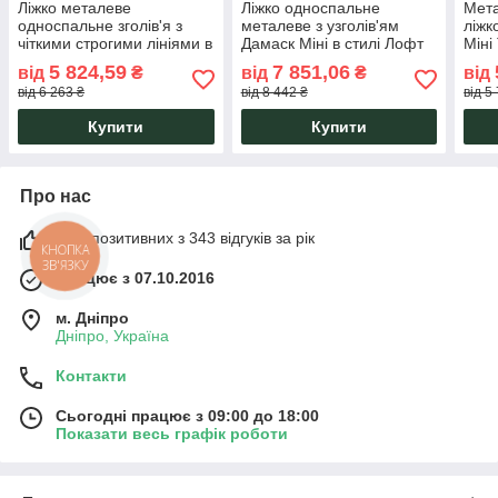
Ліжко металеве
Ліжко односпальне
Мет
односпальне зголів'я з
металеве з узголів'ям
ліжк
чіткими строгими лініями в
Дамаск Міні в стилі Лофт
Міні
стилі Loft Хайфа Міні
Тенеро
5 824,59
7 851,06
від
₴
від
₴
від
Тенеро
від 6 263 ₴
від 8 442 ₴
від 5
Купити
Купити
Про нас
98% позитивних з 343 відгуків за рік
КНОПКА
ЗВ'ЯЗКУ
Працює з 07.10.2016
м. Дніпро
Дніпро, Україна
Контакти
Сьогодні працює з 09:00 до 18:00
Показати весь графік роботи