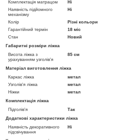
Комплектація матрацом
Ні
Наявність підйомного
Ні
механізму
Колір
Різні кольори
Гарантійний термін
18 міс
Стан
Новий
Габаритні розміри ліжка
Висота ліжка з
85 см
урахуванням узголів'я
Матеріал виготовлення ліжка
Каркас ліжка
метал
Узголів'я ліжка
метал
Ніжки
метал
Комплектація ліжка
Підголів'я
Так
Додаткові характеристики ліжка
Наявність декоративного
Ні
підсвічування