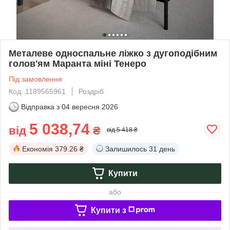
Металеве односпальне ліжко з дугоподібним
голов'ям Маранта міні Тенеро
Під замовлення
Код: 1189565961
Роздріб
Відправка з
04 вересня 2026
5 038,74
від
₴
від 5 418 ₴
Економія
379.26 ₴
Залишилось
31 день
Купити
або
Купити з