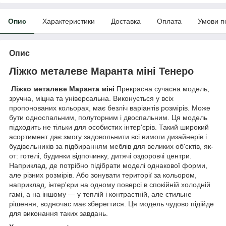
Опис
Характеристики
Доставка
Оплата
Умови п
Опис
Ліжко металеве Маранта міні Тенеро
Ліжко металеве Маранта міні
Прекрасна сучасна модель,
зручна, міцна та універсальна. Виконується у всіх
пропонованих кольорах, має безліч варіантів розмірів. Може
бути односпальним, полуторним і двоспальним. Ця модель
підходить не тільки для особистих інтер'єрів. Такий широкий
асортимент дає змогу задовольнити всі вимоги дизайнерів і
будівельників за підбиранням меблів для великих об'єктів, як-
от: готелі, будинки відпочинку, дитячі оздоровчі центри.
Наприклад, де потрібно підібрати моделі однакової форми,
але різних розмірів. Або зонувати території за кольором,
наприклад, інтер'єри на одному поверсі в спокійній холодній
гамі, а на іншому — у теплій і контрастній, але стильне
рішення, водночас має зберегтися. Ця модель чудово підійде
для виконання таких завдань.