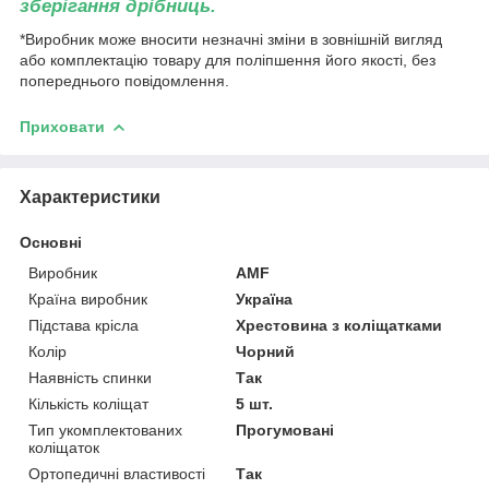
зберігання дрібниць
.
*Виробник може вносити незначні зміни в зовнішній вигляд
або комплектацію товару для поліпшення його якості, без
попереднього повідомлення.
Приховати
Характеристики
Основні
Виробник
AMF
Країна виробник
Україна
Підстава крісла
Хрестовина з коліщатками
Колір
Чорний
Наявність спинки
Так
Кількість коліщат
5 шт.
Тип укомплектованих
Прогумовані
коліщаток
Ортопедичні властивості
Так