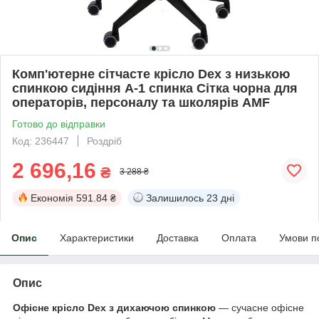
Комп'ютерне сітчасте крісло Dex з низькою
спинкою сидіння А-1 спинка Сітка чорна для
операторів, персоналу та школярів AMF
Готово до відправки
Код: 236447
Роздріб
2 696,16
₴
3 288 ₴
Економія
591.84 ₴
Залишилось
23 дні
Опис
Характеристики
Доставка
Оплата
Умови п
Опис
Офісне крісло Dex з дихаючою спинкою
— сучасне офісне