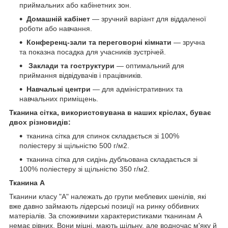
приймальних або кабінетних зон.
Домашній кабінет
— зручний варіант для віддаленої
роботи або навчання.
Конференц-зали та переговорні кімнати
— зручна
та показна посадка для учасників зустрічей.
Заклади та гоструктури
— оптимальний для
приймання відвідувачів і працівників.
Навчальні центри
— для адміністративних та
навчальних приміщень.
Тканина сітка, використовувана в наших кріслах, буває
двох різновидів:
тканина сітка для спинок складається зі 100%
поліестеру зі щільністю 500 г/м2.
тканина сітка для сидінь дубльована складається зі
100% поліестеру зі щільністю 350 г/м2.
Тканина А
Тканини класу "А" належать до групи меблевих шенілів, які
вже давно займають лідерські позиції на ринку оббивних
матеріалів. За споживчими характеристиками тканинам А
немає рівних. Вони міцні, мають щільну, але водночас м'яку й