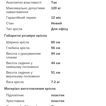
Анатомічні властивості
Так
Максимально допустиме
120 кг
навантаження
Гарантійний термін
12 міс
Стан
Новий
Тип крісла
Для офісу
Габаритні розміри крісла
Ширина крісла
60 см
Глибина крісла
56 см
Висота з урахуванням
94 см
спинки
Висота сидіння у
44 см
нижньому положенні
Висота сидіння у
51 см
верхньому положенні
Вага крісла
7.2 кг
Матеріал виготовлення крісла
Підлокітник
пластик
Хрестовина
пластик