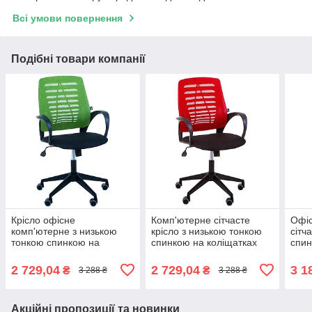
Всі умови повернення
Подібні товари компанії
Крісло офісне
Комп'ютерне сітчасте
Офіс
комп'ютерне з низькою
крісло з низькою тонкою
сітч
тонкою спинкою на
спинкою на коліщатках
спин
коліщатках Dex сидіння
Dex сидіння А-1 спинка
Веб 
А-1 спинка Сітка Салатова
Сітка Червона для дому та
спин
2 729,04
2 729,04
3 1
₴
₴
3 288 ₴
3 288 ₴
для дому та офісу AMF
офісу AMF
Акційні пропозиції та новинки