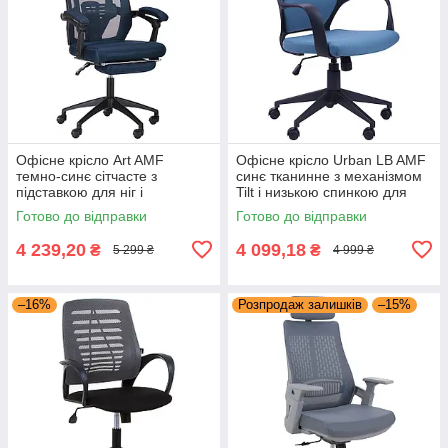
Офісне крісло Art AMF
Офісне крісло Urban LB AMF
темно-синє сітчасте з
синє тканинне з механізмом
підставкою для ніг і
Tilt і низькою спинкою для
регулюванням підлокітників
операторів, працівників,
Готово до відправки
Готово до відправки
підлітків
4 239,20
4 099,18
₴
₴
5 299 ₴
4 999 ₴
–16%
Розпродаж залишків
–15%