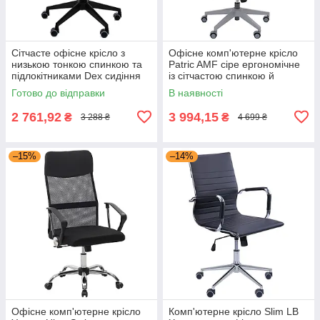
Сітчасте офісне крісло з
Офісне комп'ютерне крісло
низькою тонкою спинкою та
Patric AMF сіре ергономічне
підлокітниками Dex сидіння
із сітчастою спинкою й
А-1 спинка Сітка Сіра для
механізмом Tilt для роботи
Готово до відправки
В наявності
персоналу, школярів AMF
2 761,92
3 994,15
₴
₴
3 288 ₴
4 699 ₴
–15%
–14%
Офісне комп'ютерне крісло
Комп'ютерне крісло Slim LB