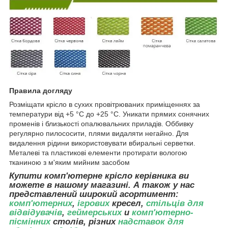
Правила догляду
Розміщати крісло в сухих провітрюваних приміщеннях за
температури від +5 °C до +25 °C. Уникати прямих сонячних
променів і близькості опалювальних приладів. Оббивку
регулярно пилососити, плями видаляти негайно. Для
видалення рідини використовувати вбиральні серветки.
Металеві та пластикові елементи протирати вологою
тканиною з м'яким мийним засобом
Купити комп'ютерне крісло керівника
ви
можете в нашому магазині. А також у нас
представлений широкий асортимент:
комп'ютерних
,
ігрових
кресел,
стільців для
відвідувачів
,
геймерських
и
комп'ютерно-
пісмінних
столів, різних
надставок для