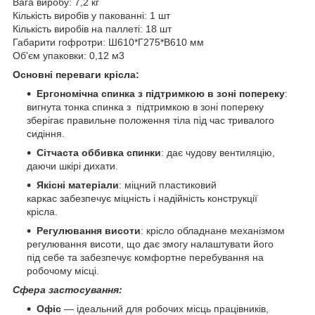
Вага виробу: 7,2 кг
Кількість виробів у пакованні: 1 шт
Кількість виробів на паллеті: 18 шт
Габарити гофротри: Ш610*Г275*В610 мм
Об'єм упаковки: 0,12 м3
Основні переваги крісла:
Ергономічна спинка з підтримкою в зоні попереку
:
вигнута тонка спинка з підтримкою в зоні попереку
зберігає правильне положення тіла під час тривалого
сидіння.
Сітчаста оббивка спинки
: дає чудову вентиляцію,
даючи шкірі дихати.
Якісні матеріали
: міцний пластиковий
каркас забезпечує міцність і надійність конструкції
крісла.
Регулювання висоти
: крісло обладнане механізмом
регулювання висоти, що дає змогу налаштувати його
під себе та забезпечує комфортне перебування на
робочому місці.
Сфера застосування:
Офіс
— ідеальний для робочих місць працівників,