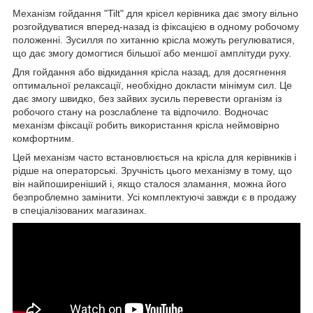
Механізм гойдання "Tilt" для крісел керівника дає змогу вільно
розгойдуватися вперед-назад із фіксацією в одному робочому
положенні. Зусилля по хитанню крісла можуть регулюватися,
що дає змогу домогтися більшої або меншої амплітуди руху.
Для гойдання або відкидання крісла назад, для досягнення
оптимальної релаксації, необхідно докласти мінімум сил. Це
дає змогу швидко, без зайвих зусиль перевести організм із
робочого стану на розслаблене та відпочило. Водночас
механізм фіксації робить використання крісла неймовірно
комфортним.
Цей механізм часто встановлюється на крісла для керівників і
рідше на операторські. Зручність цього механізму в тому, що
він найпоширеніший і, якщо сталося зламання, можна його
безпроблемно замінити. Усі комплектуючі завжди є в продажу
в спеціалізованих магазинах.