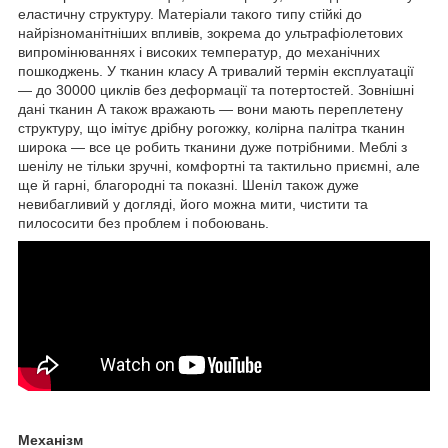
еластичну структуру. Матеріали такого типу стійкі до
найрізноманітніших впливів, зокрема до ультрафіолетових
випромінюваннях і високих температур, до механічних
пошкоджень. У тканин класу А тривалий термін експлуатації
— до 30000 циклів без деформації та потертостей. Зовнішні
дані тканин А також вражають — вони мають переплетену
структуру, що імітує дрібну рогожку, колірна палітра тканин
широка — все це робить тканини дуже потрібними. Меблі з
шенілу не тільки зручні, комфортні та тактильно приємні, але
ще й гарні, благородні та показні. Шеніл також дуже
невибагливий у догляді, його можна мити, чистити та
пилососити без проблем і побоювань.
Механізм