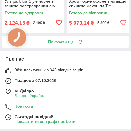
Ультра Ultra Style чорне з
Хром чорне офісне з низькою
тонкою повітропроникною
спинкою механізм Tilt
спинкою із сітки та
оббивка Неаполь-20 для
Готово до відправки
Готово до відправки
механізмом tilt AMF
дому та офісу AMF
2 124,15
5 073,14
₴
₴
2 499 ₴
5 899 ₴
Показати ще
Про нас
98% позитивних з 345 відгуків за рік
Працює з 07.10.2016
м. Дніпро
Дніпро, Україна
Контакти
Сьогодні вихідний
Показати весь графік роботи