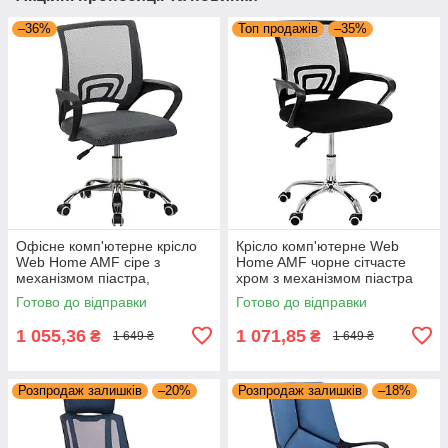
–36%
Топ продажів
–35%
Офісне комп'ютерне крісло
Крісло комп'ютерне Web
Web Home AMF сіре з
Home AMF чорне сітчасте
механізмом піастра,
хром з механізмом піастра
сітчастою низькою спинкою
для офісу та персоналу
Готово до відправки
Готово до відправки
для персоналу та операторів
1 055,36
1 071,85
₴
₴
1 649 ₴
1 649 ₴
Розпродаж залишків
–20%
Розпродаж залишків
–18%