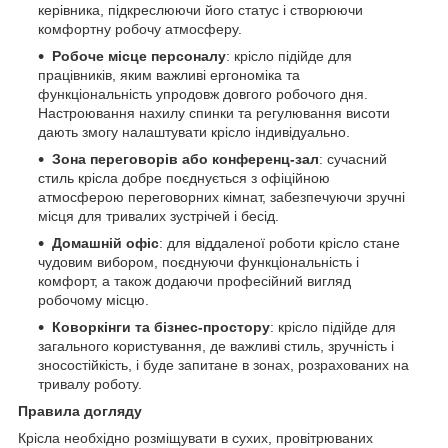
керівника, підкреслюючи його статус і створюючи
комфортну робочу атмосферу.
Робоче місце персоналу
: крісло підійде для
працівників, яким важливі ергономіка та
функціональність упродовж довгого робочого дня.
Настроювання нахилу спинки та регулювання висоти
дають змогу налаштувати крісло індивідуально.
Зона переговорів або конференц-зал
: сучасний
стиль крісла добре поєднується з офіційною
атмосферою переговорних кімнат, забезпечуючи зручні
місця для тривалих зустрічей і бесід.
Домашній офіс
: для віддаленої роботи крісло стане
чудовим вибором, поєднуючи функціональність і
комфорт, а також додаючи професійний вигляд
робочому місцю.
Коворкінги та бізнес-простору
: крісло підійде для
загального користування, де важливі стиль, зручність і
зносостійкість, і буде запитане в зонах, розрахованих на
тривалу роботу.
Правила догляду
Крісла необхідно розміщувати в сухих, провітрюваних