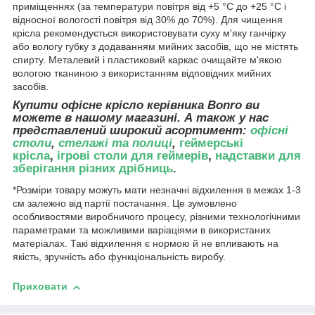
приміщеннях (за температури повітря від +5 °C до +25 °C і
відносної вологості повітря від 30% до 70%). Для чищення
крісла рекомендується використовувати суху м'яку ганчірку
або вологу губку з додаванням мийних засобів, що не містять
спирту. Металевий і пластиковий каркас очищайте м'якою
вологою тканиною з використанням відповідних мийних
засобів.
Купити офісне крісло керівника Bonro
ви
можете в нашому магазині. А також у нас
представлений широкий асортимент:
офісні
столи
,
стелажі та полиці
,
геймерські
крісла
,
ігрові столи для геймерів
,
надставки для
зберігання різних дрібниць
.
*Розміри товару можуть мати незначні відхилення в межах 1-3
см залежно від партії постачання. Це зумовлено
особливостями виробничого процесу, різними технологічними
параметрами та можливими варіаціями в використаних
матеріалах. Такі відхилення є нормою й не впливають на
якість, зручність або функціональність виробу.
Приховати