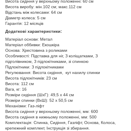
Висота сидіння у верхньому положенні: 60 см
Висота виробу: мін.102 см; макс.112 см
Відстань між колесами: 64 см
Діаметр колеса: 5 см
Гарантія: 12 місяців
Додаткові характеристики:
Матеріал основи: Метал
Матеріал оббивки: Екошкіра
Основа: Хрестовина з роликами
Особливості: Підставка для ніг, З коліщатками, З
підголівником, З підлокітниками, зі спинкою
Підлокітники: З підлокітниками
Регулювання: Висота сидіння, кут нахилу спинки
Висота підлокітників: 23 см
Висота: 112 см
Вага, кг: 16
Розміри сидіння (ШхГ): 49,5 х 44 см
Розміри спинки (ВхШ): 52 х 50,5 см
Механізми: Газ-ліфт
Висота сидіння у верхньому положенні, мм: 600
Висота сидіння в нижньому положенні, мм: 500
Комплектація: Спинка, Сидіння, Газліфт, Основа, Колоса,
крепежний комплект, Інструкція зі збирання.