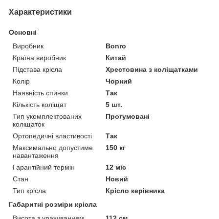
Характеристики
Основні
Виробник
Bonro
Країна виробник
Китай
Підстава крісла
Хрестовина з коліщатками
Колір
Чорний
Наявність спинки
Так
Кількість коліщат
5 шт.
Тип укомплектованих
Прогумовані
коліщаток
Ортопедичні властивості
Так
Максимально допустиме
150 кг
навантаження
Гарантійний термін
12 міс
Стан
Новий
Тип крісла
Крісло керівника
Габаритні розміри крісла
Висота з урахуванням
112 см