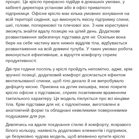
процес. Це крісло прекрасно підійде в домашніх умовах, у
кабінеті директора установи або в офісі приватного
підприємця. Офісне крісло має кілька умовних зонування на
всій території сидіння, що виконують якісну підтримку спини,
шиї, голови, поперекової та плечової зон. З ним користувачі
зможуть знайти вдалу позицію на цілий день. Додаткове
розвантаження забезпечує підставка для ніг. Оскільки вона
бере на себе частину ваги нижніх відділів тіла, відбувається
розвантаження на всій довжині тулуба. У таких умовах робота
виконується ефективніше, а відчуття комфорту сприяє
продуктивності.
Дві-три години поспіль у кріслі пройдуть непомітно, адже, крім
зручної позиції, додатковий комфорт досягається ефектом
вентильованої спинки, щоб тіло дихало й не випробувало
дефіциту кисню. Приємна на дотик екошкіра, якою покрите
крісло офісне з підставкою, сприяє позитивним враженням
тактильного характеру. Ця модель піклується про всі кінцівки
тіла. Крім підставки для ніг, є підлокітники, виготовлені в
анатомічній формі та обладнані невеликими поверхневими
подушками для рук.
Дивлячись на вдале поєднання стилю й комфорту, яскравого
білого кольору, наявність додаткових елементів і підтримок,
це безумовно чудова модель, щоб впевнено купити крісло