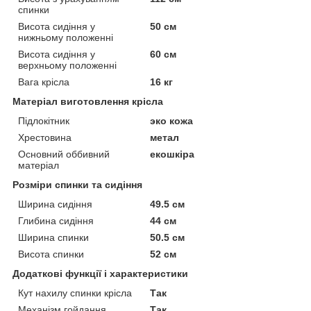
спинки
Висота сидіння у
50 см
нижньому положенні
Висота сидіння у
60 см
верхньому положенні
Вага крісла
16 кг
Матеріал виготовлення крісла
Підлокітник
эко кожа
Хрестовина
метал
Основний оббивний
екошкіра
матеріал
Розміри спинки та сидіння
Ширина сидіння
49.5 см
Глибина сидіння
44 см
Ширина спинки
50.5 см
Висота спинки
52 см
Додаткові функції і характеристики
Кут нахилу спинки крісла
Так
Механізм гойдання
Так