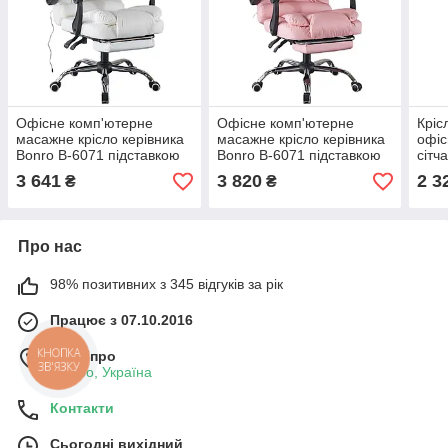
Офісне комп'ютерне
Офісне комп'ютерне
Кріс
масажне крісло керівника
масажне крісло керівника
офіс
Bonro B-6071 підставкою
Bonro B-6071 підставкою
сітч
для ніг, регулюванням
для ніг, регулюванням
та р
3 641
3 820
2 3
₴
₴
висоти та колесами для
висоти та колесами для
для 
дому, офісу
дому, офісу
Про нас
98% позитивних з 345 відгуків за рік
Працює з 07.10.2016
м. Дніпро
КНОПКА
ЗВ'ЯЗКУ
Дніпро, Україна
Контакти
Сьогодні вихідний