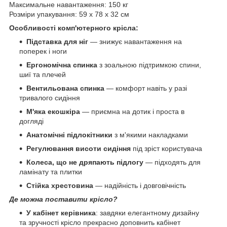
Максимальне навантаження: 150 кг
Розміри упакування: 59 х 78 х 32 см
Особливості комп'ютерного крісла:
Підставка для ніг
— знижує навантаження на
поперек і ноги
Ергономічна спинка
з зоальною підтримкою спини,
шиї та плечей
Вентильована спинка
— комфорт навіть у разі
тривалого сидіння
М'яка екошкіра
— приємна на дотик і проста в
догляді
Анатомічні підлокітники
з м'якими накладками
Регулювання висоти сидіння
під зріст користувача
Колеса, що не дряпають підлогу
— підходять для
ламінату та плитки
Стійка хрестовина
— надійність і довговічність
Де можна поставити крісло?
У кабінет керівника
: завдяки елегантному дизайну
та зручності крісло прекрасно доповнить кабінет