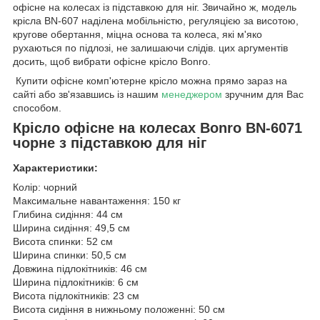
офісне на колесах із підставкою для ніг. Звичайно ж, модель
крісла BN-607 наділена мобільністю, регуляцією за висотою,
кругове обертання, міцна основа та колеса, які м'яко
рухаються по підлозі, не залишаючи слідів. цих аргументів
досить, щоб вибрати офісне крісло Bonro.
Купити офісне комп'ютерне крісло можна прямо зараз на
сайті або зв'язавшись із нашим
менеджером
зручним для Вас
способом.
Крісло офісне на колесах Bonro BN-6071
чорне з підставкою для ніг
Характеристики:
Колір: чорний
Максимальне навантаження: 150 кг
Глибина сидіння: 44 см
Ширина сидіння: 49,5 см
Висота спинки: 52 см
Ширина спинки: 50,5 см
Довжина підлокітників: 46 см
Ширина підлокітників: 6 см
Висота підлокітників: 23 см
Висота сидіння в нижньому положенні: 50 см