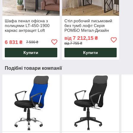
Шафа пенал офісна з
Стіл робочий письмовий
полицями LT-450-1900
без тумб лофт Серія
каркас антрацит Loft
РОМБО Метал-Дизайн
Design
7 212,15
від
₴
6 831
₴
7 590 ₴
від 7 755 ₴
Купити
Купити
Подібні товари компанії