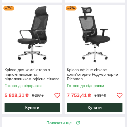
–7%
–7%
Крісло для комп'ютера з
Крісло офісне сіткове
підлокітниками та
комп'ютерне Роджер чорне
підголовником офісне сіткове
Richman
Монеро Monero чорне
Готово до відправки
Готово до відправки
Richman
5 828,31
7 753,41
₴
₴
6 267 ₴
8 337 ₴
Купити
Купити
Показати ще