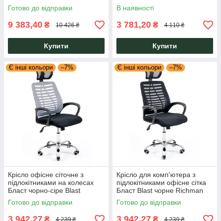
механізм Synchro Richman
червона ТМ Richman
Готово до відправки
В наявності
9 383,40
3 781,20
₴
₴
10 426 ₴
4 110 ₴
Купити
Купити
Є інші кольори
–7%
Є інші кольори
–7%
Крісло офісне сіточне з
Крісло для комп'ютера з
підлокітниками на колесах
підлокітниками офісне сітка
Бласт чорно-сіре Blast
Бласт Blast чорне Richman
Richman
Готово до відправки
Готово до відправки
3 942,27
3 942,27
₴
₴
4 239 ₴
4 239 ₴