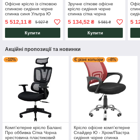
Офісне крісло із сітковою
Зручне сіткове офісне
Офіс
спинкою сидіння чорне
крісло сидіння чорне
спин
спинка синя Ультра Ю
спинка сітка чорна
сиді
Ultra U хрестовина Хром
хрестовина пластик
плас
5 512,11
5 134,52
5 1
₴
₴
5 927 ₴
5 581 ₴
Richman
Ультра Ю Ultra U Richman
U R
Купити
Купити
Акційні пропозиції та новинки
–10%
Є різні кольори
–8%
Комп'ютерне крісло Баланс
Крісло офісне комп'ютерне
Про оббивка Сітка Чорна
Спайдер Ю - Хром/Піастра
хрестовина пластиковий
сидіння чорне спинка