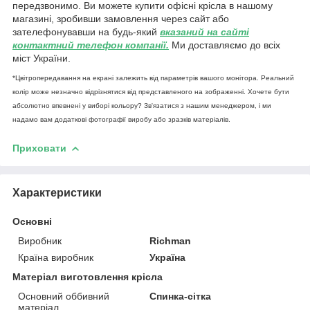
передзвонимо. Ви можете купити офісні крісла в нашому
магазині, зробивши замовлення через сайт або
зателефонувавши на будь-який
вказаний на сайті
контактний телефон компанії.
Ми доставляємо до всіх
міст України.
*Цвітропередавання на екрані залежить від параметрів вашого монітора. Реальний
колір може незначно відрізнятися від представленого на зображенні. Хочете бути
абсолютно впевнені у виборі кольору? Зв'язатися з нашим менеджером, і ми
надамо вам додаткові фотографії виробу або зразків матеріалів.
Приховати
Характеристики
Основні
Виробник
Richman
Країна виробник
Україна
Матеріал виготовлення крісла
Основний оббивний
Спинка-сітка
матеріал