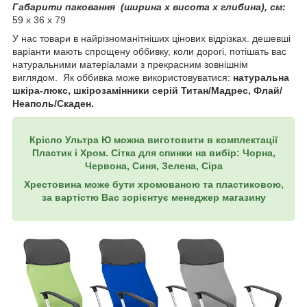
Габарити паковання (ширина х висота х глибина), см:
59 х 36 х 79
У нас товари в найрізноманітніших цінових відрізках. дешевші
варіанти мають спрощену оббивку, коли дорогі, потішать вас
натуральними матеріалами з прекрасним зовнішнім
виглядом. Як оббивка може використовуватися:
натуральна
шкіра-люкс, шкірозамінники серій Титан/Мадрес, Флай/
Неаполь/Скаден.
Крісло Ультра Ю можна виготовити в комплектації
Пластик і Хром. Сітка для спинки на вибір: Чорна,
Червона, Синя, Зелена, Сіра
Хрестовина може бути хромованою та пластиковою,
за вартістю Вас зорієнтує менеджер магазину