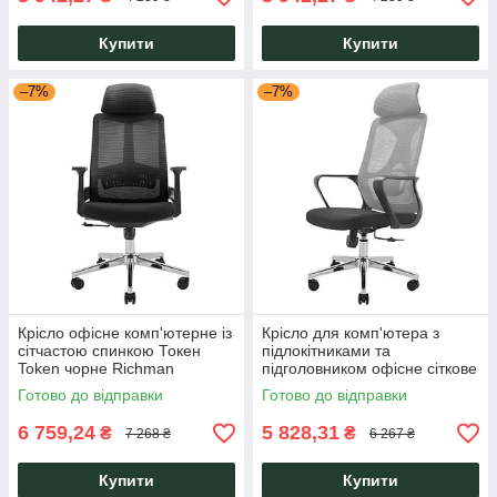
Купити
Купити
–7%
–7%
Крісло офісне комп'ютерне із
Крісло для комп'ютера з
сітчастою спинкою Токен
підлокітниками та
Token чорне Richman
підголовником офісне сіткове
Монеро Monero сіре ТМ
Готово до відправки
Готово до відправки
Richman
6 759,24
5 828,31
₴
₴
7 268 ₴
6 267 ₴
Купити
Купити