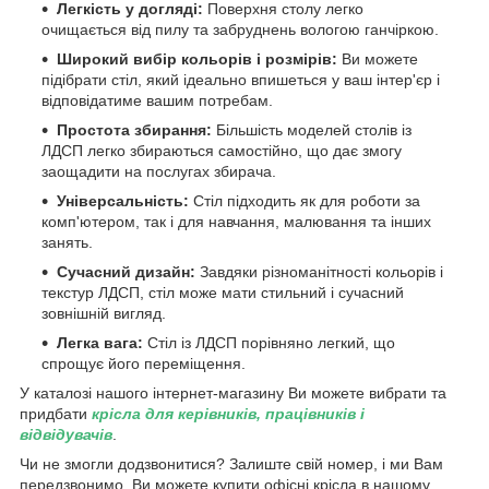
Легкість у догляді:
Поверхня столу легко
очищається від пилу та забруднень вологою ганчіркою.
Широкий вибір кольорів і розмірів:
Ви можете
підібрати стіл, який ідеально впишеться у ваш інтер'єр і
відповідатиме вашим потребам.
Простота збирання:
Більшість моделей столів із
ЛДСП легко збираються самостійно, що дає змогу
заощадити на послугах збирача.
Універсальність:
Стіл підходить як для роботи за
комп'ютером, так і для навчання, малювання та інших
занять.
Сучасний дизайн:
Завдяки різноманітності кольорів і
текстур ЛДСП, стіл може мати стильний і сучасний
зовнішній вигляд.
Легка вага:
Стіл із ЛДСП порівняно легкий, що
спрощує його переміщення.
У каталозі нашого інтернет-магазину Ви можете вибрати та
придбати
крісла для керівників, працівників і
відвідувачів
.
Чи не змогли додзвонитися? Залиште свій номер, і ми Вам
передзвонимо. Ви можете купити офісні крісла в нашому