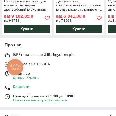
Стіллдсп письмовий для
Двотумбовий
Суча
вчителя, викладач
комп'ютерний стіл прямий
двот
двотумбовий із висувними
із суцільною стільницею та
шухл
шухлядами СП-28 Тіса
фасадами без ручок
СП-1
9 182,82
6 841,08
від
₴
від
₴
від
Мебель
СП-106/2 Тіса Меблі
від 9 874 ₴
від 7 356 ₴
від 8
Купити
Купити
Про нас
98% позитивних з 345 відгуків за рік
Працює з 07.10.2016
КНОПКА
ЗВ'ЯЗКУ
м. Дніпро
Дніпро, Україна
Контакти
Сьогодні працює з 09:00 до 18:00
Показати весь графік роботи