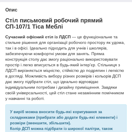
Опис
Стіл письмовий робочий прямий
СП-107/1 Тіса Меблі
Сучасний офісний стіл із ЛДСП
— це функціональне та
стильне рішення для організації робочого простору як удома,
так і в офісі. Ідеально підходить для учнів і школярів,
забезпечуючи комфортні умови для занять. Пряма
конструкція столу дає змогу раціонально використовувати
простір і легко вписується в будь-який інтер'єр. Стільниця з
ЛДСП вирізняється міцністю, стійкістю до подряпин і легкістю
в догляді. Можливість вибору різних розмірів і кольорів ДСП
дає змогу підібрати стіл, що ідеально відповідає
індивідуальним потребам і дизайну приміщення. Завдяки
своїй універсальності, цей стіл стане незамінним помічником
у навчанні та роботі.
У виріб можна вносити будь-які коригування за
складниками (прибрати або додати будь-які елементи) і
розміри (зменшити, збільшити).
Колір ДСП можна підібрати із широкої палітри, також