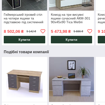
Геймерський ігровий стіл
Комод на три висувні
Комо
на чотири ящики та
ящики сучасний АКМ-301
рече
підставкою під системний
90х45х90 Тіса Меблі
ящик
блок Rasin RS-1 білий тис
ручо
Меблі
Тіса
8 502,06
5 473,98
9 1
₴
₴
9 142 ₴
5 886 ₴
Купити
Купити
Подібні товари компанії