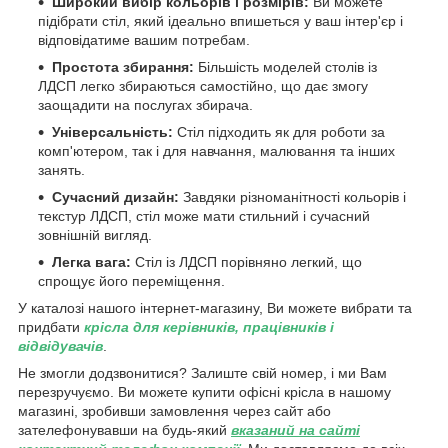
Широкий вибір кольорів і розмірів:
Ви можете
підібрати стіл, який ідеально впишеться у ваш інтер'єр і
відповідатиме вашим потребам.
Простота збирання:
Більшість моделей столів із
ЛДСП легко збираються самостійно, що дає змогу
заощадити на послугах збирача.
Універсальність:
Стіл підходить як для роботи за
комп'ютером, так і для навчання, малювання та інших
занять.
Сучасний дизайн:
Завдяки різноманітності кольорів і
текстур ЛДСП, стіл може мати стильний і сучасний
зовнішній вигляд.
Легка вага:
Стіл із ЛДСП порівняно легкий, що
спрощує його переміщення.
У каталозі нашого інтернет-магазину, Ви можете вибрати та
придбати
крісла для керівників, працівників і
відвідувачів
.
Не змогли додзвонитися? Залиште свій номер, і ми Вам
перезручуємо. Ви можете купити офісні крісла в нашому
магазині, зробивши замовлення через сайт або
зателефонувавши на будь-який
вказаний на сайті