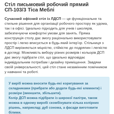
Стіл письмовий робочий прямий
СП-103/3 Тіса Меблі
Сучасний офісний стіл із ЛДСП
— це функціональне та
стильне рішення для організації робочого простору як удома,
так і в офісі. Ідеально підходить для учнів і школярів,
забезпечуючи комфортні умови для занять. Пряма
конструкція столу дає змогу раціонально використовувати
простір і легко вписується в будь-який інтер'єр. Стільниця з
ЛДСП вирізняється міцністю, стійкістю до подряпин і легкістю
в догляді. Можливість вибору різних розмірів і кольорів ДСП
дає змогу підібрати стіл, що ідеально відповідає
індивідуальним потребам і дизайну приміщення. Завдяки
своїй універсальності, цей стіл стане незамінним помічником
у навчанні та роботі.
У виріб можна вносити будь-які коригування за
складниками (прибрати або додати будь-які елементи) і
розміри (зменшити, збільшити).
Колір ДСП можна підібрати із широкої палітри, також
можна в одному виробі скомбінувати кілька колірних
рішень, наприклад: дуб сонома, а фасади виготовити
білими.