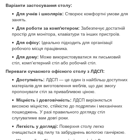
Варіанти застосування столу:
Для учнів і школярів:
Створює комфортні умови для
занять.
Для роботи за комп'ютером:
Забезпечує достатній
простір для монітора, клавіатури та інших пристроїв.
Для офісу:
Ідеально підходить для організації
робочого місця працівника.
Для дому:
Може використовуватися як письмовий
стіл, комп'ютерний стіл або робочий стіл.
Переваги сучасного офісного столу з ЛДСП:
Доступність:
ЛДСП — це один із найбільш доступних
матеріалів для виготовлення меблів, що дає змогу
пропонувати стіл за привабливою ціною.
Міцність і довговічність:
ЛДСП вирізняється
високою міцністю, стійкістю до подряпин і механічних
пошкоджень. У разі правильного догляду стіл
слугуватиме вам довгі роки.
Легкість у догляді:
Поверхня столу легко
очищається від пилу та забруднень вологою ганчіркою.