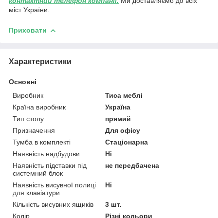
контактний телефон компанії.
Ми доставляємо до всіх
міст України.
Приховати
Характеристики
Основні
Виробник
Тиса меблі
Країна виробник
Україна
Тип столу
прямий
Призначення
Для офісу
Тумба в комплекті
Стаціонарна
Наявність надбудови
Ні
Наявність підставки під
не передбачена
системний блок
Наявність висувної полиці
Ні
для клавіатури
Кількість висувних ящиків
3 шт.
Колір
Різні кольори