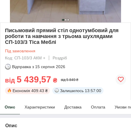
Письмовий прямий стіл однотумбовий для
роботи та навчання з трьома шухлядами
СП-103/3 Тіса Меблі
Під замовлення
Код: СП-103/3 АКМ +
Роздріб
Відправка з
15 серпня 2026
5 439,57
від
₴
від 5 849 ₴
Економія
409.43 ₴
Залишилось
13:56:59
Опис
Характеристики
Доставка
Оплата
Умови п
Опис