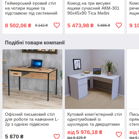
Геймерський ігровий стіл
Комод на три висувні
Комо
на чотири ящики та
ящики сучасний АКМ-301
рече
підставкою під системний
90х45х90 Тіса Меблі
ящик
блок Rasin RS-1 білий тис
ручо
Меблі
Тіса
8 502,06
5 473,98
9 1
₴
₴
9 142 ₴
5 886 ₴
Подібні товари компанії
Офісний письмовий стіл
Кутовий комп'ютерний стіл
Пись
для роботи та навчання L-
однотумбовий із
прям
2p з однією підвісною
шухлядою та дверцятами
сте
шухлядою Loft Design Дуб
для дому та офісу
СП-1
5 976,18
від
₴
від
Крафт Золотий
СП-110/1 Тіса Меблі
5 870
₴
від 6 426 ₴
від 6