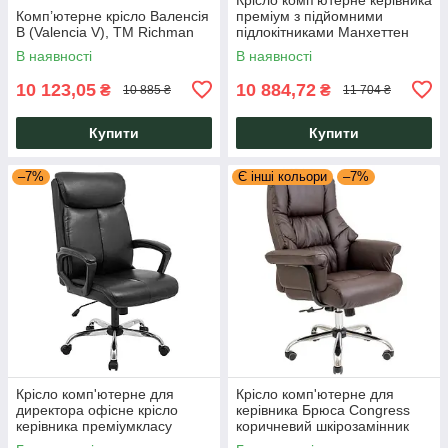
Комп’ютерне крісло Валенсія
преміум з підйомними
В (Valencia V), ТМ Richman
підлокітниками Манхеттен
Manhattan шкірозамінником
В наявності
В наявності
чорний Richman
10 123,05
10 884,72
₴
₴
10 885 ₴
11 704 ₴
Купити
Купити
–7%
Є інші кольори
–7%
Крісло комп'ютерне для
Крісло комп'ютерне для
директора офісне крісло
керівника Брюса Congress
керівника преміумкласу
коричневий шкірозамінник
Бронкс Bronx Richman
хром ТМ Richman