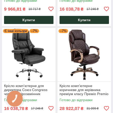
Готово до відправки
Готово до відправки
9 966,81
16 038,78
₴
₴
10 717 ₴
17 246 ₴
Купити
Купити
Є інші кольори
–7%
–7%
Крісло комп'ютерне для
Крісло комп'ютерне
директора Союз Congress
коричневе для керівника
чорний шкірозамінник
преміум класу Преміо Premio
Richman
оббивка шкіра спліт Richman
Готово до відправки
Готово до відправки
16 038,78
28 922,07
₴
₴
17 246 ₴
31 099 ₴