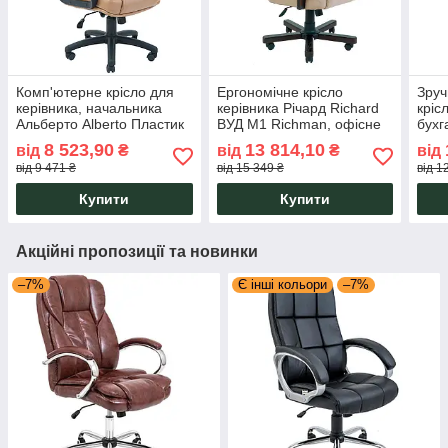
Комп'ютерне крісло для
Ергономічне крісло
Зруч
керівника, начальника
керівника Річард Richard
кріс
Альберто Alberto Пластик
ВУД М1 Richman, офісне
бухг
М1 Richman
крісло для директора
Мюн
8 523,90
13 814,10
від
₴
від
₴
від
Ric
від 9 471 ₴
від 15 349 ₴
від 1
Купити
Купити
Акційні пропозиції та новинки
–7%
Є інші кольори
–7%