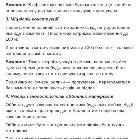
Важливо!
В офісних кріслах має бути механізм, що запобігає
перекиданню у разі можливих різких рухів користувача.
3. Міцність конструкції
Навантаження на виріб істотно залежить від типу хрестовини,
яка йде в комплекті. Пластикова витримка навантаження до
100 кг.
Хрестовина з металу може витримати 130 і більше кг, залежно
від товщини самого металу.
Важливо!
Також зверніть увагу на ролики, вони мають без
зусиль переміщатися будь-якою поверхнею, зокрема й по
килиму, легко відсувати та присувати крісло до столу.
Практично всі сучасні ролики — прогумовані, пересуваються
безшумно та не залишають слідів на підлозі.
4. Якість і зносостійкість оббивних матеріалів
Оббивка дуже важлива характеристика будь-яких меблів. Від її
якості залежить фактор як довго Вас тішитиме виріб своїм
зовнішнім виглядом.
Оббивка може бути з натуральних матеріалів або штучних
матеріалів.