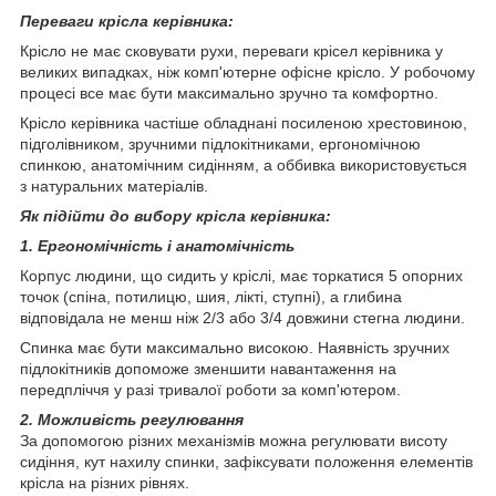
Переваги крісла керівника:
Крісло не має сковувати рухи, переваги крісел керівника у
великих випадках, ніж комп'ютерне офісне крісло. У робочому
процесі все має бути максимально зручно та комфортно.
Крісло керівника частіше обладнані посиленою хрестовиною,
підголівником, зручними підлокітниками, ергономічною
спинкою, анатомічним сидінням, а оббивка використовується
з натуральних матеріалів.
Як підійти до вибору крісла керівника:
1. Ергономічність і анатомічність
Корпус людини, що сидить у кріслі, має торкатися 5 опорних
точок (спіна, потилицю, шия, лікті, ступні), а глибина
відповідала не менш ніж 2/3 або 3/4 довжини стегна людини.
Спинка має бути максимально високою. Наявність зручних
підлокітників допоможе зменшити навантаження на
передпліччя у разі тривалої роботи за комп'ютером.
2. Можливість регулювання
За допомогою різних механізмів можна регулювати висоту
сидіння, кут нахилу спинки, зафіксувати положення елементів
крісла на різних рівнях.