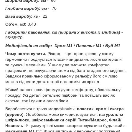
Ширина виробу, см
- 66
Глибина виробу, см
- 70
Вага виробу, кг
- 22
Об'єм, м3:
0,43
Габарити паковання, см (ширина х висота х глибина)
-
95*65*70
Модифікація на вибір:
Хром М1 / Пластик М1 / Вуд М1
Чому варто купити.
Річард — це гарне крісло, у якому
гармонійно поєднується класичний дизайн, якісні матеріали
та сучасні механізми. У ньому ви зможете комфортно
працювати, не відчуваючи втоми від багатогодинного сидіння.
Завдяки правильно сформованому рельєфу його сміливо
можна віднести до категорії ергономічних крісел.
М'який наповнювач формує дуже комфортну, обволікальну
посадку. Усі деталі ретельно підібрані та потішать вас як
окремо, так і єдиним ансамблем.
Виробляється в трьох модифікаціях:
пластик, хром і екстра
(дерево)
. Як оббивка може використовуватися:
натуральна
шкіра-люкс, шкірозамінники серій Титан/Мадрес, Флай/
Неаполь
. У цьому кріслі може використовуватися будь-який з
механізмів М1
(tilt, фіксація тільки у верхньому положенні),