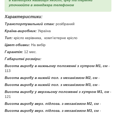
в категоріях найвищої якості, ціну та терміни
уточнюйте в менеджера телефоном
Характеристики:
Транспортувальний стан:
розібраний
Країна-виробник:
Україна
Тип:
крісло керівника, комп'ютерне крісло
Цвет обивки:
На вибір
Гарантія:
12 мес.
Габаритні розміри:
Висота виробу в нижньому положенні з хутром М1, см
-
113
Висота виробу в нижній пол. з механізмом М2, см
-
Висота виробу в нижній пол. з механізмом М3, см
-
Висота виробу у верхньому положенні з хутром М1, см
-
121
Висота виробу верх. підлога. з механізмом М2, см
-
Висота виробу верх. підлога. з механізмом М3, см
-