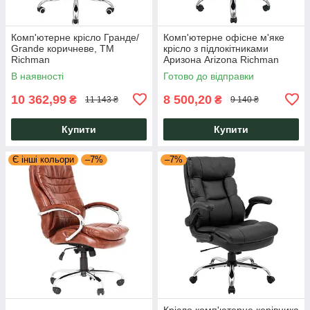
Комп'ютерне крісло Гранде/
Комп'ютерне офісне м'яке
Grande коричневе, ТМ
крісло з підлокітниками
Richman
Аризона Arizona Richman
В наявності
Готово до відправки
10 362,99
8 500,20
₴
₴
11 143 ₴
9 140 ₴
Купити
Купити
Є інші кольори
–7%
–7%
Крісло комп'ютерне керівника