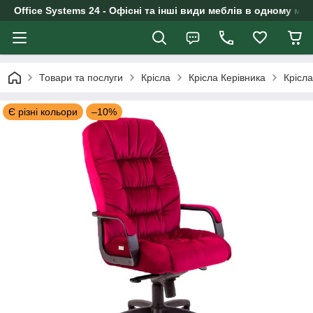
Office Systems 24 - Офісні та інші види меблів в одному маг
Товари та послуги
Крісла
Крісла Керівника
Крісл
Є різні кольори
–10%