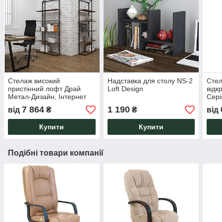
Стелаж високий
Надставка для столу NS-2
Стел
пристінний лофт Драй
Loft Design
відк
Метал-Дизайн, Інтернет
Сері
магазин меблів
7 864
1 190
від
₴
₴
від
Купити
Купити
Подібні товари компанії