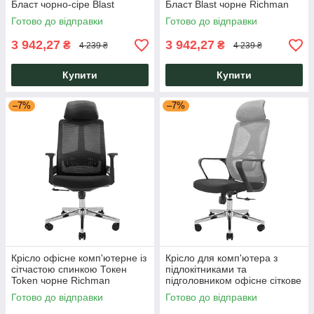
Бласт чорно-сіре Blast
Бласт Blast чорне Richman
Richman
Готово до відправки
Готово до відправки
3 942,27
3 942,27
₴
₴
4 239 ₴
4 239 ₴
Купити
Купити
–7%
–7%
Крісло офісне комп'ютерне із
Крісло для комп'ютера з
сітчастою спинкою Токен
підлокітниками та
Token чорне Richman
підголовником офісне сіткове
Монеро Monero сіре ТМ
Готово до відправки
Готово до відправки
Richman