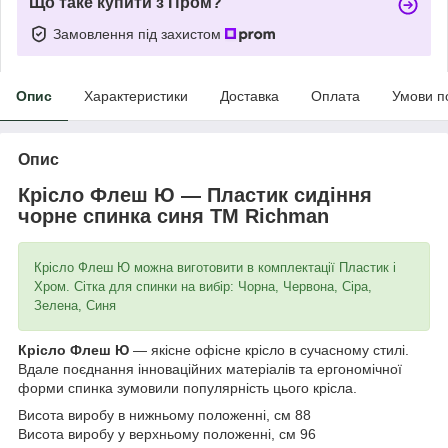
Що таке купити з Пром?
Замовлення під захистом
Опис
Характеристики
Доставка
Оплата
Умови п
Опис
Крісло Флеш Ю — Пластик сидіння
чорне спинка синя ТМ Richman
Крісло Флеш Ю можна виготовити в комплектації Пластик і
Хром. Сітка для спинки на вибір: Чорна, Червона, Сіра,
Зелена, Синя
Крісло Флеш Ю
— якісне офісне крісло в сучасному стилі.
Вдале поєднання інноваційних матеріалів та ергономічної
форми спинка зумовили популярність цього крісла.
Висота виробу в нижньому положенні, см 88
Висота виробу у верхньому положенні, см 96