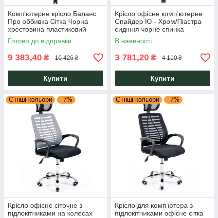
Комп'ютерне крісло Баланс
Крісло офісне комп'ютерне
Про оббивка Сітка Чорна
Спайдер Ю - Хром/Піастра
хрестовина пластиковий
сидіння чорне спинка
механізм Synchro Richman
червона ТМ Richman
Готово до відправки
В наявності
9 383,40
3 781,20
₴
₴
10 426 ₴
4 110 ₴
Купити
Купити
Є інші кольори
–7%
Є інші кольори
–7%
Крісло офісне сіточне з
Крісло для комп'ютера з
підлокітниками на колесах
підлокітниками офісне сітка