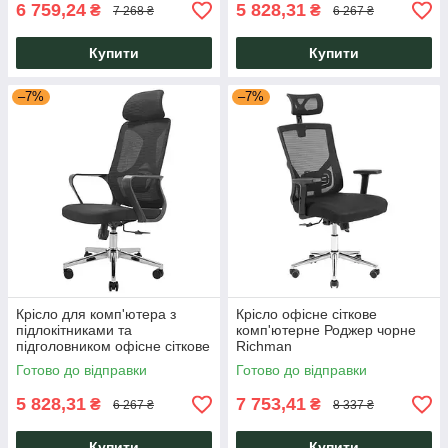
6 759,24
5 828,31
₴
₴
7 268 ₴
6 267 ₴
Купити
Купити
–7%
–7%
Крісло для комп'ютера з
Крісло офісне сіткове
підлокітниками та
комп'ютерне Роджер чорне
підголовником офісне сіткове
Richman
Монеро Monero чорне
Готово до відправки
Готово до відправки
Richman
5 828,31
7 753,41
₴
₴
6 267 ₴
8 337 ₴
Купити
Купити