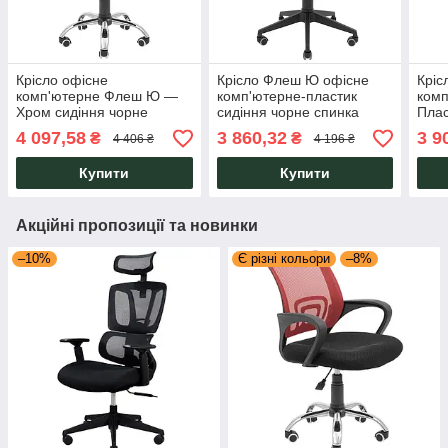
Крісло офісне
Крісло Флеш Ю офісне
Кріс
комп'ютерне Флеш Ю —
комп'ютерне-пластик
ком
Хром сидіння чорне
сидіння чорне спинка
Плас
спинка зелена ТМ
зелена ТМ Richman
спин
4 097,58
3 860,32
3 9
₴
₴
4 406 ₴
4 196 ₴
Richman
Купити
Купити
Акційні пропозиції та новинки
–10%
Є різні кольори
–8%