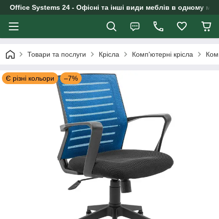
Office Systems 24 - Офісні та інші види меблів в одному маг
Товари та послуги
Крісла
Комп'ютерні крісла
Ком
Є різні кольори
–7%