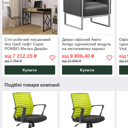
Стіл робочий письмовий
Диван офісний Аміго
Офі
без тумб лофт Серія
Amigo одномісний модуль
одно
РОМБО Метал-Дизайн
на металевому каркасі
Visi
68х70х76H Richman
очік
7 212,15
9 806,40
від
₴
від
₴
від
від 7 755 ₴
від 10 896 ₴
від 1
Купити
Купити
Подібні товари компанії