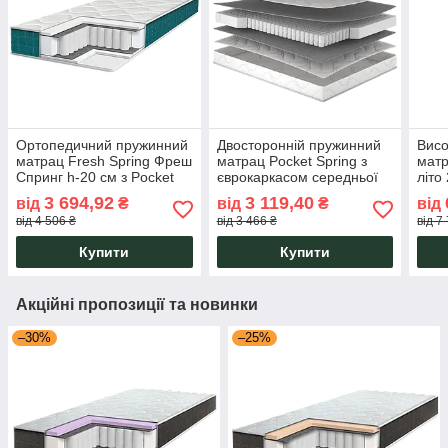
Ортопедичний пружинний
Двосторонній пружинний
Висо
матрац Fresh Spring Фреш
матрац Pocket Spring з
матр
Спринг h-20 см з Pocket
єврокаркасом середньої
літо
Spring середньої
жорсткості Rulle Руле h-18
жорс
3 694,92
3 119,40
від
₴
від
₴
від
жорсткості Eurosleep
см Matro
in 1
від 4 506 ₴
від 3 466 ₴
від 7
Купити
Купити
Акційні пропозиції та новинки
–30%
–25%