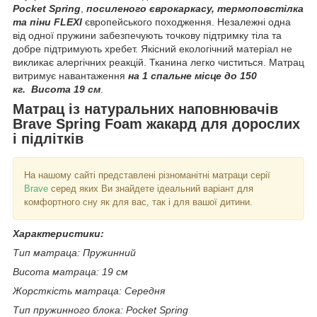
Pocket Spring
,
посиленого єврокаркасу
,
термоповстілка
та піни FLEXI
європейського походження. Незалежні одна
від одної пружини забезпечують точкову підтримку тіла та
добре підтримують хребет.
Якісний екологічний матеріал не
викликає алергічних реакцій. Тканина легко чиститься. Матрац
витримує навантаження
на 1 спальне місце до 150
кг.
Висота 19 см
.
Матрац із натуральних наповнювачів
Brave Spring Foam жакард для дорослих
і підлітків
На нашому сайті представлені різноманітні матраци серії
Brave
серед яких Ви знайдете ідеальний варіант для
комфортного сну як для вас, так і для вашої дитини.
Характеристики:
Тип матраца: Пружинний
Висота матраца: 19 см
Жорсткість матраца: Середня
Тип пружинного блока: Pocket Spring