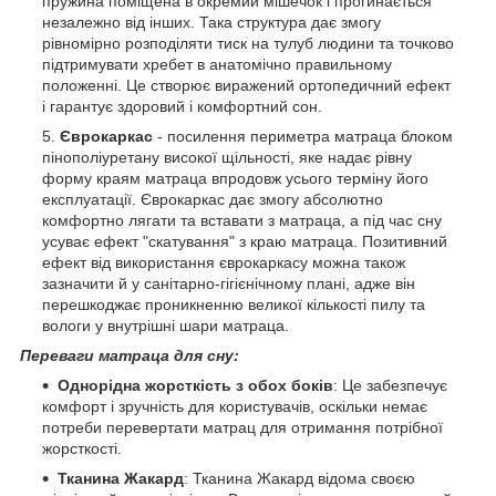
пружина поміщена в окремий мішечок і прогинається
незалежно від інших. Така структура дає змогу
рівномірно розподіляти тиск на тулуб людини та точково
підтримувати хребет в анатомічно правильному
положенні. Це створює виражений ортопедичний ефект
і гарантує здоровий і комфортний сон.
Єврокаркас
- посилення периметра матраца блоком
пінополіуретану високої щільності, яке надає рівну
форму краям матраца впродовж усього терміну його
експлуатації. Єврокаркас дає змогу абсолютно
комфортно лягати та вставати з матраца, а під час сну
усуває ефект "скатування" з краю матраца. Позитивний
ефект від використання єврокаркасу можна також
зазначити й у санітарно-гігієнічному плані, адже він
перешкоджає проникненню великої кількості пилу та
вологи у внутрішні шари матраца.
Переваги матраца для сну:
Однорідна жорсткість з обох боків
: Це забезпечує
комфорт і зручність для користувачів, оскільки немає
потреби перевертати матрац для отримання потрібної
жорсткості.
Тканина Жакард
: Тканина Жакард відома своєю