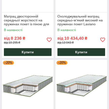
Матрац двосторонній
Охолоджувальний матрац
середньої жорсткості на
середньо-м'який високий на
пружинах покет із піною для
пружинах покет Laviano
ліжка Laviano Spring Relax
Spring Aqua Memory Gel
В наявності
В наявності
Eurosleep
Eurosleep 26 см
8 236
10 434,40
від
₴
від
₴
від 10 295 ₴
від 13 043 ₴
Купити
Купити
–20%
–20%