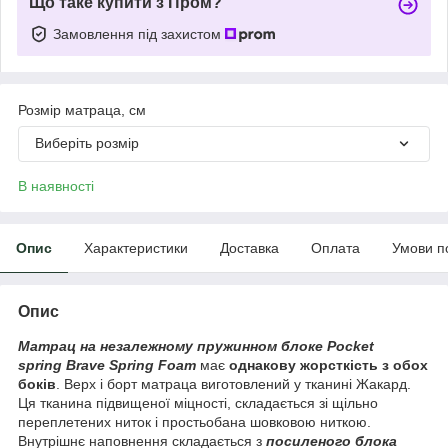
Що таке купити з Пром?
Замовлення під захистом
Розмір матраца, см
Виберіть розмір
В наявності
Опис
Характеристики
Доставка
Оплата
Умови п
Опис
Матрац на незалежному пружинном блоке Pocket
spring
Brave Spring Foam
має
однакову жорсткість з обох
боків
. Верх і борт матраца виготовлений у тканині Жакард.
Ця тканина підвищеної міцності, складається зі щільно
переплетених ниток і простьобана шовковою ниткою.
Внутрішнє наповнення складається з
посиленого блока