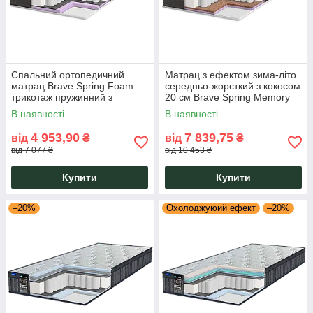
Спальний ортопедичний
Матрац з ефектом зима-літо
матрац Brave Spring Foam
середньо-жорсткий з кокосом
трикотаж пружинний з
20 см Brave Spring Memory
єврокаркасом заввишки 19
Cocos трикотаж Eurosleep
В наявності
В наявності
см Eurosleep
4 953,90
7 839,75
від
₴
від
₴
від 7 077 ₴
від 10 453 ₴
Купити
Купити
–20%
Охолоджуюий ефект
–20%