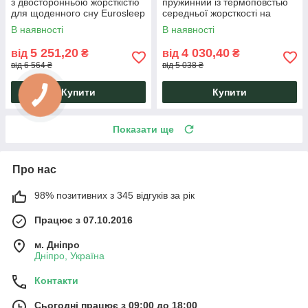
з двосторонньою жорсткістю
пружинний із термоповстью
для щоденного сну Eurosleep
середньої жорсткості на
Pulson Elit Cocos
Pocket spring h 19 Ultra
В наявності
В наявності
Spring Eurosleep
5 251,20
4 030,40
від
₴
від
₴
від 6 564 ₴
від 5 038 ₴
Купити
Купити
Показати ще
Про нас
98% позитивних з 345 відгуків за рік
Працює з 07.10.2016
м. Дніпро
Дніпро, Україна
Контакти
Сьогодні працює з 09:00 до 18:00