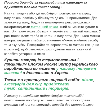
Правила догляду за ортопедичним матрацом із
пружинним блоком Pocket Spring :
Раз на тиждень або дві необхідно провітрювати матрац,
видаляючи постільну білизну та даючи їй просушитися.
Для
захисту від пилу, бруду та пошкоджень рекомендується
використовувати
матрацний чохол
, який ви можете купити в
нас. Він також може збільшити термін експлуатації матраца. У
разі появи плям треба їх негайно видаляти. Для цього можна
використовувати слабке розчинення м'якого мийного засобу
та м'яку губку. Повертайте та перевертайте матрац (якщо це
можливо), щоб рівномірно розподілити навантаження й
запобігти утворенню ямок.
Купити матрац із термоповстьом і
пружинним блоком Pocket Spring
українського
виробництва ви можете
у нашому інтернет-
магазині
з доставкою в Україні.
Також ми пропонуємо широкий вибір:
ліжок
,
аксесуарів для сну
,
приліжкових
тумб
,
світильників і торшерів
.
У зв'язку з постійною модернізацією технологій і
поліпшенням продукції ми залишаємо за собою право
вносити зміни в конструкцію виробів без попереднього