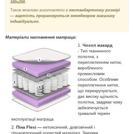
180х200.
Також можливо виготовляти в
нестандартному розмірі
— вартість прораховується менеджером магазину
індивідуально.
Матеріали наповнення матраца:
Чохол жакард
- Тип тканинного
полотна, з
переплетенням ниток,
виробленого
промисловим
способом. Особливе
переплетення ниток,
що перекручуються,
дає високу щільність
полотна, завдяки чому
забезпечується
тривалий термін
експлуатації матраца
Піна Flexi —
нетоксичний, довговічний і
гіпоалергенний пористий матеріал. Завдяки