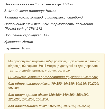
Навантаження на 1 спальне місце: 150 кг
Знімний чохол матраца: Немає
Тканина чохла: Жакард, синтефлекс, спанбонд
Наповнення:
Flexi піна 2 см, термоповсть, посилений
"Pocket spring
" TFK-272
Посилений єврокаркас: Так
Кріплення: Немає
Гарантія: 18 міс
Ми пропонуємо широкий вибір розмірів, щоб кожен міг знайти
відповідний варіант. Наші матраци доступні як для дорослих,
так і для дітей-підлітків, у різних розмірах.
Ви можете купити ортопедичний пружинний матрац:
для односпального ліжка: 70х190; 80х190; 90х190; 80х200;
90х200;
для полуторного ліжка: 120х190; 140х190; 150х190;
120х200; 140х200; 150х200;
для двоспального ліжка: 160х190; 180х190; 160х200;