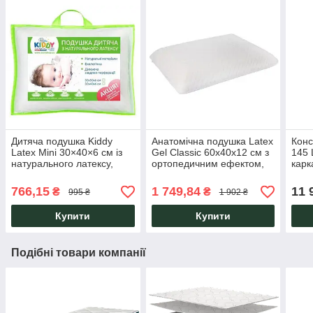
Дитяча подушка Kiddy
Анатомічна подушка Latex
Конс
Latex Mini 30×40×6 см із
Gel Classic 60х40х12 см з
145 
натурального латексу,
ортопедичним ефектом,
карк
гіпоалергенна й
латексом і
прис
анатомічна Eurosleep
охолоджувальним гелем
лоф
766,15
1 749,84
11 
₴
₴
995 ₴
1 902 ₴
Eurosleep
Купити
Купити
Подібні товари компанії