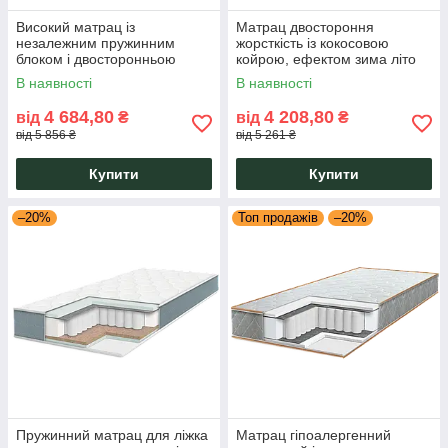
Високий матрац із
Матрац двостороння
незалежним пружинним
жорсткість із кокосовою
блоком і двосторонньою
койрою, ефектом зима літо
жорсткістю Eurosleep Pulson
на Pocket Spring Eurosleep
В наявності
В наявності
Grand Cocos
Pulson 2 in 1
4 684,80
4 208,80
від
₴
від
₴
від 5 856 ₴
від 5 261 ₴
Купити
Купити
–20%
Топ продажів
–20%
Пружинний матрац для ліжка
Матрац гіпоалергенний