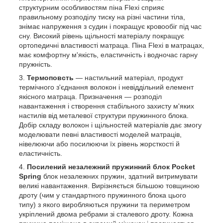
структурним особливостям піна Flexi сприяє
правильному розподілу тиску на різні частини тіла,
знімає напруження з судин і покращує кровообіг під час
сну. Високий рівень щільності матеріалу покращує
ортопедичні властивості матраца. Піна Flexi в матрацах,
має комфортну м'якість, еластичність і водночас гарну
пружність.
Термоповсть
— настильний матеріал, продукт
термічного з'єднання волокон і невіддільний елемент
якісного матраца. Призначення — розподіл
навантаження і створення стабільного захисту м'яких
настилів від металевої структури пружинного блока.
Добір складу волокон і щільностей матеріалів дає змогу
моделювати певні властивості моделей матраців,
нівелюючи або посилюючи їх рівень жорсткості й
еластичність.
Посилений незалежний пружинний блок Pocket
Spring
блок незалежних пружин, здатний витримувати
великі навантаження. Вирізняється більшою товщиною
дроту (чим у стандартного пружинного блока цього
типу) з якого виробляються пружини та периметром
укріплений двома ребрами зі сталевого дроту. Кожна