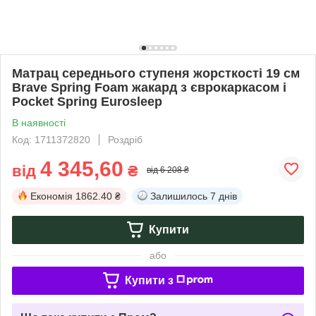
Матрац середнього ступеня жорсткості 19 см
Brave Spring Foam жакард з єврокаркасом і
Pocket Spring Eurosleep
В наявності
Код: 1711372820
Роздріб
4 345,60
від
₴
від 6 208 ₴
Економія
1862.40 ₴
Залишилось
7 днів
Купити
або
Купити з