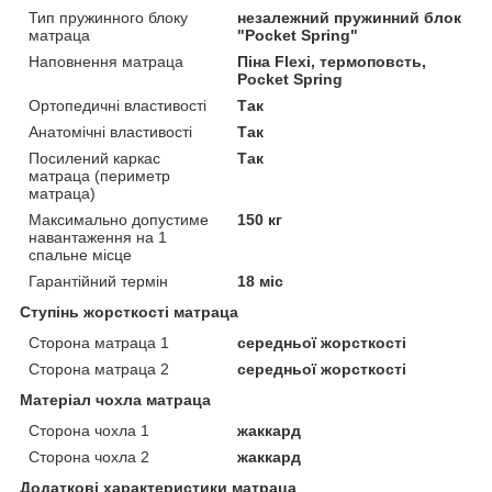
Тип пружинного блоку
незалежний пружинний блок
матраца
"Pocket Spring"
Наповнення матраца
Піна Flexi, термоповсть,
Pocket Spring
Ортопедичні властивості
Так
Анатомічні властивості
Так
Посилений каркас
Так
матраца (периметр
матраца)
Максимально допустиме
150 кг
навантаження на 1
спальне місце
Гарантійний термін
18 міс
Ступінь жорсткості матраца
Сторона матраца 1
середньої жорсткості
Сторона матраца 2
середньої жорсткості
Матеріал чохла матраца
Сторона чохла 1
жаккард
Сторона чохла 2
жаккард
Додаткові характеристики матраца