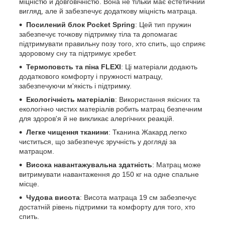
міцністю й довговічністю. Вона не тільки має естетичний
вигляд, але й забезпечує додаткову міцність матраца.
Посилений блок Pocket Spring
: Цей тип пружин
забезпечує точкову підтримку тіла та допомагає
підтримувати правильну позу того, хто спить, що сприяє
здоровому сну та підтримує хребет.
Термоповсть та піна FLEXI
: Ці матеріали додають
додаткового комфорту і пружності матрацу,
забезпечуючи м'якість і підтримку.
Екологічність матеріалів
: Використання якісних та
екологічно чистих матеріалів робить матрац безпечним
для здоров'я й не викликає алергічних реакцій.
Легке чищення тканини
: Тканина Жакард легко
чиститься, що забезпечує зручність у догляді за
матрацом.
Висока навантажувальна здатність
: Матрац може
витримувати навантаження до 150 кг на одне спальне
місце.
Чудова висота
: Висота матраца 19 см забезпечує
достатній рівень підтримки та комфорту для того, хто
спить.