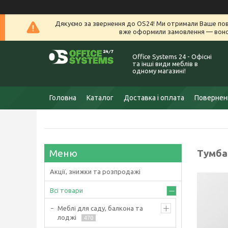
Дякуємо за звернення до OS24! Ми отримали Ваше пов
вже оформили замовлення — воно 
Office Systems 24 - Офісні
та інші види меблів в
одному магазині!
Головна
Каталог
Доставка і оплата
Поверненн
Тумба 
Акції, знижки та розпродажі
Всі товари
Меблі для саду, балкона та
лоджі
470