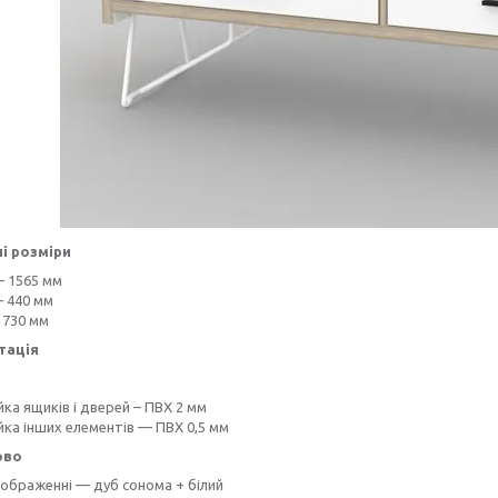
і розміри
 1565 мм
— 440 мм
 730 мм
тація
ка ящиків і дверей – ПВХ 2 мм
йка інших елементів — ПВХ 0,5 мм
ово
зображенні — дуб сонома + білий