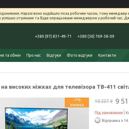
ідомлення. Наразі воно надійшло поза робочим часом, тому менеджер в
успішно отримане та буде опрацьоване менеджером у робочий час. Дяк
+380 (97) 831-49-71
+380 (50) 769-38-09
я та обмін
Про нас
Відгуки
Фото відгуки
Контакти
на високих ніжках для телевізора ТВ-411 світ
9 51
–7%
10 227 ₴
Під замовлення
К
Відправка з 14