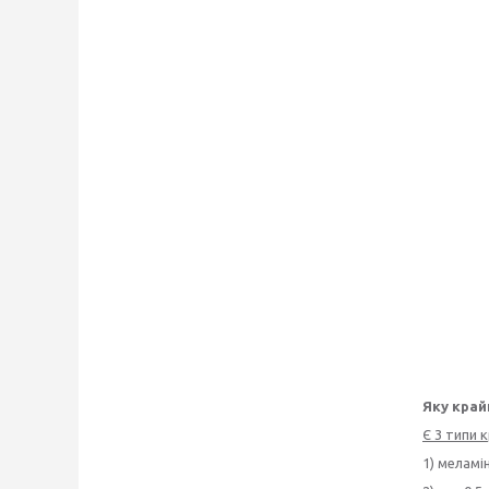
Яку край
Є 3 типи 
1) меламі