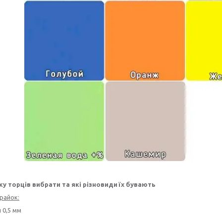
ку торців вибрати та які різновиди їх бувають
крайок:
н 0,5 мм