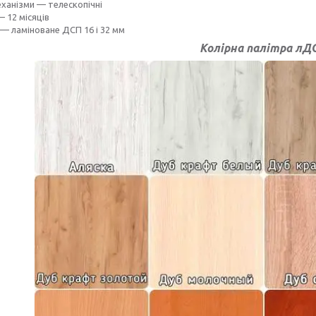
еханізми — телескопічні
— 12 місяців
— ламіноване ДСП 16 і 32 мм
Колірна палітра лД