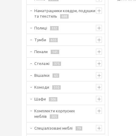
Наматрацники ковдри, подушки
та текстиль
688
Полиці
332
Тумби
655
Пенали
141
Стелажі
375
Вішалки
65
Комоди
310
Шафи
506
Комплекти корпусних
меблів
505
Спеціалізовані меблі
79