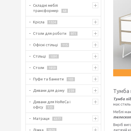
Складні меблі
трансформер
68
Крісла
1324
Столи для роботи
971
Офісні стільці
115
Стільці
1091
Столи
1859
Пуфи та банкети
103
Тумба 
Дивани для дому
259
Тумба пі
Дивани для HoReCa і
має стиль
офісу
133
Меблі м
телескоп
Матраци
6377
Виріб виг
Ліжка
дитячій к
3676