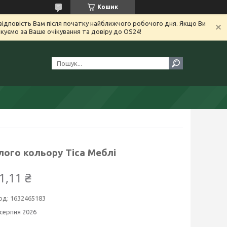
Кошик
ідповість Вам після початку найближчого робочого дня. Якщо Ви
уємо за Ваше очікування та довіру до OS24!
лого кольору Тіса Меблі
1,11 ₴
од:
1632465183
 серпня 2026