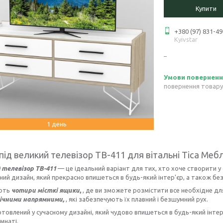
Купити
+380 (97) 831-49
Kyivstar
повернення товару
1 день
під великий телевізор ТВ-411 для вітальні Тіса Мебл
д телевізор ТВ-411
— це ідеальний варіант для тих, хто хоче створити 
ний дизайн, який прекрасно впишеться в будь-який інтер'єр, а також без
ають
чотири місткі ящики
,
, де ви зможете розмістити все необхідне дл
ічними напрямними,
, які забезпечують їх плавний і безшумний рух.
отовлений у сучасному дизайні, який чудово впишеться в будь-який інтер'
імнаті.