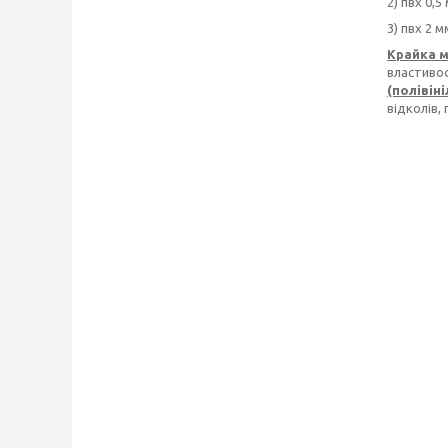
2) пвх 0,5
3) пвх 2 м
Крайка 
властиво
(полівін
відколів,