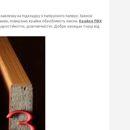
аклеєну на підкладку з папірусного паперу. Захисні
уванню, поверхню крайки обробляють лаком.
Крайка ПВХ
аростійкістю, довговічністю. Добре захищає торці від