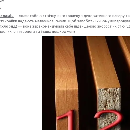
 мм
м
меламін
— являє собою стрічку, виготовлену з декоративного паперу та н
сті крайки надають меламінові смоли. Щоб запобігти їхньому випаров
ілхлорид)
— вона зарекомендувала себе підвищеною зносостійкістю, уд
 проникнення вологи та інших пошкоджень.