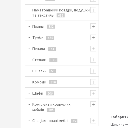
Наматрацники ковдри, подушки
та текстиль
688
Полиці
332
Тумби
655
Пенали
141
Стелажі
375
Вішалки
65
Комоди
310
Шафи
506
Комплекти корпусних
меблів
505
Габаритн
Спеціалізовані меблі
79
Ширина —