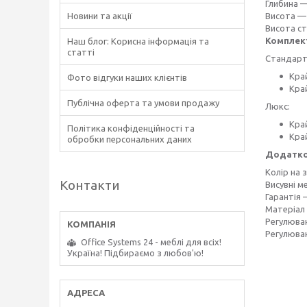
Глибина 
Новини та акції
Висота — 
Висота ст
Комплек
Наш блог: Корисна інформація та
статті
Стандарт
Край
Фото відгуки наших клієнтів
Кра
Публічна оферта та умови продажу
Люкс:
Край
Політика конфіденційності та
Кра
обробки персональних даних
Додатк
Колір на 
Контакти
Висувні м
Гарантія 
Матеріал
Регулюван
Регулюван
Office Systems 24 - меблі для всіх!
Україна! Підбираємо з любов'ю!