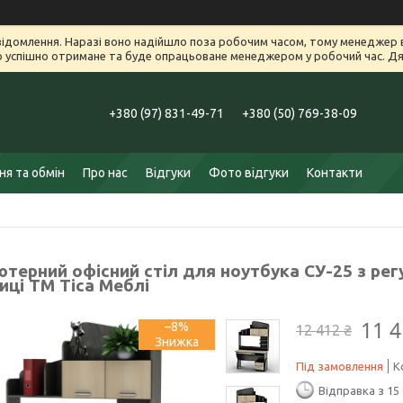
ідомлення. Наразі воно надійшло поза робочим часом, тому менеджер в
успішно отримане та буде опрацьоване менеджером у робочий час. Дяк
+380 (97) 831-49-71
+380 (50) 769-38-09
я та обмін
Про нас
Відгуки
Фото відгуки
Контакти
ютерний офісний стіл для ноутбука СУ-25 з ре
иці ТМ Тіса Меблі
11 4
–8%
12 412 ₴
Під замовлення
К
Відправка з 15