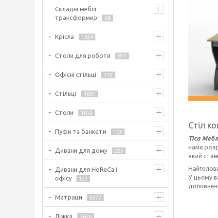
Складні меблі
трансформер
68
Крісла
1324
Столи для роботи
971
Офісні стільці
115
Стільці
1091
Столи
1859
Стіл к
Пуфи та банкети
103
Тіса Мебл
нами розр
Дивани для дому
259
який стан
Найголов
Дивани для HoReCa і
У цьому 
офісу
133
доповнен
Матраци
6377
Ліжка
3676