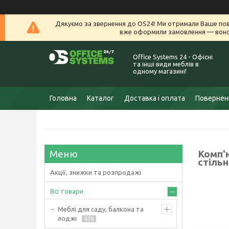
Дякуємо за звернення до OS24! Ми отримали Ваше пов
вже оформили замовлення — воно 
Office Systems 24 - Офісні
та інші види меблів в
одному магазині!
Головна
Каталог
Доставка і оплата
Поверненн
Комп'
стільн
Акції, знижки та розпродажі
Всі товари
Меблі для саду, балкона та
лоджі
470