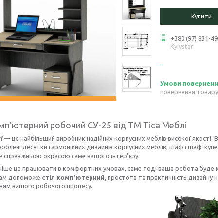
Купити
+380 (97) 831-49
Kyivstar
повернення товару
омп'ютерний робочий СУ-25 від ТМ Тіса Меблі
і
— це найбільший виробник надійних корпусних меблів високої якості. В
облені десятки гармонійних дизайнів корпусних меблів, шаф і шаф-купе, 
е справжньою окрасою саме вашого інтер'єру.
ніше це працювати в комфортних умовах, саме тоді ваша робота буде
вам допоможе
стіл комп'ютерний,
простота та практичність дизайну 
ням вашого робочого процесу.