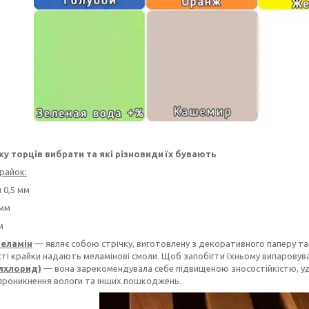
ку торців вибрати та які різновиди їх бувають
крайок:
н 0,5 мм
 мм
м
меламін
— являє собою стрічку, виготовлену з декоративного паперу та н
сті крайки надають меламінові смоли. Щоб запобігти їхньому випаров
ілхлорид)
— вона зарекомендувала себе підвищеною зносостійкістю, уд
 проникнення вологи та інших пошкоджень.