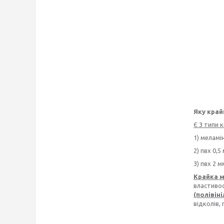
Яку край
Є 3 типи 
1) меламі
2) пвх 0,5
3) пвх 2 м
Крайка 
властиво
(полівін
відколів,