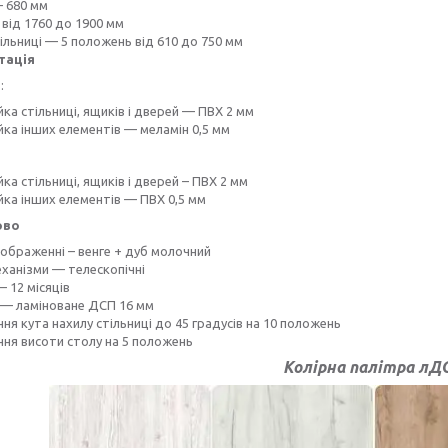
— 680 мм
від 1760 до 1900 мм
ільниці — 5 положень від 610 до 750 мм
тація
:
ка стільниці, ящиків і дверей — ПВХ 2 мм
йка інших елементів — меламін 0,5 мм
ка стільниці, ящиків і дверей – ПВХ 2 мм
йка інших елементів — ПВХ 0,5 мм
ово
зображенні – венге + дуб молочний
еханізми — телескопічні
— 12 місяців
 — ламіноване ДСП 16 мм
ня кута нахилу стільниці до 45 градусів на 10 положень
ня висоти столу на 5 положень
Колірна палітра лД