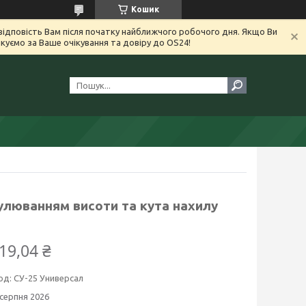
Кошик
ідповість Вам після початку найближчого робочого дня. Якщо Ви
уємо за Ваше очікування та довіру до OS24!
гулюванням висоти та кута нахилу
19,04 ₴
од:
СУ-25 Универсал
 серпня 2026