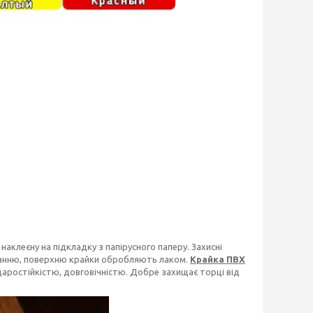
аклеєну на підкладку з папірусного паперу. Захисні
уванню, поверхню крайки обробляють лаком.
Крайка ПВХ
аростійкістю, довговічністю. Добре захищає торці від