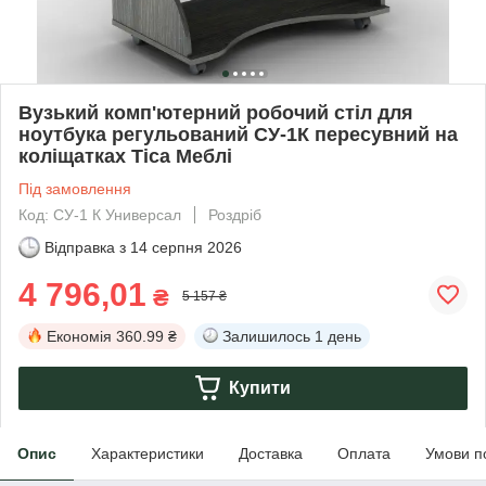
Вузький комп'ютерний робочий стіл для
ноутбука регульований СУ-1К пересувний на
коліщатках Тіса Меблі
Під замовлення
Код: СУ-1 К Универсал
Роздріб
Відправка з
14 серпня 2026
4 796,01
₴
5 157 ₴
Економія
360.99 ₴
Залишилось
1 день
Купити
Опис
Характеристики
Доставка
Оплата
Умови п