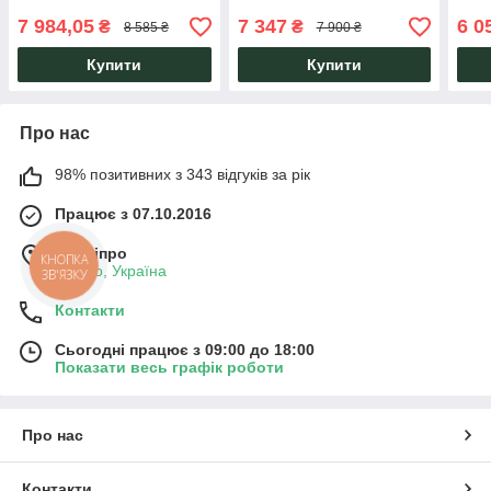
сучасний дизайн ТМ Тіса
висувними ящиками ТМ
регу
Меблі
Тіса Меблі
нахи
7 984,05
7 347
6 0
₴
₴
8 585 ₴
7 900 ₴
Купити
Купити
Про нас
98% позитивних з 343 відгуків за рік
Працює з 07.10.2016
м. Дніпро
КНОПКА
Дніпро, Україна
ЗВ'ЯЗКУ
Контакти
Сьогодні працює з 09:00 до 18:00
Показати весь графік роботи
Про нас
Контакти