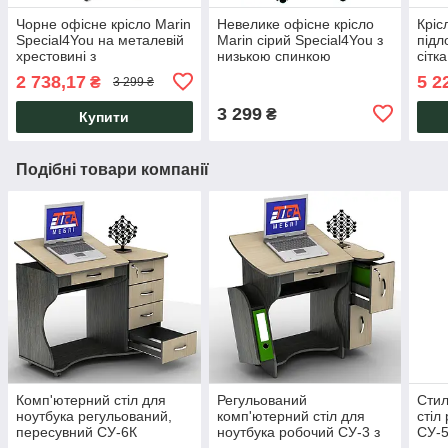
Чорне офісне крісло Marin
Невелике офісне крісло
Кріс
Special4You на металевій
Marin сірий Special4You з
підл
хрестовині з
низькою спинкою
сітка
регулюванням висоти
Spec
2 738,17
5 2
₴
3 299 ₴
3 299
₴
Купити
Подібні товари компанії
Комп'ютерний стіл для
Регульований
Стил
ноутбука регульований,
комп'ютерний стіл для
стіл
пересувний СУ-6К
ноутбука робочий СУ-3 з
СУ-5