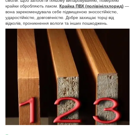
смоли. Щоб запобігти їхньому випаровуванню, поверхню
крайки обробляють лаком.
Крайка ПВХ (полівінілхлорид)
—
вона зарекомендувала себе підвищеною зносостійкістю,
ударостійкістю, довговічністю. Добре захищає торці від
відколів, проникнення вологи та інших пошкоджень.