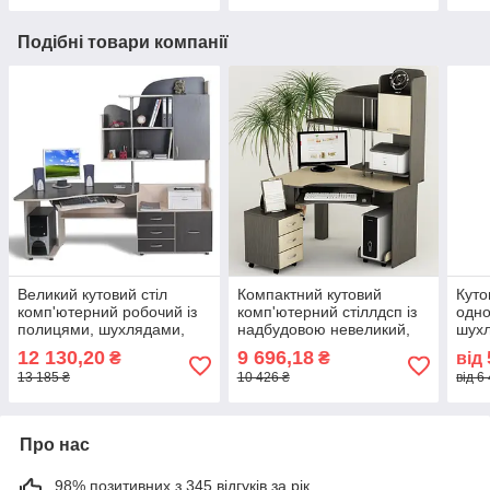
просторів
робочих місць офісів
Подібні товари компанії
Великий кутовий стіл
Компактний кутовий
Куто
комп'ютерний робочий із
комп'ютерний стіллдсп із
одно
полицями, шухлядами,
надбудовою невеликий,
шухл
шафками СК-6
для роботи та дому СК-23
для 
12 130,20
9 696,18
₴
₴
від
однотумбовий тис Меблі
Тіса Меблі
СП-1
13 185 ₴
10 426 ₴
від 6
Про нас
98% позитивних з 345 відгуків за рік