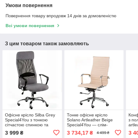
Умови повернення
Повернення товару впродовж 14 днів за домовленістю
Всі умови повернення
З цим товаром також замовляють
Офісне крісло Silba Grey
Тонке офісне крісло
Конф
Special4You з тонкою
Solano Artleather Beige
з по
сітчастою спинкою та
Special4You — слім-
artl
металевою хрестовиною
модель для робочих зон
(off
3 999
3 734,17
3 4
₴
₴
4 499 ₴
для коворкінгів навчальних
приймальних домашніх