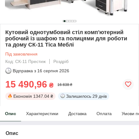
Кутовий однотумбовий стіл комп'ютерний
робочий із шафою та полицями для роботи
та дому СК-11 Тіса Меблі
Під замовлення
Код: СК-11 Престиж
Роздріб
Відправка з
16 серпня 2026
15 490,96
₴
16 838 ₴
Економія
1347.04 ₴
Залишилось
29 днів
Опис
Характеристики
Доставка
Оплата
Умови п
Опис