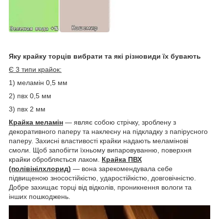
Яку крайку торців вибрати та які різновиди їх бувають
Є 3 типи крайок:
1) меламін 0,5 мм
2) пвх 0,5 мм
3) пвх 2 мм
Крайка меламін
— являє собою стрічку, зроблену з
декоративного паперу та наклеєну на підкладку з папірусного
паперу. Захисні властивості крайки надають меламінові
смоли. Щоб запобігти їхньому випаровуванню, поверхня
крайки обробляється лаком.
Крайка ПВХ
(полівінілхлорид)
— вона зарекомендувала себе
підвищеною зносостійкістю, ударостійкістю, довговічністю.
Добре захищає торці від відколів, проникнення вологи та
інших пошкоджень.