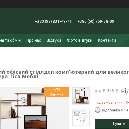
+380 (97) 831-49-71
+380 (50) 769-38-09
я та обмін
Про нас
Відгуки
Фото відгуки
Контакти
ий офісний стіллдсп комп'ютерний для великог
ра Тіса Меблі
ві
–7%
від 8 955 ₴
Під замовлення
К
Відправка з 14
Купити