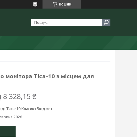
Кошик
о монітора Тіса-10 з місцем для
д 8 328,15 ₴
од:
Тиса-10 Класик+Бюджет
 серпня 2026