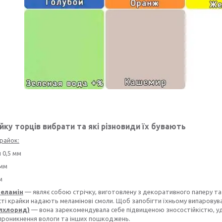
йку торців вибрати та які різновиди їх бувають
крайок:
н 0,5 мм
 мм
м
меламін
— являє собою стрічку, виготовлену з декоративного паперу та н
сті крайки надають меламінові смоли. Щоб запобігти їхньому випаров
ілхлорид)
— вона зарекомендувала себе підвищеною зносостійкістю, уд
 проникнення вологи та інших пошкоджень.