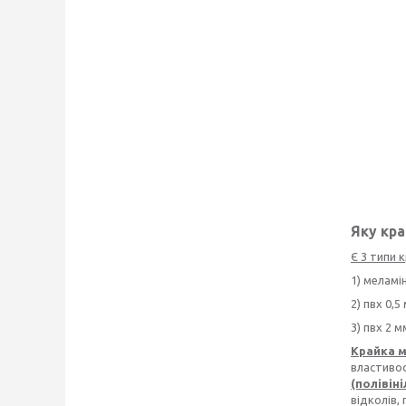
Яку кра
Є 3 типи 
1) меламі
2) пвх 0,5
3) пвх 2 м
Крайка 
властиво
(полівін
відколів,