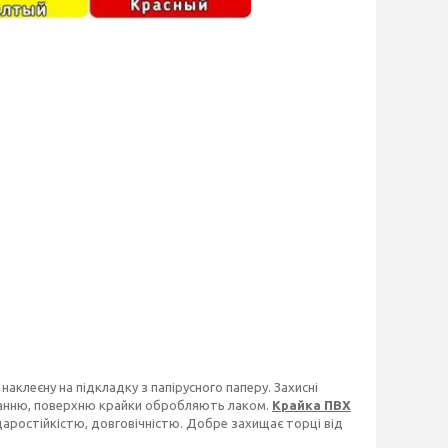
аклеєну на підкладку з папірусного паперу. Захисні
уванню, поверхню крайки обробляють лаком.
Крайка ПВХ
аростійкістю, довговічністю. Добре захищає торці від