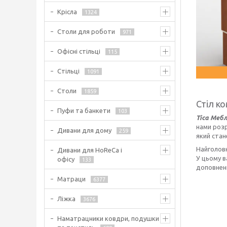
Крісла
1324
Столи для роботи
971
Офісні стільці
115
Стільці
1091
Столи
1859
Стіл к
Пуфи та банкети
103
Тіса Мебл
нами розр
Дивани для дому
259
який стан
Найголов
Дивани для HoReCa і
У цьому 
офісу
133
доповнен
Матраци
6377
Ліжка
3676
Наматрацники ковдри, подушки