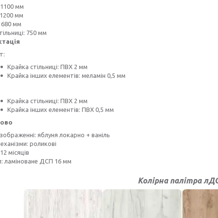
 1100 мм
 1200 мм
1680 мм
тільниці: 750 мм
ктація
т:
Крайка стільниці: ПВХ 2 мм
Крайка інших елементів: меламін 0,5 мм
Крайка стільниці: ПВХ 2 мм
Крайка інших елементів: ПВХ 0,5 мм
ово
 зображенні: яблуня локарно + ваніль
механізми: роликові
12 місяців
: ламіноване ДСП 16 мм
Колірна палітра лД