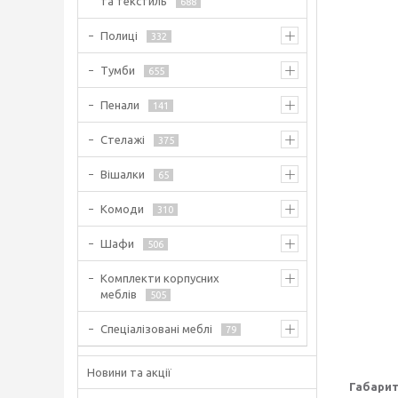
та текстиль
688
Полиці
332
Тумби
655
Пенали
141
Стелажі
375
Вішалки
65
Комоди
310
Шафи
506
Комплекти корпусних
меблів
505
Спеціалізовані меблі
79
Новини та акції
Габарит