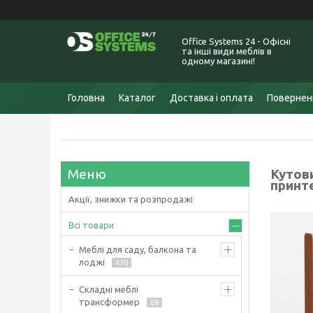
Office Systems 24 - Офісні
та інші види меблів в
одному магазині!
Головна
Каталог
Доставка і оплата
Поверненн
Кутов
принте
Акції, знижки та розпродажі
Всі товари
Меблі для саду, балкона та
лоджі
470
Складні меблі
трансформер
68