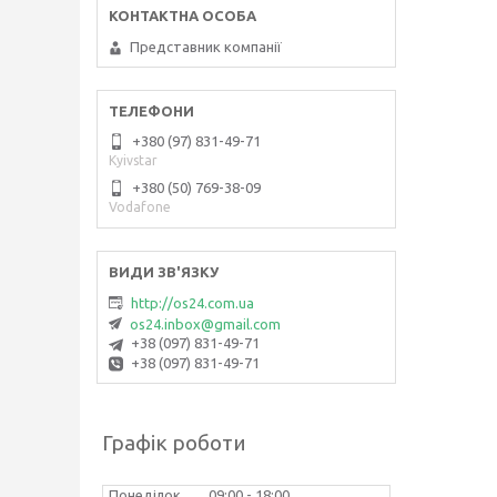
Представник компанії
+380 (97) 831-49-71
Kyivstar
+380 (50) 769-38-09
Vodafone
http://os24.com.ua
os24.inbox@gmail.com
+38 (097) 831-49-71
+38 (097) 831-49-71
Графік роботи
Понеділок
09:00
18:00