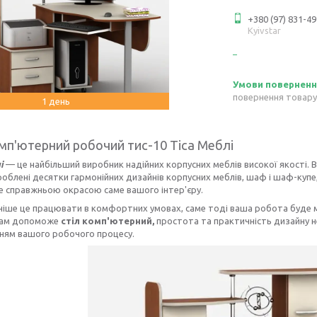
+380 (97) 831-49
Kyivstar
повернення товару
1 день
омп'ютерний робочий тис-10 Тіса Меблі
і
— це найбільший виробник надійних корпусних меблів високої якості. В
облені десятки гармонійних дизайнів корпусних меблів, шаф і шаф-купе, 
е справжньою окрасою саме вашого інтер'єру.
ніше це працювати в комфортних умовах, саме тоді ваша робота буде
вам допоможе
стіл комп'ютерний,
простота та практичність дизайну 
ням вашого робочого процесу.