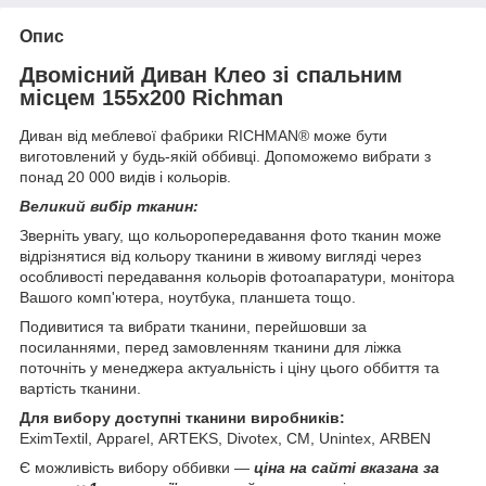
Опис
Двомісний Диван Клео зі спальним
місцем 155х200 Richman
Диван від меблевої фабрики RICHMAN® може бути
виготовлений у будь-якій оббивці. Допоможемо вибрати з
понад 20 000 видів і кольорів.
Великий вибір тканин:
Зверніть увагу, що кольоропередавання фото тканин може
відрізнятися від кольору тканини в живому вигляді через
особливості передавання кольорів фотоапаратури, монітора
Вашого комп'ютера, ноутбука, планшета тощо.
Подивитися та вибрати тканини, перейшовши за
посиланнями, перед замовленням тканини для ліжка
поточніть у менеджера актуальність і ціну цього оббиття та
вартість тканини.
Для вибору доступні тканини виробників:
EximTextil, Apparel, ARTEKS, Divotex, СМ, Unintex, ARBEN
Є можливість вибору оббивки —
ціна на сайті вказана за