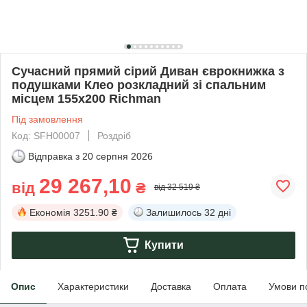
Сучасний прямий сірий Диван єврокнижка з
подушками Клео розкладний зі спальним
місцем 155х200 Richman
Під замовлення
Код: SFH00007
Роздріб
Відправка з
20 серпня 2026
29 267,10
від
₴
від 32 519 ₴
Економія
3251.90 ₴
Залишилось
32 дні
Купити
Опис
Характеристики
Доставка
Оплата
Умови п