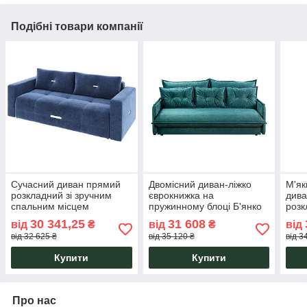
Подібні товари компанії
Сучасний диван прямий
Двомісний диван-ліжко
М'як
розкладний зі зручним
єврокнижка на
дива
спальним місцем
пружинному блоці Б'янко
розк
розміром 147х195 см Aldo
зі спальним місцем
Б'ян
30 341,25
31 608
від
₴
від
₴
від
Алдо Sofyno
180*200 Richman
160*
від 32 625 ₴
від 35 120 ₴
від 3
Купити
Купити
Про нас