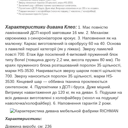
Характеристики дивана Клео:
1. Має повністю
ламінований ДСП-короб завтовшки 16 мм. 2. Механізм:
єврокнижка з синхронізатором крокує. 3. Наповнення як на
малюнку: Каркас виготовлений із євробрусу 60 на 40. Основа
з ламелей першої категорії (як у ліжках). Зверху ламелей
повсті 700. Етаж йде посилений 4-витковий пружинний блок
типу Bonel (товщина дроту 2,2 мм, висота пружин 80 мм). По
краях пружинного блока розташований поролон 35 щільності,
марки HS-3530. Накривається зверху шаром повсті щільністю
700. Зверху наноситься поролон 35 щільності, марки HS-
3530. Кінцевий шар — оббивна тканина проклеюється
синтепоном.
4. Підлокітники з ДСП і бруса. Дуже міцний.
Витримує навантаження до 120 кг, як на диван. 5. Подушки на
всіх диванах виготовлені з холофайберу (чохол на подушку/
наволочка/холофайбер). 6. Наповнення гарантія 2 роки.
Характеристики:
Довжина виробу, см: 236