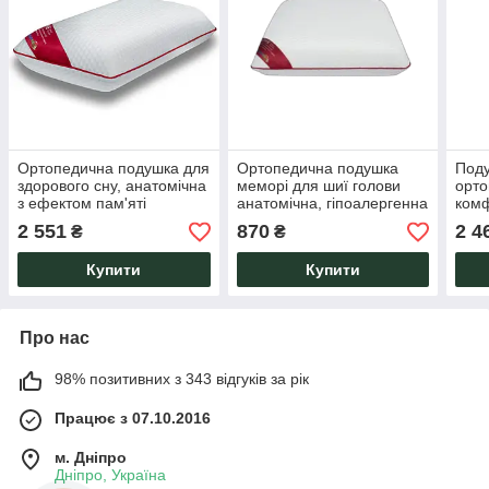
Ортопедична подушка для
Ортопедична подушка
Поду
здорового сну, анатомічна
меморі для шиї голови
орто
з ефектом пам'яті
анатомічна, гіпоалергенна
комф
59х43х10 см Noble
для сну Sweeten Mini
Nobl
2 551
870
2 4
₴
₴
Sweeten M HighFoam
HighFoam
для 
Hig
Купити
Купити
Про нас
98% позитивних з 343 відгуків за рік
Працює з 07.10.2016
м. Дніпро
Дніпро, Україна