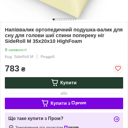
Напіввалик ортопедичний подушка-валик для
сну для голови шиї спини попереку ніг
SideRoll M 35х20х10 HighFoam
В наявності
Код: SideRoll M
Роздріб
783
₴
Купити
або
Купити з
Що таке купити з Пром?
Замовлення під захистом