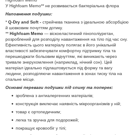
У Highfoam Memo** не розвивається бактеріальна флора
Наповнення подушки:
*
Q-Dry and Soft -
стрейчева тканина з ідеальною абсорбцією
й шовковим почуттям дотику.
**
Highfoam Memo
— віскоеластичний пінополіуретан,
розроблений для розподілу навантаження на тіло під час сну.
Ефективність цього матеріалу полягає в його унікальній
властивості забезпечувати комфортну підтримку тіла та
перешкоджати больовим відчуттям, які виникають через
тривале знерухомлення (наприклад, нічний сон). Цей
матеріал ідеально підлаштовується під форму та вагу
людини, розподіляючи навантаження в зонах тиску тіла на
спальне місце.
Основні переваги подушки під спину та поперек:
зроблена з антиалергенних матеріалів;
конструкція виключає наявність мікроорганізмів у ній;
товар є ортопедичним;
легка та зручна для подорожей;
покращує кровообіг у тілі;