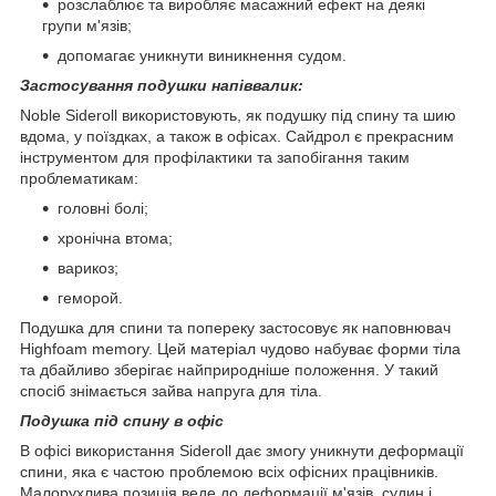
розслаблює та виробляє масажний ефект на деякі
групи м'язів;
допомагає уникнути виникнення судом.
Застосування подушки напіввалик:
Noble Sideroll використовують, як подушку під спину та шию
вдома, у поїздках, а також в офісах. Сайдрол є прекрасним
інструментом для профілактики та запобігання таким
проблематикам:
головні болі;
хронічна втома;
варикоз;
геморой.
Подушка для спини та попереку застосовує як наповнювач
Highfoam memory. Цей матеріал чудово набуває форми тіла
та дбайливо зберігає найприродніше положення. У такий
спосіб знімається зайва напруга для тіла.
Подушка під спину в офіс
В офісі використання Sideroll дає змогу уникнути деформації
спини, яка є частою проблемою всіх офісних працівників.
Малорухлива позиція веде до деформації м'язів, судин і