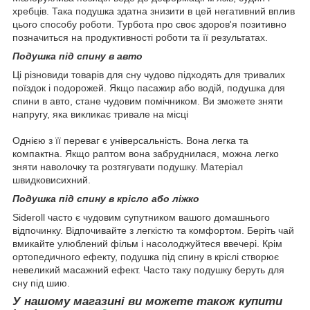
хребців. Така подушка здатна знизити в цей негативний вплив
цього способу роботи. Турбота про своє здоров'я позитивно
позначиться на продуктивності роботи та її результатах.
Подушка під спину в авто
Ці різновиди товарів для сну чудово підходять для тривалих
поїздок і подорожей. Якщо пасажир або водій, подушка для
спини в авто, стане чудовим помічником. Ви зможете зняти
напругу, яка викликає тривале на місці
Однією з її переваг є універсальність. Вона легка та
компактна. Якщо раптом вона забруднилася, можна легко
зняти наволочку та розтягувати подушку. Матеріал
швидковисихний.
Подушка під спину в крісло або ліжко
Sideroll часто є чудовим супутником вашого домашнього
відпочинку. Відпочивайте з легкістю та комфортом. Беріть чай
вмикайте улюблений фільм і насолоджуйтеся ввечері. Крім
ортопедичного ефекту, подушка під спину в кріслі створює
невеликий масажний ефект. Часто таку подушку беруть для
сну під шию.
У нашому магазині ви можете також купити