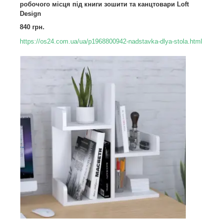
робочого місця під книги зошити та канцтовари Loft
Design
840 грн.
https://os24.com.ua/ua/p1968800942-nadstavka-dlya-stola.html