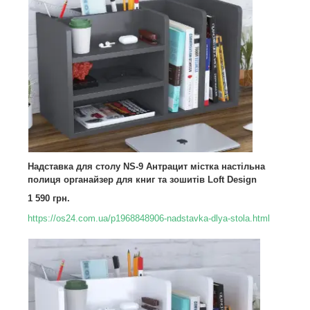
Надставка для столу NS-9 Антрацит містка настільна
полиця органайзер для книг та зошитів Loft Design
1 590 грн.
https://os24.com.ua/p1968848906-nadstavka-dlya-stola.html