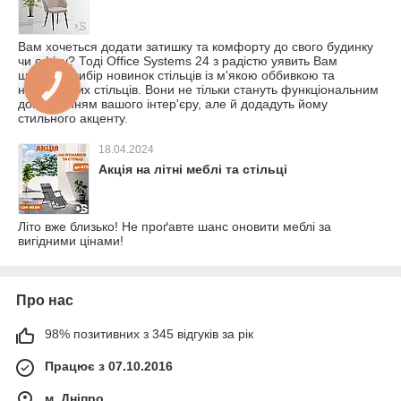
Вам хочеться додати затишку та комфорту до свого будинку
чи офісу? Тоді Office Systems 24 з радістю уявить Вам
широкий вибір новинок стільців із м'якою оббивкою та
напівбарних стільців. Вони не тільки стануть функціональним
доповненням вашого інтер'єру, але й додадуть йому
стильного акценту.
18.04.2024
Акція на літні меблі та стільці
Літо вже близько! Не проґавте шанс оновити меблі за
вигідними цінами!
Про нас
98% позитивних з 345 відгуків за рік
Працює з 07.10.2016
м. Дніпро