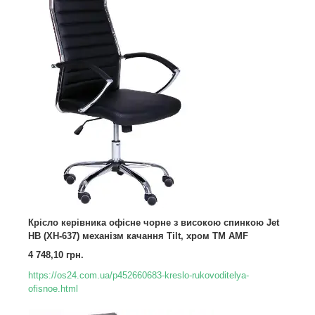
Крісло керівника офісне чорне з високою спинкою Jet
HB (XH-637) механізм качання Tilt, хром TM AMF
4 748,10 грн.
https://os24.com.ua/p452660683-kreslo-rukovoditelya-
ofisnoe.html