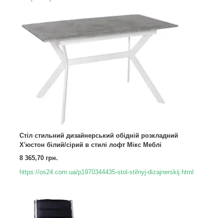
Стіл стильний дизайнерський обідній розкладний
Х'юстон білий/сірий в стилі лофт Мікс Меблі
8 365,70 грн.
https://os24.com.ua/p1970344435-stol-stilnyj-dizajnerskij.html