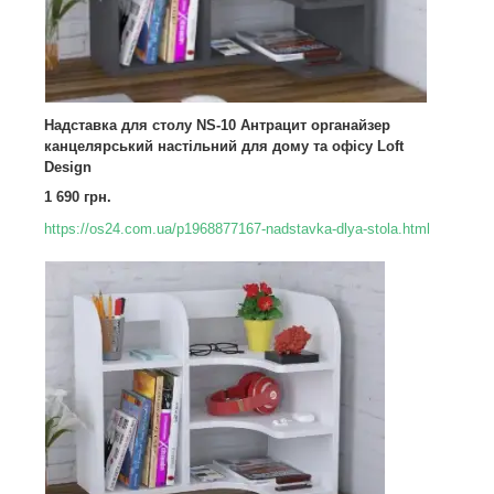
Надставка для столу NS-10 Антрацит органайзер
канцелярський настільний для дому та офісу Loft
Design
1 690 грн.
https://os24.com.ua/p1968877167-nadstavka-dlya-stola.html