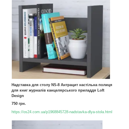
Надставка для столу NS-8 Антрацит настільна полиця
для книг журналів канцелярського приладдя Loft
Design
750 грн.
https://os24.com.ua/p1968845728-nadstavka-dlya-stola.html