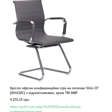
Крісло офісне конференційне сіре на полозах Slim CF
(XH-632C) з підлокітниками, хром TM AMF
4 272,15 грн.
https://os24.com.ua/p1767678315-kreslo-ofisnoe-
konferentsionnoe.html