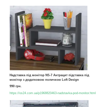
Надставка під монітор NS-7 Антрацит підставка під
монітор з додатковою поличкою Loft Design
990 грн.
https://os24.com.ua/p1968820463-nadstavka-pod-monitor.html