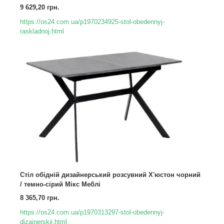
9 629,20 грн.
https://os24.com.ua/p1970234925-stol-obedennyj-
raskladnoj.html
Стіл обідній дизайнерський розсувний Х'юстон чорний
/ темно-сірий Мікс Меблі
8 365,70 грн.
https://os24.com.ua/p1970313297-stol-obedennyj-
dizajnerskij.html