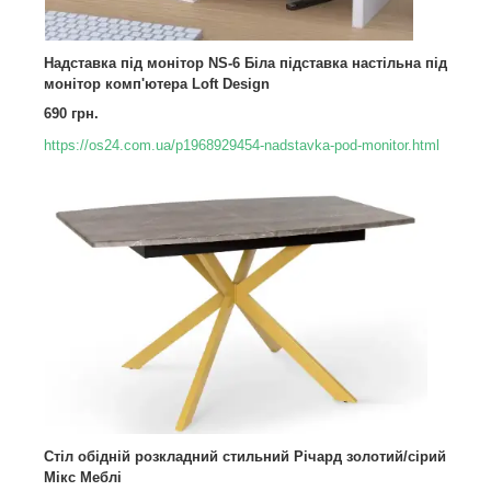
Надставка під монітор NS-6 Біла підставка настільна під
монітор комп'ютера Loft Design
690 грн.
https://os24.com.ua/p1968929454-nadstavka-pod-monitor.html
Стіл обідній розкладний стильний Річард золотий/сірий
Мікс Меблі