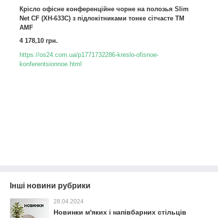
Крісло офісне конференційне чорне на полозья Slim
Net CF (XH-633C) з підлокітниками тонке сітчасте TM
AMF
4 178,10 грн.
https://os24.com.ua/p1771732286-kreslo-ofisnoe-
konferentsionnoe.html
Інші новини рубрики
28.04.2024
Новинки м'яких і напівбарних стільців