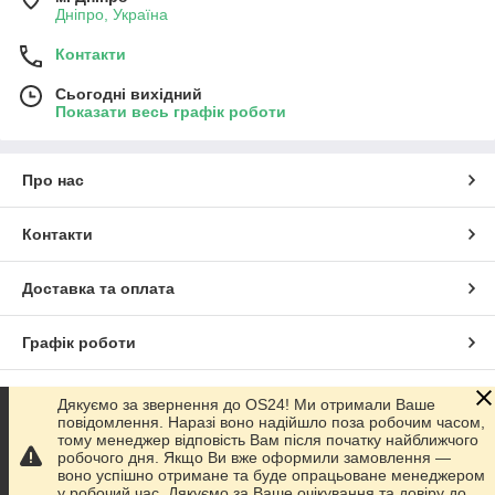
Дніпро, Україна
Контакти
Сьогодні вихідний
Показати весь графік роботи
Про нас
Контакти
Доставка та оплата
Графік роботи
Повна версія сайту
Дякуємо за звернення до OS24! Ми отримали Ваше
повідомлення. Наразі воно надійшло поза робочим часом,
тому менеджер відповість Вам після початку найближчого
Сайт створено на маркетплейсі
Prom.ua
робочого дня. Якщо Ви вже оформили замовлення —
воно успішно отримане та буде опрацьоване менеджером
у робочий час. Дякуємо за Ваше очікування та довіру до