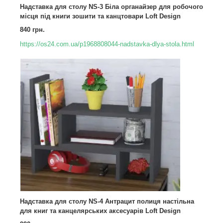
Надставка для столу NS-3 Біла органайзер для робочого
місця під книги зошити та канцтовари Loft Design
840 грн.
https://os24.com.ua/p1968808044-nadstavka-dlya-stola.html
Надставка для столу NS-4 Антрацит полиця настільна
для книг та канцелярських аксесуарів Loft Design