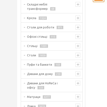
Складні меблі
трансформер
68
Крісла
1324
Столи для роботи
971
Офісні стільці
115
Стільці
1091
Столи
1859
Пуфи та банкети
103
Дивани для дому
259
Дивани для HoReCa і
офісу
133
Матраци
6377
Ліжка
3676