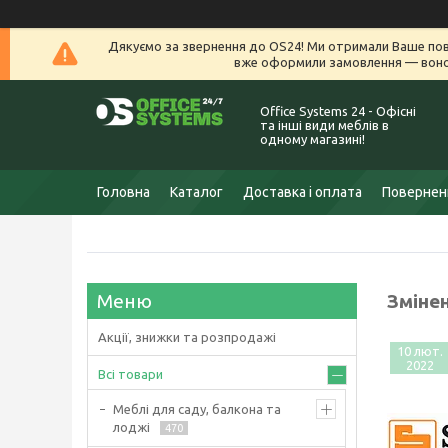
Дякуємо за звернення до OS24! Ми отримали Ваше пов
вже оформили замовлення — воно 
Office Systems 24 - Офісні
та інші види меблів в
одному магазині!
Головна
Каталог
Доставка і оплата
Поверненн
Змінен
Акції, знижки та розпродажі
10 лют.
2022
Всі товари
Меблі для саду, балкона та
лоджі
470