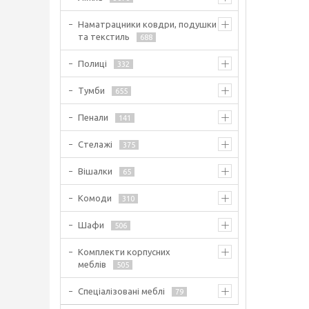
Наматрацники ковдри, подушки
та текстиль
688
Полиці
332
Тумби
655
Пенали
141
Стелажі
375
Вішалки
65
Комоди
310
Шафи
506
Комплекти корпусних
меблів
505
Спеціалізовані меблі
79