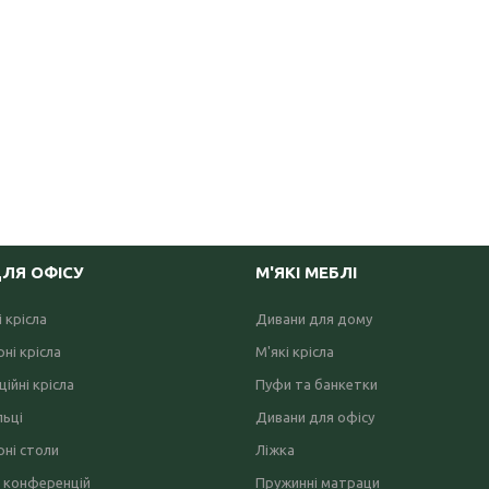
ДЛЯ ОФІСУ
М'ЯКІ МЕБЛІ
 крісла
Дивани для дому
ні крісла
М'які крісла
ійні крісла
Пуфи та банкетки
льці
Дивани для офісу
ні столи
Ліжка
 конференцій
Пружинні матраци