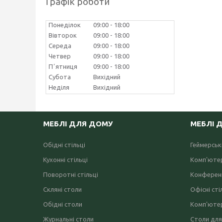
Графік роботи
Понеділок
09:00
18:00
Вівторок
09:00
18:00
Середа
09:00
18:00
Четвер
09:00
18:00
Пʼятниця
09:00
18:00
Субота
Вихідний
Неділя
Вихідний
МЕБЛІ ДЛЯ ДОМУ
МЕБЛІ 
Обідні стільці
Геймерські
Кухонні стільці
Комп'ютер
Поворотні стільці
Конференц
Скляні столи
Офісні сті
Обідні столи
Комп'ютер
Журнальні столи
Столи для