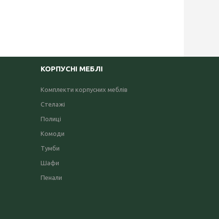
КОРПУСНІ МЕБЛІ
Комплекти корпусних меблів
Стелажі
Полиці
Комоди
Тумби
Шафи
Пенали