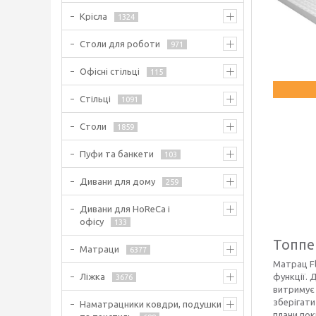
Крісла
1324
Столи для роботи
971
Офісні стільці
115
Стільці
1091
Столи
1859
Пуфи та банкети
103
Дивани для дому
259
Дивани для HoReCa і
офісу
133
Топпер
Матраци
6377
Матрац Fl
функції. 
Ліжка
3676
витримує 
зберігати
Наматрацники ковдри, подушки
плани пок