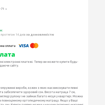
-71
 протягом 14 днів
за домовленістю
ені електронні платежі. Тепер ви можете купити будь-
идаючи сайту.
безпружинні вироби, кожен з яких має виконувати певні
та забезпечити здоровий сон. Висота матраца 7 см,
игляді рулону і не займає багато місця у квартирі. Можна
ива повноцінному ортопедичному матрацу. Якщо у Ваші
сть сну. Купити топпер можна у нашому інтернет-магазині