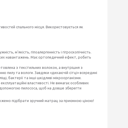
востей спального місця. Використовується як
ність, м'якість, гіпоалергенність і гігроскопічність.
соких навантажень. Має ортопедичний ефект, робить
товлена з текстильних волокон, а внутрішня з
ю пилу та вологи. Завдяки «дихаючій сітці» всередині
іщі, бактерії та інші шкідливі мікроорганізми.
 експлуатаційні властивості. Не вимагає особливих
за допомогою пилососа, щоб на довше зберегти
оможемо підібрати зручний матрац за приємною ціною!