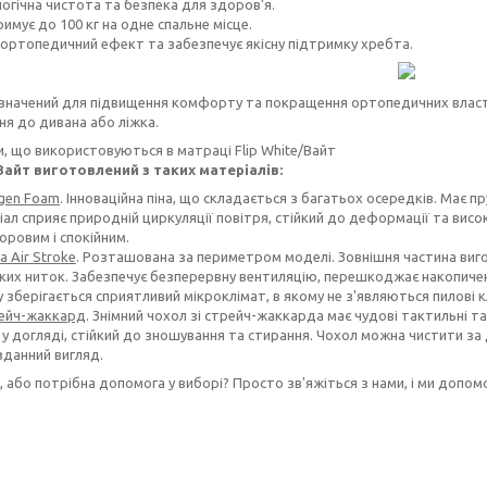
огічна чистота та безпека для здоров'я.
имує до 100 кг на одне спальне місце.
ортопедичний ефект та забезпечує якісну підтримку хребта.
изначений для підвищення комфорту та покращення ортопедичних власти
я до дивана або ліжка.
, що використовуються в матраці Flip White/Вайт
айт виготовлений з таких матеріалів:
gen Foam
. Інноваційна піна, що складається з багатьох осередків. Має пруж
ал сприяє природній циркуляції повітря, стійкий до деформації та ви
оровим і спокійним.
а Air Stroke
. Розташована за периметром моделі. Зовнішня частина виго
их ниток. Забезпечує безперервну вентиляцію, перешкоджає накопиченн
 зберігається сприятливий мікроклімат, в якому не з'являються пилові кл
ейч-жаккард
. Знімний чохол зі стрейч-жаккарда має чудові тактильні та
 у догляді, стійкий до зношування та стирання. Чохол можна чистити 
данний вигляд.
, або потрібна допомога у виборі? Просто зв'яжіться з нами, і ми доп