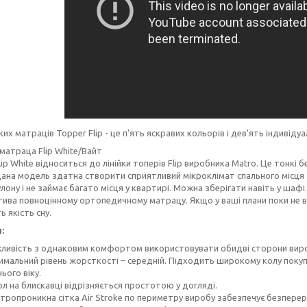
ких матраців Topper Flip - це п'ять яскравих кольорів і дев'ять індивіду
матраца Flip White/Вайт
ip White відноситься до лінійки топерів Flip виробника Matro. Це тонкі 
Дана модель здатна створити сприятливий мікроклімат спального місця
улону і не займає багато місця у квартирі. Можна зберігати навіть у шаф
ива повноцінному ортопедичному матрацу. Якщо у ваші плани поки не в
 якість сну.
:
ливість з однаковим комфортом використовувати обидві сторони вир
мальний рівень жорсткості – середній. Підходить широкому колу покуп
ього віку.
л на блискавці відрізняється простотою у догляді.
тропроникна сітка Air Stroke по периметру виробу забезпечує безперер