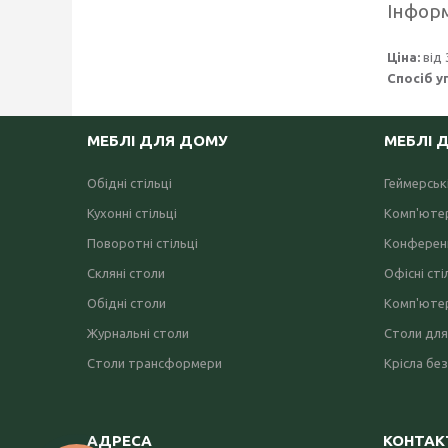
Інформ
Ціна:
від 
Спосіб у
МЕБЛІ ДЛЯ ДОМУ
МЕБЛІ 
Обідні стільці
Геймерські
Кухонні стільці
Комп'ютер
Поворотні стільці
Конференц
Скляні столи
Офісні сті
Обідні столи
Комп'ютер
Журнальні столи
Столи для
Столи трансформери
Крісла без