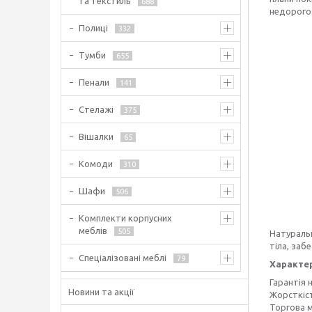
та текстиль
688
недорого
Полиці
332
Тумби
655
Пенали
141
Стелажі
375
Вішалки
65
Комоди
310
Шафи
506
Комплекти корпусних
меблів
505
Натуральн
тіла, за
Спеціалізовані меблі
79
Характе
Гарантія 
Новини та акції
Жорсткіст
Торгова м