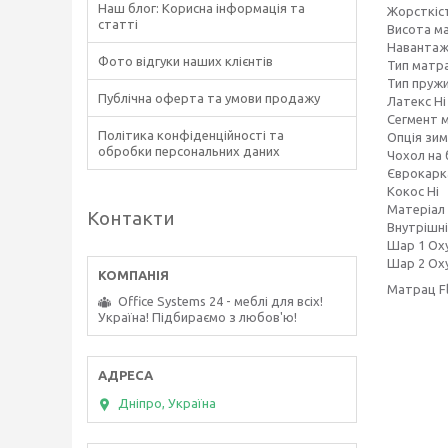
Наш блог: Корисна інформація та
Жорсткіс
статті
Висота м
Навантаже
Фото відгуки наших клієнтів
Тип матр
Тип пруж
Публічна оферта та умови продажу
Латекс Ні
Сегмент 
Політика конфіденційності та
Опція зим
обробки персональних даних
Чохол на 
Єврокарка
Кокос Ні
Матеріал
Контакти
Внутрішні
Шар 1 Ox
Шар 2 Ox
Матрац Fl
Office Systems 24 - меблі для всіх!
Україна! Підбираємо з любов'ю!
Дніпро, Україна