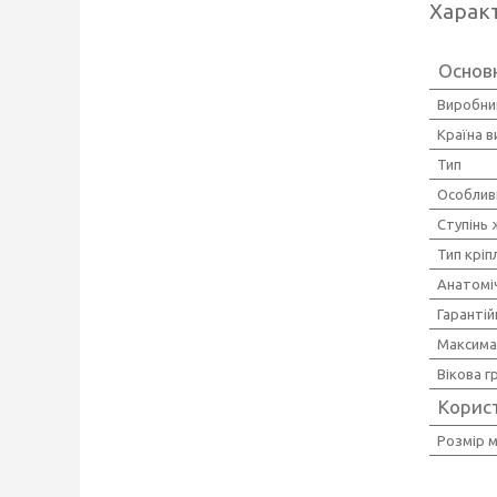
Харак
Основ
Виробни
Країна 
Тип
Особлив
Ступінь 
Тип кріп
Анатоміч
Гарантій
Максима
Вікова г
Корис
Розмір м