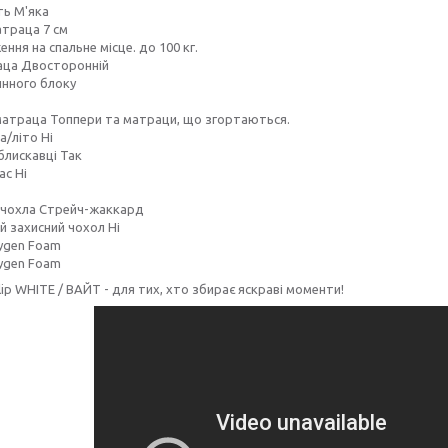
ть М'яка
атраца 7 см
ння на спальне місце. до 100 кг.
аца Двосторонній
инного блоку
матраца Топпери та матраци, що згортаються.
а/літо Ні
блискавці Так
с Ні
 чохла Стрейч-жаккард
й захисний чохол Ні
ygen Foam
ygen Foam
ip WHITE / ВАЙТ - для тих, хто збирає яскраві моменти!