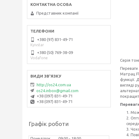
Представник компанії
+380 (97) 831-49-71
Kyivstar
+380 (50) 769-38-09
Vodafone
Серія тон
Переваги 
Матрац Fl
функції. 
http://os24.com.ua
вигляді р
альтернат
os24.inbox@gmail.com
+38 (097) 831-49-71
покращить
+38 (097) 831-49-71
Переваги
Мож
Опти
Графік роботи
середн
Чохо
Пові
Понеділок
09:00
18:00