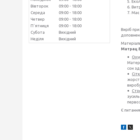
Екол
Вівторок
09:00
18:00
Витр
Має 
Середа
09:00
18:00
Четвер
09:00
18:00
Пʼятниця
09:00
18:00
Виріб пр
Субота
Вихідний
доповненн
Неділя
Вихідний
Матеріали
Матрац В
Oxy
Матері
сон зд
Сітк
жорстк
виробу
Стр
зусиль
первоз
Є питання