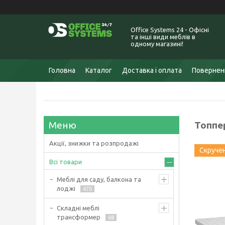
Office Systems 24 - Офісні
та інші види меблів в
одному магазині!
Головна
Каталог
Доставка і оплата
Поверненн
Топпер
Акції, знижки та розпродажі
Скруче
Всі товари
Меблі для саду, балкона та
лоджі
470
Складні меблі
трансформер
68