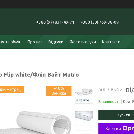
+380 (97) 831-49-71
+380 (50) 769-38-09
я та обмін
Про нас
Відгуки
Фото відгуки
Контакти
 Flip white/Фліп Вайт Matro
ві
–10%
від 3 854 ₴
ний матрац
В наявності
Код:
F
Купити
Купити з