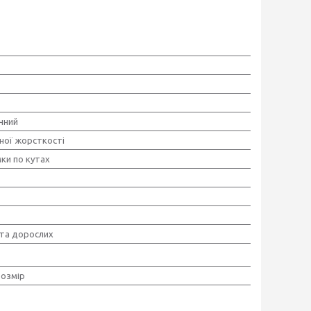
чний
ної жорсткості
ки по кутах
 та дорослих
розмір