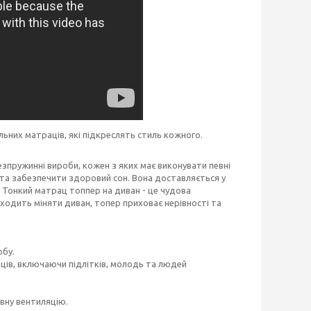
альних матраців, які підкреслять стиль кожного.
безпружинні вироби, кожен з яких має виконувати певні
 та забезпечити здоровий сон. Вона доставляється у
і. Тонкий матрац топпер на диван - це чудова
ходить міняти диван, топер приховає нерівності та
обу.
ців, включаючи підлітків, молодь та людей
вну вентиляцію.