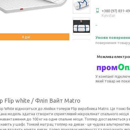
+380 (97) 831-49
Kyivstar
4 дні
повернення товару
У компанії підключ
який товар не пок
 Flip white / Фліп Вайт Matro
ip White відноситься до лінійки топерів Flip виробника Matro. Це тонкі 
Дана модель здатна створити сприятливий мікроклімат спального місця 
навантаження до 100 кг на одне спальне місце. Топпер доставляється у в
 навіть у шафі. Тонкий матрац топпер на диван - це чудова альтернат
и не входить міняти диван, топер приховає нерівності та покращить які