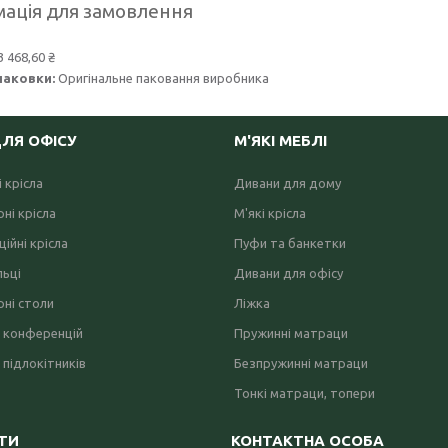
ація для замовлення
3 468,60 ₴
паковки:
Оригінальне паковання виробника
ДЛЯ ОФІСУ
М'ЯКІ МЕБЛІ
 крісла
Дивани для дому
ні крісла
М'які крісла
ійні крісла
Пуфи та банкетки
льці
Дивани для офісу
ні столи
Ліжка
 конференцій
Пружинні матраци
 підлокітників
Безпружинні матраци
Тонкі матраци, топери