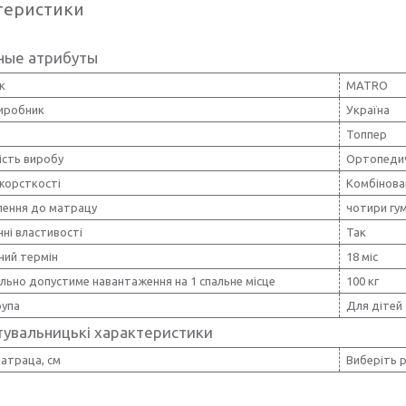
теристики
ные атрибуты
к
MATRO
виробник
Україна
Топпер
ість виробу
Ортопеди
жорсткості
Комбінова
лення до матрацу
чотири гум
ні властивості
Так
ний термін
18 міс
льно допустиме навантаження на 1 спальне місце
100 кг
рупа
Для дітей
тувальницькі характеристики
атраца, см
Виберіть 