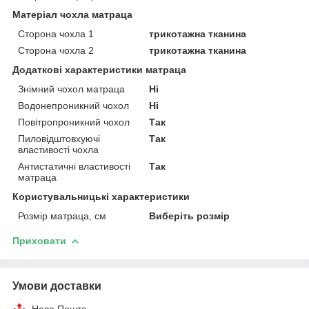
Матеріал чохла матраца
Сторона чохла 1
трикотажна тканина
Сторона чохла 2
трикотажна тканина
Додаткові характеристики матраца
Знімний чохол матраца
Ні
Водонепроникний чохол
Ні
Повітропроникний чохол
Так
Пиловідштовхуючі
Так
властивості чохла
Антистатичні властивості
Так
матраца
Користувальницькі характеристики
Розмір матраца, см
Виберіть розмір
Приховати
Умови доставки
Нова Пошта