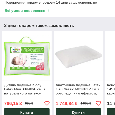
Повернення товару впродовж 14 днів за домовленістю
Всі умови повернення
З цим товаром також замовляють
Дитяча подушка Kiddy
Анатомічна подушка Latex
Конс
Latex Mini 30×40×6 см із
Gel Classic 60х40х12 см з
145 
натурального латексу,
ортопедичним ефектом,
карк
гіпоалергенна й
латексом і
прис
анатомічна Eurosleep
охолоджувальним гелем
лоф
766,15
1 749,84
11 
₴
₴
995 ₴
1 902 ₴
Eurosleep
Купити
Купити