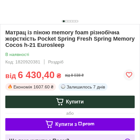
Матрац із піною memory foam різнобічна
жорсткість Pocket Spring Fresh Spring Memory
Cocos h-21 Eurosleep
В наявності
Код: 1820920381
Роздріб
6 430,40
від
₴
від 8 038 ₴
Економія
1607.60 ₴
Залишилось
7 днів
Купити
або
Купити з