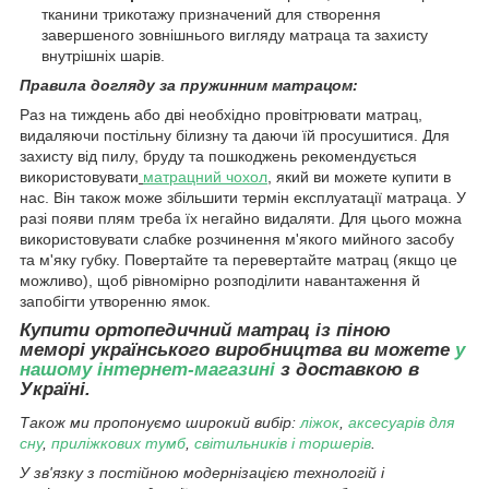
тканини трикотажу призначений для створення
завершеного зовнішнього вигляду матраца та захисту
внутрішніх шарів.
Правила догляду за пружинним матрацом:
Раз на тиждень або дві необхідно провітрювати матрац,
видаляючи постільну білизну та даючи їй просушитися.
Для
захисту від пилу, бруду та пошкоджень рекомендується
використовувати
матрацний чохол
, який ви можете купити в
нас. Він також може збільшити термін експлуатації матраца. У
разі появи плям треба їх негайно видаляти. Для цього можна
використовувати слабке розчинення м'якого мийного засобу
та м'яку губку. Повертайте та перевертайте матрац (якщо це
можливо), щоб рівномірно розподілити навантаження й
запобігти утворенню ямок.
Купити ортопедичний матрац із піною
меморі
українського виробництва ви можете
у
нашому інтернет-магазині
з доставкою в
Україні.
Також ми пропонуємо широкий вибір:
ліжок
,
аксесуарів для
сну
,
приліжкових тумб
,
світильників і торшерів
.
У зв'язку з постійною модернізацією технологій і