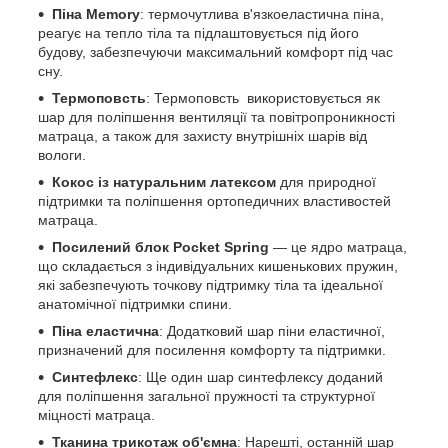
Піна
Memory
: термочутлива в'язкоеластична піна,
реагує на тепло тіла та підлаштовується під його
будову, забезпечуючи максимальний комфорт під час
сну.
Термоповсть
: Термоповсть використовується як
шар для поліпшення вентиляції та повітропроникності
матраца, а також для захисту внутрішніх шарів від
вологи.
Кокос із натуральним латексом
для природної
підтримки та поліпшення ортопедичних властивостей
матраца.
Посилений блок Pocket Spring
— це ядро матраца,
що складається з індивідуальних кишенькових пружин,
які забезпечують точкову підтримку тіла та ідеальної
анатомічної підтримки спини.
Піна еластична
: Додатковий шар піни еластичної,
призначений для посилення комфорту та підтримки.
Синтефлекс
: Ще один шар синтефлексу доданий
для поліпшення загальної пружності та структурної
міцності матраца.
Тканина трикотаж об'ємна
: Нарешті, останній шар