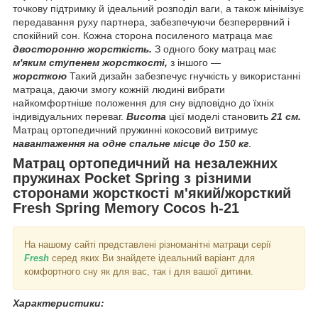
точкову підтримку й ідеальний розподіл ваги, а також мінімізує
передавання руху партнера, забезпечуючи безперервний і
спокійний сон. Кожна сторона посиленого матраца має
двосторонню жорсткість.
З одного боку матрац має
м'яким ступенем жорсткості,
з іншого —
жорсткою
Такий дизайн забезпечує гнучкість у використанні
матраца, даючи змогу кожній людині вибрати
найкомфортніше положення для сну відповідно до їхніх
індивідуальних переваг.
Висота
цієї моделі становить
21 см.
Матрац ортопедичний пружинні кокосовий витримує
навантаження на одне спальне місце до 150 кг
.
Матрац ортопедичний на незалежних
пружинах Pocket Spring з різними
сторонами жорсткості м'який/жорсткий
Fresh Spring Memory Cocos h-21
На нашому сайті представлені різноманітні матраци серії
Fresh
серед яких Ви знайдете ідеальний варіант для
комфортного сну як для вас, так і для вашої дитини.
Характеристики: