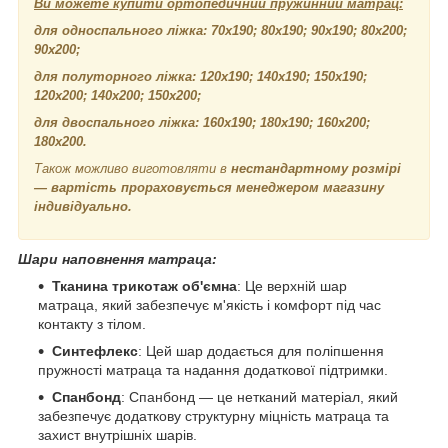
Ви можете купити ортопедичний пружинний матрац:
для односпального ліжка: 70х190; 80х190; 90х190; 80х200;
90х200;
для полуторного ліжка: 120х190; 140х190; 150х190;
120х200; 140х200; 150х200;
для двоспального ліжка: 160х190; 180х190; 160х200;
180х200.
Також можливо виготовляти в
нестандартному розмірі
— вартість прораховується менеджером магазину
індивідуально.
Шари наповнення матраца:
Тканина трикотаж об'ємна
: Це верхній шар
матраца, який забезпечує м'якість і комфорт під час
контакту з тілом.
Синтефлекс
: Цей шар додається для поліпшення
пружності матраца та надання додаткової підтримки.
Спанбонд
: Спанбонд — це нетканий матеріал, який
забезпечує додаткову структурну міцність матраца та
захист внутрішніх шарів.