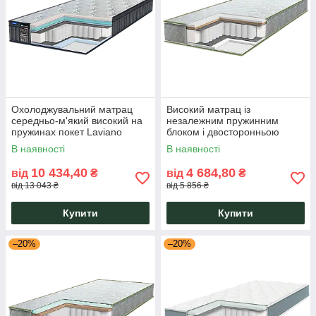
Охолоджувальний матрац
Високий матрац із
середньо-м'який високий на
незалежним пружинним
пружинах покет Laviano
блоком і двосторонньою
Spring Aqua Memory Gel
жорсткістю Eurosleep Pulson
В наявності
В наявності
Eurosleep 26 см
Grand Cocos
10 434,40
4 684,80
від
₴
від
₴
від 13 043 ₴
від 5 856 ₴
Купити
Купити
–20%
–20%