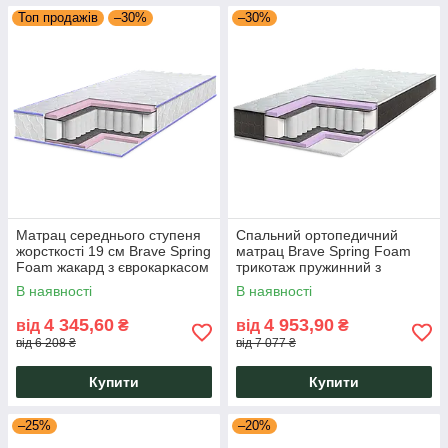
Топ продажів
–30%
–30%
Матрац середнього ступеня
Спальний ортопедичний
жорсткості 19 см Brave Spring
матрац Brave Spring Foam
Foam жакард з єврокаркасом
трикотаж пружинний з
і Pocket Spring Eurosleep
єврокаркасом заввишки 19
В наявності
В наявності
см Eurosleep
4 345,60
4 953,90
від
₴
від
₴
від 6 208 ₴
від 7 077 ₴
Купити
Купити
–25%
–20%