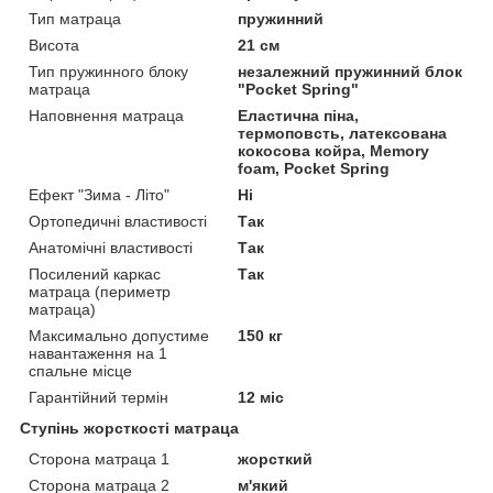
Тип матраца
пружинний
Висота
21 см
Тип пружинного блоку
незалежний пружинний блок
матраца
"Pocket Spring"
Наповнення матраца
Еластична піна,
термоповсть, латексована
кокосова койра, Memory
foam, Pocket Spring
Ефект "Зима - Літо"
Ні
Ортопедичні властивості
Так
Анатомічні властивості
Так
Посилений каркас
Так
матраца (периметр
матраца)
Максимально допустиме
150 кг
навантаження на 1
спальне місце
Гарантійний термін
12 міс
Ступінь жорсткості матраца
Сторона матраца 1
жорсткий
Сторона матраца 2
м'який