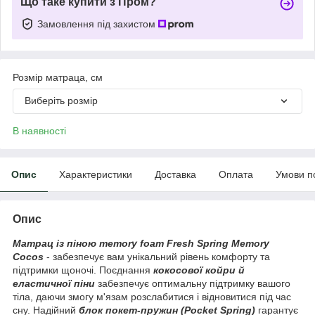
Що таке купити з Пром?
Замовлення під захистом
Розмір матраца, см
Виберіть розмір
В наявності
Опис
Характеристики
Доставка
Оплата
Умови п
Опис
Матрац із піною memory foam Fresh Spring Memory
Cocos
-
забезпечує вам унікальний рівень комфорту та
підтримки щоночі. Поєднання
кокосової койри й
еластичної піни
забезпечує оптимальну підтримку вашого
тіла, даючи змогу м'язам розслабитися і відновитися під час
сну. Надійний
блок покет-пружин (Pocket Spring)
гарантує