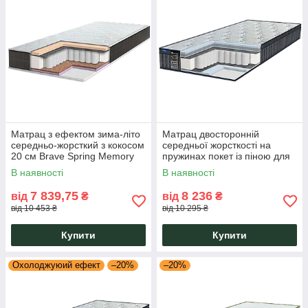
Матрац з ефектом зима-літо
Матрац двосторонній
середньо-жорсткий з кокосом
середньої жорсткості на
20 см Brave Spring Memory
пружинах покет із піною для
Cocos трикотаж Eurosleep
ліжка Laviano Spring Relax
В наявності
В наявності
Eurosleep
7 839,75
8 236
від
₴
від
₴
від 10 453 ₴
від 10 295 ₴
Купити
Купити
Охолоджуюий ефект
–20%
–20%