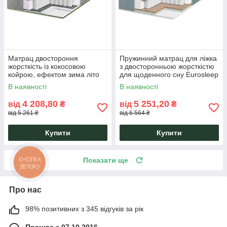
Матрац двостороння
Пружинний матрац для ліжка
жорсткість із кокосовою
з двосторонньою жорсткістю
койрою, ефектом зима літо
для щоденного сну Eurosleep
на Pocket Spring Eurosleep
Pulson Elit Cocos
В наявності
В наявності
Pulson 2 in 1
4 208,80
5 251,20
від
₴
від
₴
від 5 261 ₴
від 6 564 ₴
Купити
Купити
Показати ще
КНОПКА
ЗВ'ЯЗКУ
Про нас
98% позитивних з 345 відгуків за рік