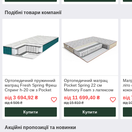
Подібні товари компанії
Ортопедичний пружинний
Ортопедичний матрац
Матр
матрац Fresh Spring Фреш
Pocket Spring 22 см
літо
Спринг h-20 см з Pocket
Memory Foam з латексом
коко
Spring середньої
Memory Lux Gold
Spri
3 694,92
11 699,40
від
₴
від
₴
від
жорсткості Eurosleep
Collection Family Sleep
трик
від 4 506 ₴
від 15 810 ₴
від 1
Купити
Купити
Акційні пропозиції та новинки