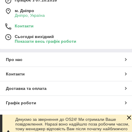
Працює з 07.10.2016
м. Дніпро
Дніпро, Україна
Контакти
Сьогодні вихідний
Показати весь графік роботи
Про нас
Контакти
Доставка та оплата
Графік роботи
Повна версія сайту
Дякуємо за звернення до OS24! Ми отримали Ваше
повідомлення. Наразі воно надійшло поза робочим часом,
тому менеджер відповість Вам після початку найближчого
Сайт створено на маркетплейсі
Prom.ua