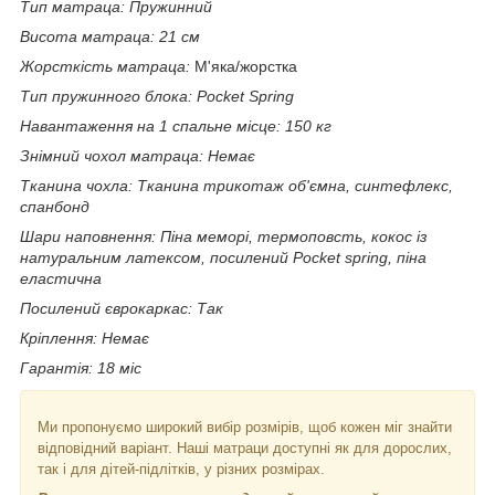
Тип матраца: Пружинний
Висота матраца: 21 см
Жорсткість матраца:
М'яка/жорстка
Тип пружинного блока: Pocket Spring
Навантаження на 1 спальне місце: 150 кг
Знімний чохол матраца: Немає
Тканина чохла: Тканина трикотаж об'ємна, синтефлекс,
спанбонд
Шари наповнення:
Піна меморі, термоповсть, кокос із
натуральним латексом, посилений Pocket spring, піна
еластична
Посилений єврокаркас: Так
Кріплення: Немає
Гарантія: 18 міс
Ми пропонуємо широкий вибір розмірів, щоб кожен міг знайти
відповідний варіант. Наші матраци доступні як для дорослих,
так і для дітей-підлітків, у різних розмірах.