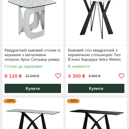
Квадратний кавовий столик із
Кавовий стіл квадратний з
кераміки з металевою
керамічною стільницею Тео
опорою Арно Сильвер ривер
Б'янко Карарра Vetro Mebel,
+ айворі 55х55х55 Vetro
розмір 50 х 50 см
Готово до відправки
В наявності
Mebel
6 120
4 300
₴
₴
12 240 ₴
8 600 ₴
Купити
Купити
–50%
–50%