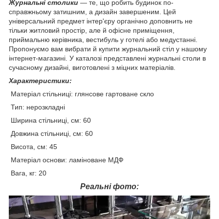
Журнальні столики
— те, що робить будинок по-
справжньому затишним, а дизайн завершеним. Цей
універсальний предмет інтер'єру органічно доповнить не
тільки житловий простір, але й офісне приміщення,
приймальню керівника, вестибуль у готелі або медустанні.
Пропонуємо вам вибрати й купити журнальний стіл у нашому
інтернет-магазині. У каталозі представлені журнальні столи в
сучасному дизайні, виготовлені з міцних матеріалів.
Характеристики:
Матеріал стільниці: глянсове гартоване скло
Тип: нерозкладні
Ширина стільниці, см: 60
Довжина стільниці, см: 60
Висота, см: 45
Матеріал основи: ламіноване МДФ
Вага, кг: 20
Реальні фото: