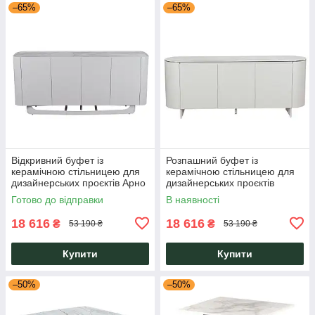
–65%
–65%
Відкривний буфет із
Розпашний буфет із
керамічною стільницею для
керамічною стільницею для
дизайнерських проєктів Арно
дизайнерських проєктів
силвер ривер + айворі Vetro
Луаріо айворі онікс + айворі
Готово до відправки
В наявності
Mebel
Vetro Mebel
18 616
18 616
₴
₴
53 190 ₴
53 190 ₴
Купити
Купити
–50%
–50%