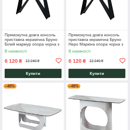
Прямокутна довга консоль
Прямокутна довга консоль
приставна керамічна Бруно
приставна керамічна Бруно
Білий мармур опора чорна з
Неро Маркіна опора чорна з
металу Vetro Mebel
металу Vetro Mebel
В наявності
В наявності
6 120
6 120
₴
₴
12 240 ₴
12 240 ₴
Купити
Купити
–48%
–48%