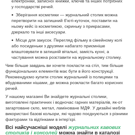
електроніки, записної книжки, ключів та інших потрібних
у господарстві речей.
Зберігання косметики — журнальний столик можна
перетворити на затишний б'юті-куточок, поставити на
ньому кейс із косметикою, скриньку з прикрасами,
дзеркало та інші аксесуари.
Місце для закусок. Перегляд фільму в сімейному колі
або посиденьки з друзями набагато приємніше
влаштовувати в затишній вітальні, замість кухні, а
частування можна розставити на журнальному столику.
Чим більше завдань ви хочете покласти на стіл, тим більше
функціональних елементів має бути в його конструкції.
Рекомендуємо купити столик журнальний із полицями та
вбудованими нішами, де можна розкласти багато корисних
речей.
У нашому магазині Ви знайдете журнальні столики,
виготовлені практичних і водночас гарних матеріалів, як-от
загартоване скло, метал, ламіноване МДФ. У дизайні меблів
використані базові кольори, які чудово поєднуються з різними
фактурами та відтінками в інтер'єрі.
Всі найсучасніші моделі
ж
урнальних кавових
столиків і консолей
можна знайти в каталозі