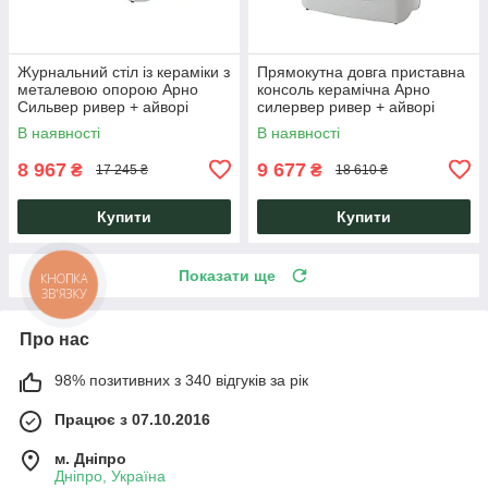
Журнальний стіл із кераміки з
Прямокутна довга приставна
металевою опорою Арно
консоль керамічна Арно
Сильвер ривер + айворі
силервер ривер + айворі
120х65 Vetro Mebel
Vetro Mebel
В наявності
В наявності
8 967
9 677
₴
₴
17 245 ₴
18 610 ₴
Купити
Купити
Показати ще
Про нас
98% позитивних з 340 відгуків за рік
Працює з 07.10.2016
м. Дніпро
Дніпро, Україна