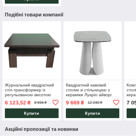
Подібні товари компанії
Журнальний квадратний
Квадратний кавовий
Комп
стіл-трансформер із
столик зі стільницею з
стол
регульованою висотою
кераміки Луаріо айворі
кера
Дельта колір Венге,
онікс + айворі 50х50х56
CT-3
6 123,52
9 669
7 0
₴
₴
6 656 ₴
12 240 ₴
обідній Мікс Мебель
Vetro Mebel
Грей
Купити
Купити
Акційні пропозиції та новинки