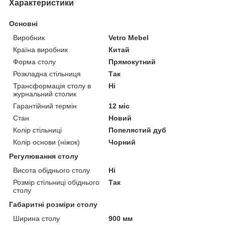
Характеристики
Основні
Виробник
Vetro Mebel
Країна виробник
Китай
Форма столу
Прямокутний
Розкладна стільниця
Так
Трансформація столу в
Ні
журнальний столик
Гарантійний термін
12 міс
Стан
Новий
Колір стільниці
Попелястий дуб
Колір основи (ніжок)
Чорний
Регулювання столу
Висота обіднього столу
Ні
Розмір стільниці обіднього
Так
столу
Габаритні розміри столу
Ширина столу
900 мм