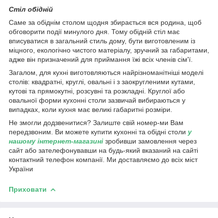
Стіл обідній
Саме за обіднім столом щодня збирається вся родина, щоб
обговорити події минулого дня. Тому обідній стіл має
вписуватися в загальний стиль дому, бути виготовленим із
міцного, екологічно чистого матеріалу, зручний за габаритами,
адже він призначений для приймання їжі всіх членів сім'ї.
Загалом, для кухні виготовляються найрізноманітніші моделі
столів: квадратні, круглі, овальні і з заокругленими кутами,
кутові та прямокутні, розсувні та розкладні. Круглої або
овальної форми кухонні столи зазвичай вибираються у
випадках, коли кухня має великі габаритні розміри.
Не змогли додзвенитися? Залиште свій номер-ми Вам
передзвоним. Ви можете купити кухонні та обідні столи
у
нашому інтернет-магазині
зробивши замовлення через
сайт або зателефонувавши на будь-який вказаний на сайті
контактний телефон компанії. Ми доставляємо до всіх міст
України
Приховати