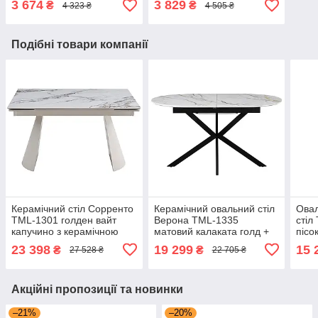
3 674
3 829
₴
₴
4 323 ₴
4 505 ₴
Подібні товари компанії
Керамічний стіл Сорренто
Керамічний овальний стіл
Овал
TML-1301 голден вайт
Верона TML-1335
стіл
капучино з керамічною
матовий калаката голд +
піс
стільницею й бічним
чорний із механізмом
Vetr
23 398
19 299
15 
₴
₴
27 528 ₴
22 705 ₴
механізмом 130-180 см
книжка-автомат
VetroMebel
VetroMebel
Акційні пропозиції та новинки
–21%
–20%