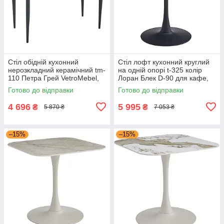
Стіл обідній кухонний
Стіл лофт кухонний круглий
нерозкладний керамічний tm-
на одній опорі t-325 колір
110 Петра Грей VetroMebel,
Лоран Блек D-90 для кафе,
сучасний стіл на ніжках
ресторанів, дому Vetro Mebel
Готово до відправки
Готово до відправки
4 696
5 995
₴
₴
5 870 ₴
7 053 ₴
–15%
–15%