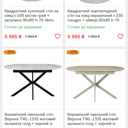
Квадратний кухонний стіл на
Квадратний нерозкладний
ніжці t-330 містик грей +
стіл на ніжці керамічний t-330
капучино 80х80 h-76 Vetro
пандро + айворі 80х80 h-76
Mebel
Vetro Mebel
Готово до відправки
Готово до відправки
5 995
5 995
₴
₴
7 053 ₴
7 053 ₴
–15%
–15%
Керамічний овальний стіл
Керамічний овальний стіл
Верона TML-1335 матовий
Верона TML-1335 матовий
калаката голд + чорний із
калаката голд + чорний із
механізмом книжка-автомат
механізмом книжка-автомат