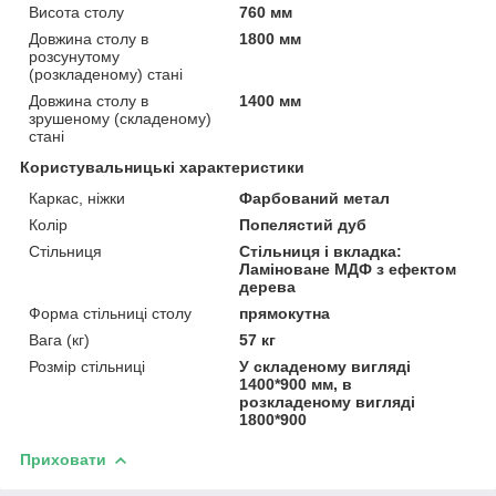
Висота столу
760 мм
Довжина столу в
1800 мм
розсунутому
(розкладеному) стані
Довжина столу в
1400 мм
зрушеному (складеному)
стані
Користувальницькі характеристики
Каркас, ніжки
Фарбований метал
Колір
Попелястий дуб
Стільниця
Стільниця і вкладка:
Ламіноване МДФ з ефектом
дерева
Форма стільниці столу
прямокутна
Вага (кг)
57 кг
Розмір стільниці
У складеному вигляді
1400*900 мм, в
розкладеному вигляді
1800*900
Приховати