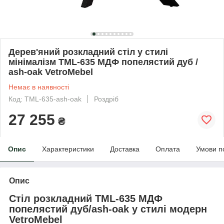
Дерев'яний розкладний стіл у стилі
мінімалізм TML-635 МДФ попелястий дуб /
ash-oak VetroMebel
Немає в наявності
Код: TML-635-ash-oak
Роздріб
27 255
₴
Опис
Характеристики
Доставка
Оплата
Умови п
Опис
Стіл розкладний TML-635 МДФ
попелястий дуб/ash-oak у стилі модерн
VetroMebel