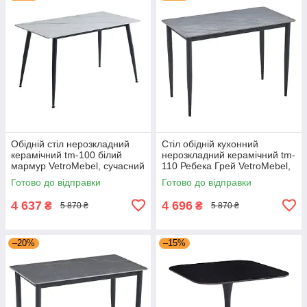
Обідній стіл нерозкладний
Стіл обідній кухонний
керамічний tm-100 білий
нерозкладний керамічний tm-
мармур VetroMebel, сучасний
110 Ребека Грей VetroMebel,
кухонний стіл на ніжках
сучасний стіл на ніжках
Готово до відправки
Готово до відправки
4 637
4 696
₴
₴
5 870 ₴
5 870 ₴
–20%
–15%