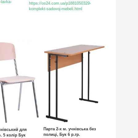
-lavka-
https://os24.com.ua/p1881050329-
komplekt-sadovoj-mebeli.html
Парта 2-х м. учнівська без
чнівський для
полиці, Бук 6 р.гр.
. 5 колір Бук