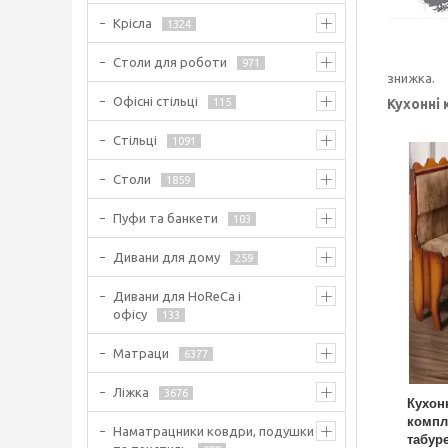
Крісла
1324
Столи для роботи
971
знижка.
Офісні стільці
115
Кухонні
Стільці
1091
Столи
1859
Пуфи та банкети
103
Дивани для дому
259
Дивани для HoReCa і
офісу
133
Матраци
6377
Ліжка
3676
Кухон
компле
Наматрацники ковдри, подушки
табуре