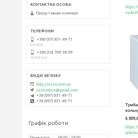
https:
vydviz
Представник компанії
+380 (97) 831-49-71
Kyivstar
+380 (50) 769-38-09
Vodafone
http://os24.com.ua
os24.inbox@gmail.com
+38 (097) 831-49-71
+38 (097) 831-49-71
Тумба
кольо
6 809,
Графік роботи
https:
prikro
Понеділок
09:00
18:00