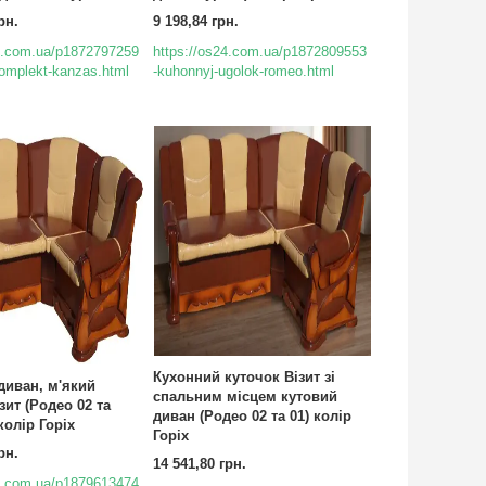
рн.
9 198,84 грн.
24.com.ua/p1872797259
https://os24.com.ua/p1872809553
omplekt-kanzas.html
-kuhonnyj-ugolok-romeo.html
Кухонний куточок Візит зі
диван, м'який
спальним місцем кутовий
зит (Родео 02 та
диван (Родео 02 та 01) колір
колір Горіх
Горіх
рн.
14 541,80 грн.
24.com.ua/p1879613474