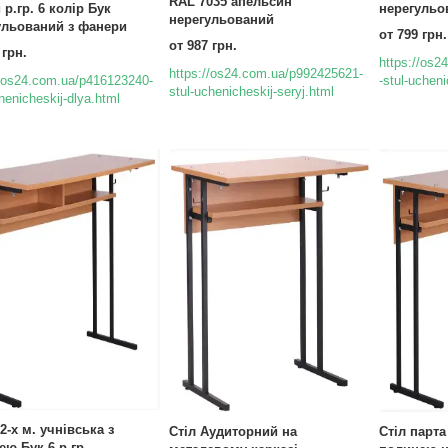
RAL 7035 апельсин
р.гр. 6 колір Бук
нерегульо
нерегульований
ульований з фанери
от 799 грн.
от 987 грн.
 грн.
https://os
https://os24.com.ua/p992425621-
//os24.com.ua/p416123240-
-stul-ucheni
stul-uchenicheskij-seryj.html
henicheskij-dlya.html
2-х м. учнівська з
Стіл Аудиторний на
Стіл парта
ю Бук 6 р.гр.