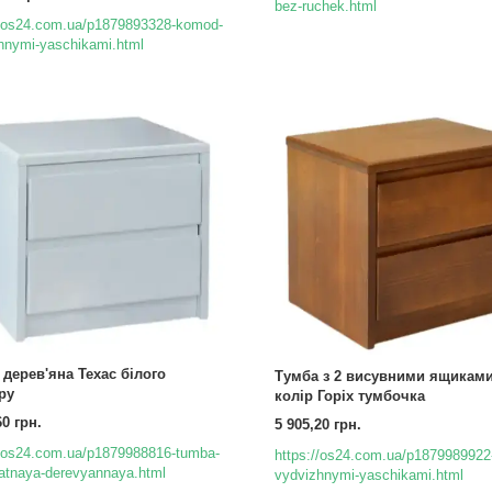
bez-ruchek.html
//os24.com.ua/p1879893328-komod-
hnymi-yaschikami.html
 дерев'яна Техас білого
Тумба з 2 висувними ящиками
ру
колір Горіх тумбочка
60 грн.
5 905,20 грн.
//os24.com.ua/p1879988816-tumba-
https://os24.com.ua/p1879989922
vatnaya-derevyannaya.html
vydvizhnymi-yaschikami.html