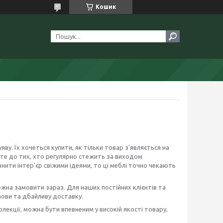
Кошик
ву. Їх хочеться купити, як тільки товар з'являється на
ите до тих, хто регулярно стежить за виходом
ити інтер'єр свіжими ідеями, то ці меблі точно чекають
ожна замовити зараз. Для наших постійних клієнтів та
умови та дбайливу доставку.
лекції, можна бути впевненим у високій якості товару,