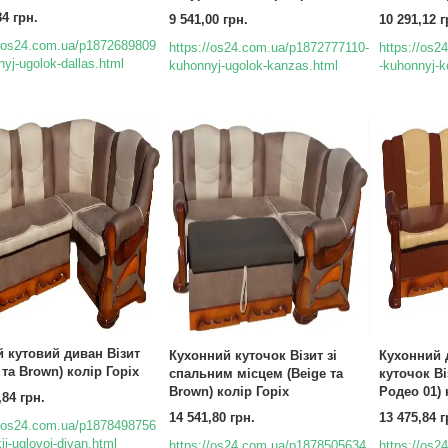
84 грн.
9 541,00 грн.
10 291,12 г
//os24.com.ua/p1872689809
https://os24.com.ua/p1872777110-
https://os
nyj-ugolok-dallas.html
kuhonnyj-ugolok-kanzas.html
-kuhonnyj-k
й кутовий диван Візит
Кухонний куточок Візит зі
Кухонний 
 та Brown) колір Горіх
спальним місцем (Beige та
куточок Ві
Brown) колір Горіх
Родео 01) 
,84 грн.
14 541,80 грн.
13 475,84 г
//os24.com.ua/p1878498756
j-uglovoj-divan.html
https://os24.com.ua/p1878505634
https://os