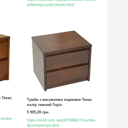
otdeleniya-vydvizhnymi.html
 Техас
Тумба з висувними ящиками Техас
колір темний Горіх
5 905,20 грн.
-tumba-
https://os24.com.ua/p1879999273-tumba-
dlya-hraneniya.html