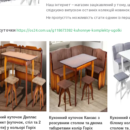
Наш інтернет – магазин зацікавлений у тому, щ
слідкуємо випуском останніх колекцій новинок
Не пропустіть можливість стати одним із перш
 куточки
https://os24.com.ua/g118673382-kuhonnye-komplekty-ugolki
ний куточок Даллас
Кухонний куточок Канзас з
Кухонний 
кт (куточок, стіл та 2
розсувним столом та двома
білому ко
ти) у кольорі Горіх
табуретами колір Горіх
столом та