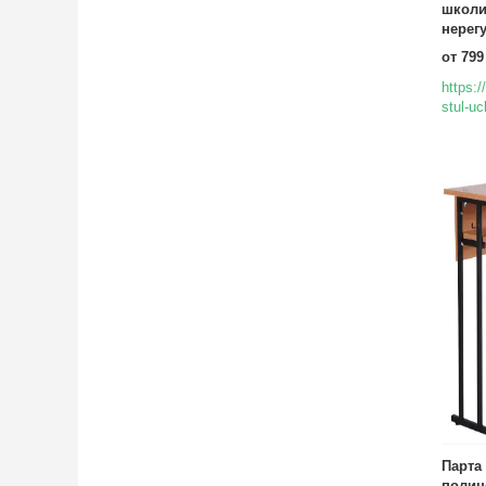
школи 
нерег
от 799
https:
stul-uc
Парта 
полице