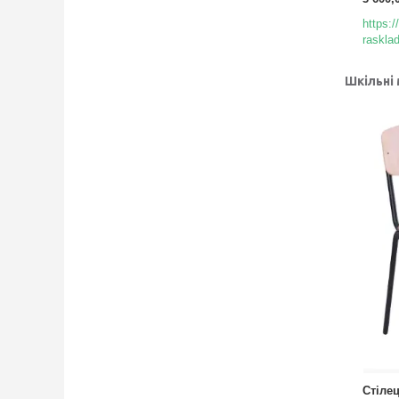
https:
rasklad
Шкільні
Стіле