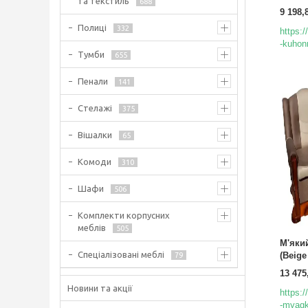
та текстиль
688
9 198,
Полиці
332
https:
-kuhon
Тумби
655
Пенали
141
Стелажі
375
Вішалки
65
Комоди
310
Шафи
506
Комплекти корпусних
меблів
505
М'яки
Спеціалізовані меблі
(Beige
79
13 475
Новини та акції
https:
-myagki