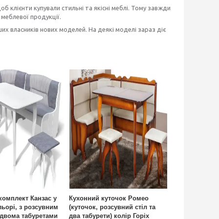
об клієнти купували стильні та якісні меблі. Тому завжди
 меблевої продукції.
их власників нових моделей. На деякі моделі зараз діє
комплект Канзас у
Кухонний куточок Ромео
льорі, з розсувним
(куточок, розсувний стіл та
 двома табуретами
два табурети) колір Горіх