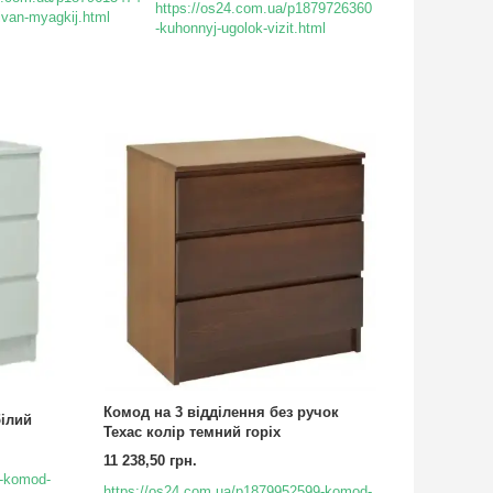
https://os24.com.ua/p1879726360
ivan-myagkij.html
-kuhonnyj-ugolok-vizit.html
Комод на 3 відділення без ручок
білий
Техас колір темний горіх
11 238,50 грн.
8-komod-
https://os24.com.ua/p1879952599-komod-