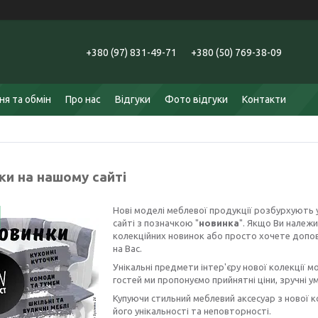
+380 (97) 831-49-71
+380 (50) 769-38-09
я та обмін
Про нас
Відгуки
Фото відгуки
Контакти
ки на нашому сайті
Нові моделі меблевої продукції розбурхують уя
сайті з позначкою "
новинка
". Якщо Ви належ
колекційних новинок або просто хочете доповн
на Вас.
Унікальні предмети інтер'єру нової колекції м
гостей ми пропонуємо прийнятні ціни, зручні 
Купуючи стильний меблевий аксесуар з нової ко
його унікальності та неповторності.