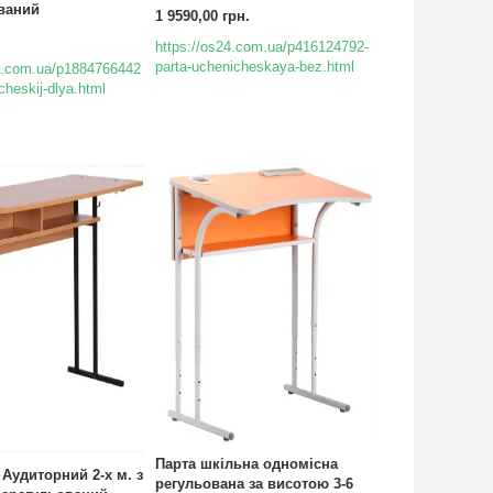
ваний
1 9590,00 грн.
https://os24.com.ua/p416124792-
parta-uchenicheskaya-bez.html
24.com.ua/p1884766442
cheskij-dlya.html
Парта шкільна одномісна
 Аудиторний 2-х м. з
регульована за висотою 3-6