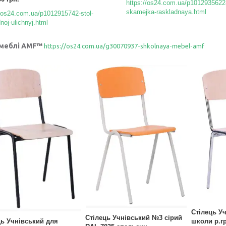
https://os24.com.ua/p1012935622
skamejka-raskladnaya.html
//os24.com.ua/p1012915742-stol-
noj-ulichnyj.html
 меблі
AMF™
https://os24.com.ua/g30070937-shkolnaya-mebel-amf
Стілець У
Стілець Учнівський №3 сірий
ць Учнівський для
школи р.гр