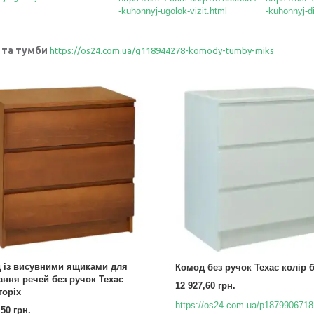
-kuhonnyj-ugolok-vizit.html
-kuhonnyj-d
 та тумби
https://os24.com.ua/g118944278-komody-tumby-miks
 із висувними ящиками для
Комод без ручок Техас колір 
ання речей без ручок Техас
12 927,60 грн.
горіх
https://os24.com.ua/p187990671
,50 грн.