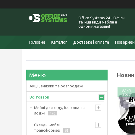
Office Systems 24 - Офісні
та інші види меблів в
одному магазині!
Головна
Каталог
Доставка і оплата
Поверненн
Новин
Акції, знижки та розпродажі
9 лип.
2023
Всі товари
Меблі для саду, балкона та
лоджі
470
Складні меблі
трансформер
68