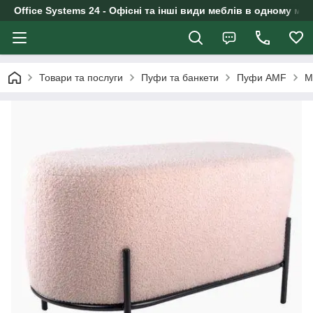
Office Systems 24 - Офісні та інші види меблів в одному маг
Товари та послуги
Пуфи та банкети
Пуфи AMF
М