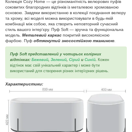
Колекція Cozy Home — це різноманітність велюрових пуфів
соковитих благородних відтінків із металевою хромованою
основою. Завдяки використанню в колекції поєднання велюру
та хрому, всі моделі можна використовувати в будь-якій
комбінації між собою, яка створить неповторний сучасний
стиль вашого інтер'єру. Пуф Soft — зручна та функціональна
модель.
Металевий каркас
покритий високоякісною
фарбою. Пуф
обтягнутий зносостійкою тканиною
.
Пуф Soft
представлений у чотирьох колірних
відтінках:
Бежевий
,
Зелений
,
Сірий
и
Синій
.
Кожен
відтінок має свій унікальний характер і може бути
використаний для створення різних інтер'єрних рішень.
Характеристики: