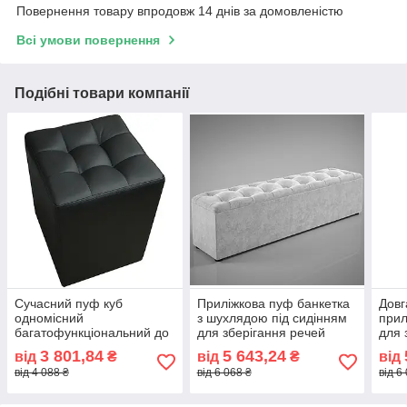
Повернення товару впродовж 14 днів за домовленістю
Всі умови повернення
Подібні товари компанії
Сучасний пуф куб
Приліжкова пуф банкетка
Довг
одномісний
з шухлядою під сидінням
прил
багатофункціональний до
для зберігання речей
для 
макіяжного столика Тонус
Гренадин довжина 125 см
спа
3 801,84
5 643,24
від
₴
від
₴
від
60х60х45 Sentenzo
Sentenzo
довж
від 4 088 ₴
від 6 068 ₴
від 6