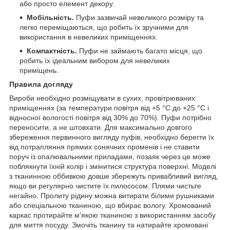
або просто елемент декору.
Мобільність.
Пуфи зазвичай невеликого розміру та
легко переміщаються, що робить їх зручними для
використання в невеликих приміщеннях.
Компактність.
Пуфи не займають багато місця, що
робить їх ідеальним вибором для невеликих
приміщень.
Правила догляду
Вироби необхідно розміщувати в сухих, провітрюваних
приміщеннях (за температури повітря від +5 °C до +25 °C і
відносної вологості повітря від 30% до 70%). Пуфи потрібно
переносити, а не штовхати. Для максимально довгого
збереження первинного вигляду пуфів, необхідно берегти їх
від потрапляння прямих сонячних променів і не ставити
поруч із опалювальними приладами, позаяк через це може
поблякнути їхній колір і змінитися структура поверхні. Моделі
з тканинною оббивкою довше збережуть привабливий вигляд,
якщо ви регулярно чистите їх пилососом. Плями чистьте
негайно. Пролиту рідину можна витирати білими рушниками
або спеціальною тканиною, що вбирає вологу. Хромований
каркас протирайте м'якою тканиною з використанням засобу
для миття посуду. Змочіть тканину та натирайте хромовані