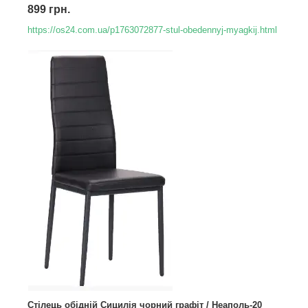
899 грн.
https://os24.com.ua/p1763072877-stul-obedennyj-myagkij.html
Стілець обідній Сицилія чорний графіт / Неаполь-20