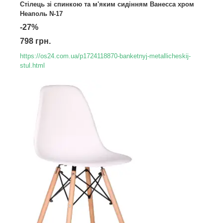
Стілець зі спинкою та м'яким сидінням Ванесса хром
Неаполь N-17
-27%
798 грн.
https://os24.com.ua/p1724118870-banketnyj-metallicheskij-
stul.html