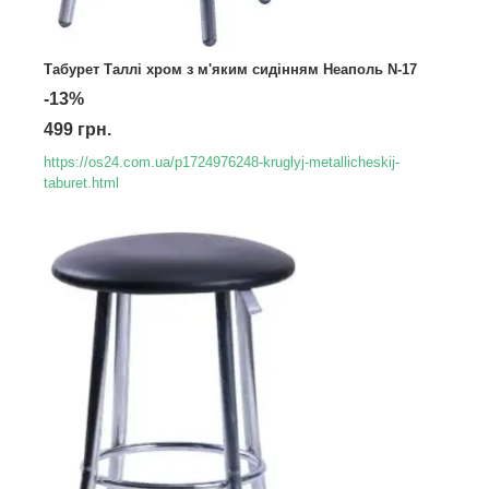
Табурет Таллі хром з м'яким сидінням Неаполь N-17
-13%
499 грн.
https://os24.com.ua/p1724976248-kruglyj-metallicheskij-
taburet.html