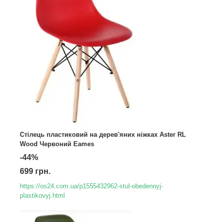
Стілець пластиковий на дерев'яних ніжках Aster RL
Wood Червоний Eames
-44%
699 грн.
https://os24.com.ua/p1555432962-stul-obedennyj-
plastikovyj.html