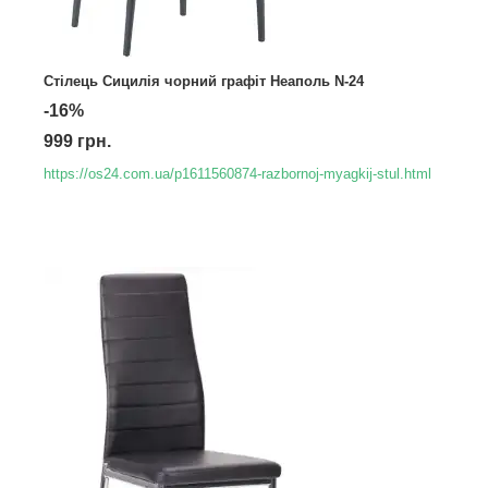
Стілець Сицилія чорний графіт Неаполь N-24
-16%
999 грн.
https://os24.com.ua/p1611560874-razbornoj-myagkij-stul.html