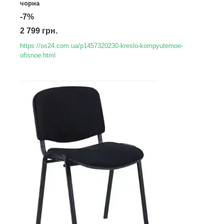
чорна
-7%
2 799 грн.
https://os24.com.ua/p1457320230-kreslo-kompyuternoe-
ofisnoe.html