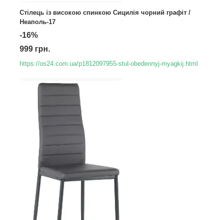
Стілець із високою спинкою Сицилія чорний графіт /
Неаполь-17
-16%
999 грн.
https://os24.com.ua/p1812097955-stul-obedennyj-myagkij.html