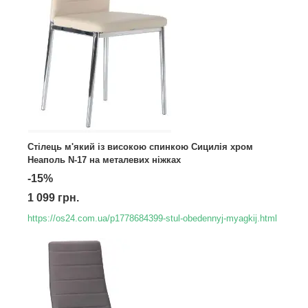
Стілець м'який із високою спинкою Сицилія хром
Неаполь N-17 на металевих ніжках
-15%
1 099 грн.
https://os24.com.ua/p1778684399-stul-obedennyj-myagkij.html