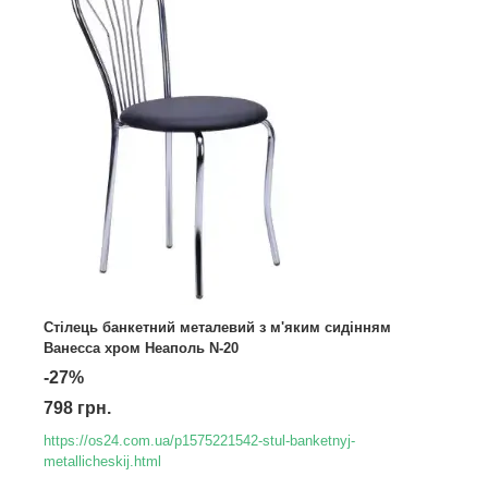
Стілець банкетний металевий з м'яким сидінням
Ванесса хром Неаполь N-20
-27%
798 грн.
https://os24.com.ua/p1575221542-stul-banketnyj-
metallicheskij.html