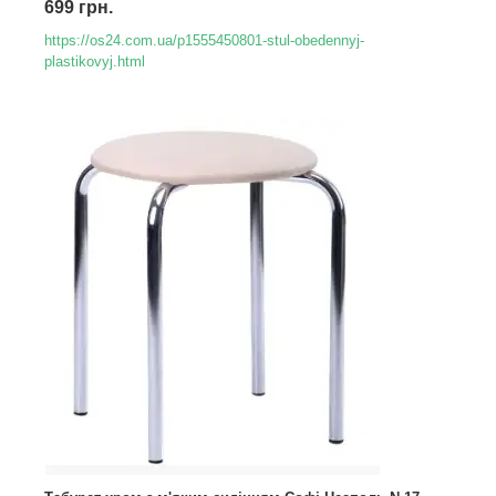
699 грн.
https://os24.com.ua/p1555450801-stul-obedennyj-
plastikovyj.html