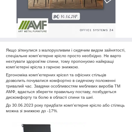
Якщо зіткнулися з малорухливим і сидячим видом зайнятості,
спеціальне комп'ютерне крісло просто необхідно. Не варто
нехтувати здоров'ям спини, тому пропонуємо найкращі
комп'ютерні крісла з гарною знижкою.
Ергономіка комп'ютерних крісел та офісних стільців
дозволить почуватися комфортно в сидячому положенні
тривалий час. Завдяки особливостям меблевих виробів ТМ
АМФ, вдається зберегти правильну поставу, позбудеться
дискомфорту та болю в області спини та шиї.
До 30.06.2023 року придбати комп'ютерне крісло або стілець
можна зі знижкою до -17%.