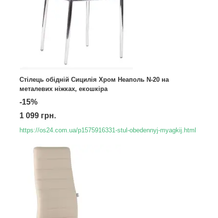
Стілець обідній Сицилія Хром Неаполь N-20 на
металевих ніжках, екошкіра
-15%
1 099 грн.
https://os24.com.ua/p1575916331-stul-obedennyj-myagkij.html