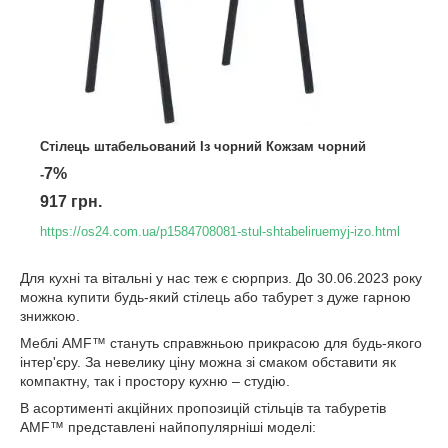
Стілець штабельований Із чорний Кожзам чорний
7%
-
917 грн.
https://os24.com.ua/p1584708081-stul-shtabeliruemyj-izo.html
Для кухні та вітальні у нас теж є сюрприз. До 30.06.2023 року
можна купити будь-який стілець або табурет з дуже гарною
знижкою.
Меблі AMF™ стануть справжньою прикрасою для будь-якого
інтер'єру. За невелику ціну можна зі смаком обставити як
компактну, так і простору кухню – студію.
В асортименті акційних пропозицій стільців та табуретів
AMF™ представлені найпопулярніші моделі: