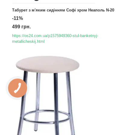
Табурет з м'яким сидінням Софі хром Неаполь N-20
-11%
499 грн.
https://os24.com.ua/p1575949360-stul-banketnyj-
metallicheskij.html