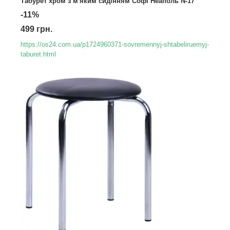
Табурет хром з м'яким сидінням Софі Неаполь N-17
-11%
499 грн.
https://os24.com.ua/p1724960371-sovremennyj-shtabeliruemyj-
taburet.html