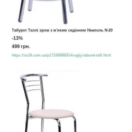
Табурет Таллі хром з м'яким сидінням Неаполь N-20
-13%
499 грн.
https://os24.com.ua/p1724988600-kruglyj-taburet-talli.html