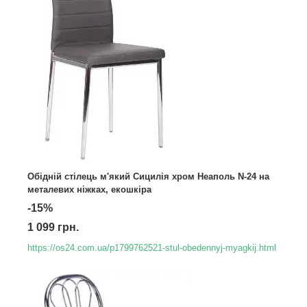
Обідній стілець м'який Сицилія хром Неаполь N-24 на
металевих ніжках, екошкіра
-15%
1 099 грн.
https://os24.com.ua/p1799762521-stul-obedennyj-myagkij.html